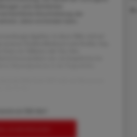
allungen und nächtlichen
beträchtliche Einschränkung der
mehrere Jahre erstrecken kann.
atztherapie abgelehnt. In diesen Fällen wird auf
racemosa (Traubensilberkerze) sowie Rotklee, Soja,
 in Form von Tabletten oder Tees. Eine
isch kontraindiziert sein, wie beispielsweise bei
tiven Mammakarzinoms in der Vorgeschichte.
durch die EMA Ende 2023 steht mit Elinzanetant
ete, aber hormo
bereits ein ÖAZ-Abo?
EN, UM WEITERZULESEN