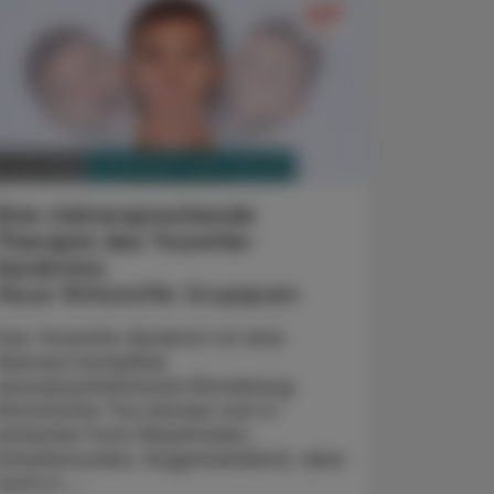
PHARMAZIE, TARA, MEDIZIN
. Juni 2026
Eine vielversprechende
Therapie des Tourette-
Syndroms
Neue Wirkstoffe: Ecopipam
Das Tourette-Syndrom ist eine
überaus komplexe
neuropsychiatrische Erkrankung.
Motorische Tics können sich in
einfacher Form (Kopfnicken,
Schulterzucken, Augenzwinkern), aber
auch in ...