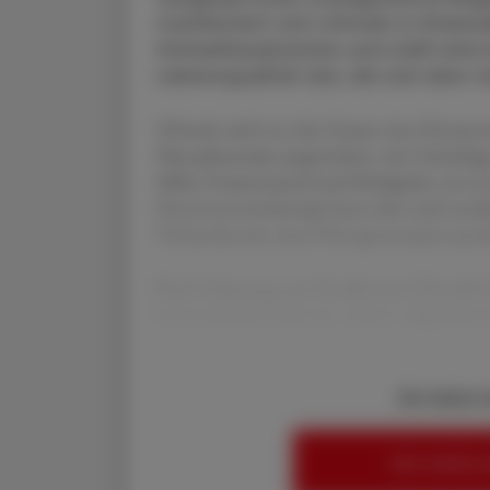
manifestiert sich oftmals in Hitzew
Schweißausbrüchen und stellt eine 
Lebensqualität dar, die sich über 
Oftmals wird von den Frauen eine Hormoners
Phytopharmaka ausgewichen, wie Cimicifuga 
Salbei, Frauenmantel und Schafgarbe, sei es
Hormonersatztherapie kann aber auch medizin
Vorhandensein eines Östrogenrezeptor-posi
Nach Zulassung von Fezolinetant (Veoza®) 
voraussichtlich bald eine weitere zielgericht
Sie haben 
HIER ANMELD