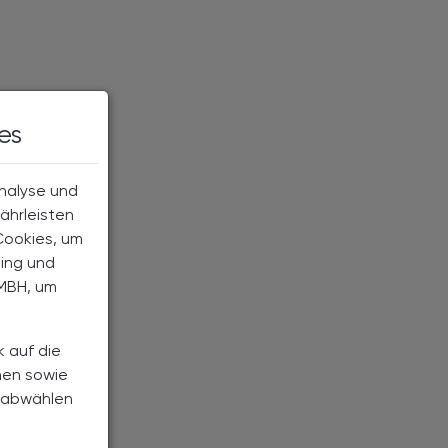
es
Analyse und
ährleisten
Cookies, um
ting und
MBH, um
k auf die
nen sowie
h abwählen