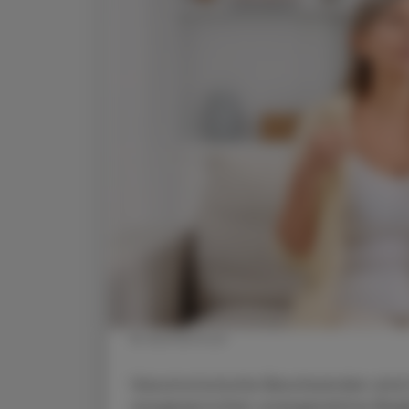
© shutterstock
Vasomotorische Beschwerden sind f
ausgesprochen unangenehme Beglei