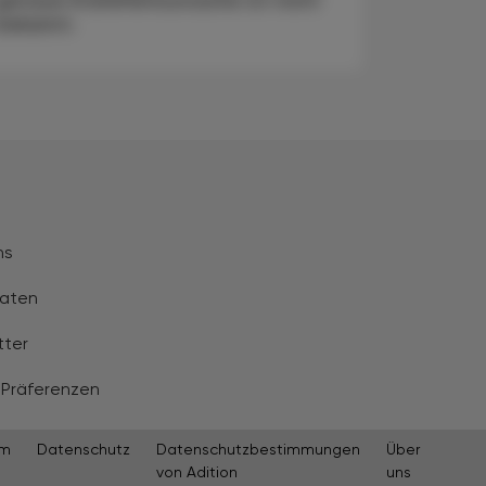
genaue Krankheitsursache ist nicht
bekannt.
ns
aten
tter
 Präferenzen
um
Datenschutz
Datenschutzbestimmungen
Über
von Adition
uns