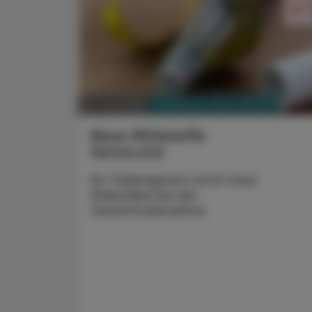
PHARMAZIE, TARA, MEDIZIN
20. Juli 2026
Neue Wirkstoffe
Retatrutid
Ein Tripleagonist setzt neue
Maßstäbe bei der
Gewichtsabnahme.