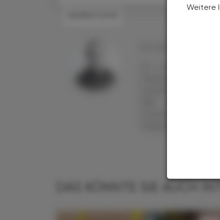
Weitere 
#WIRKSTOFFE
Ao. Univ.-Prof. Mag. p
Ao. Univ.-Prof. Mag
Universität Wien 
Forschungsaufenthal
1992 die Habilit
Forschungsschwerp
Diagnostika und inter
DAS KÖNNTE SIE AUCH IN