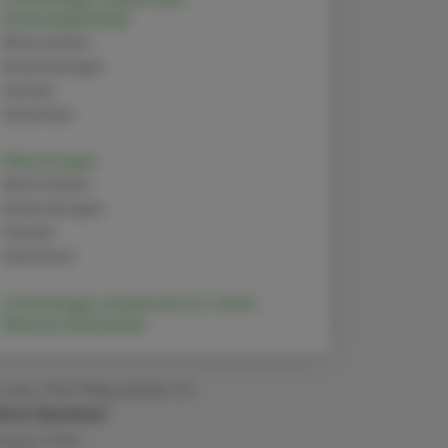
(Homöopathie)
Alternativen
Anwendungen
Handel
Sicherheit
Menotropin
Alternativen
Anwendungen
Handel
Sicherheit
Cimicifuga racemosa (L.) Nutt.
(Ranunculaceae)
 Univ.-Prof. Mag. pharm. Dr.
lmut Spreitzer
 August 2024