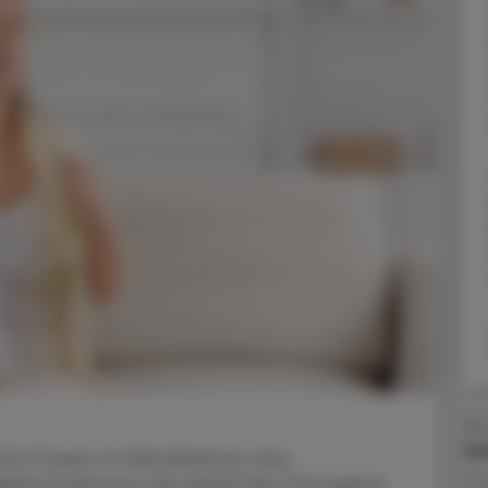
Ao.
He
ür Frauen im Klimakterium eine
27.
terscheinung. Der Abfall der Östrogene