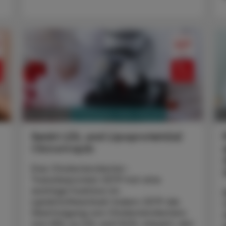
PHARMAZIE, TARA, MEDIZIN
14. Juli 2025
30
Senkt LDL und Lipoprotein(a)
Obicetrapib
Das Cholesterolester-
Transferprotein CETP hat eine
wichtige Funktion im
Lipidstoffwechsel: Indem CETP die
Übertragung von Cholesterolestern
von HDL zu LDL und VLDL steuert, übt