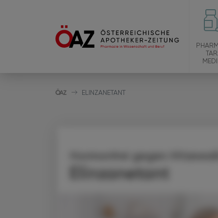
PHARM
TAR
MEDI
ELINZANETANT
Hormonfrei gegen Hitzewa
Elinzanetant