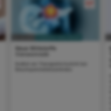
PHARMAZIE, TARA, MEDIZIN
06. Juli 2026
22
Neue Wirkstoffe
Daraxonrasib
Endlich ein Therapiefortschritt bei
Bauchspeicheldrüsenkrebs