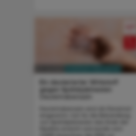
PHARMAZIE, TARA, MEDIZIN
28. Juli 2025
Ein deuterierter Wirkstoff
gegen Spätdyskinesien
Deutetrabenazin
Deutetrabenazin wird als Racemat
eingesetzt, hat für die Behandlung
von Spätdyskinesien das Ende der
Pipeline erreicht und wurde vom
CHMP-Ausschuss der EMA zur