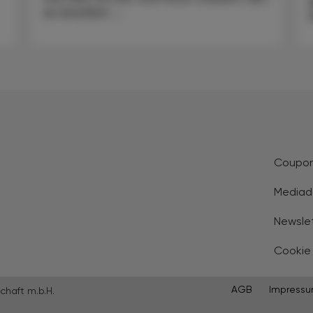
es letztlich ...
Coupo
Mediad
Newsle
Cookie
AGB
Impress
chaft m.b.H.