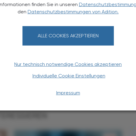
Informationen finden Sie in unseren
Datenschutzbestimmun
den
Datenschutzbestimmungen von Adition.
harm. Dr.
Helmut
Spreitzer
ALLE COOKIES AKZEPTIEREN
 pharm. Dr. Helmut Spreitzer studierte an der
Pharmazie. Nach der Dissertation folgten
te an den Universitäten Zürich und Bayreuth und
ation in pharmazeutischer Chemie. Seine
Nur technisch notwendige Cookies akzeptieren
unkte liegen auf der Entwicklung neuer PET-
Individuelle Cookie Einstellungen
kalierender Zytostatika.
Impressum
TERESSIEREN