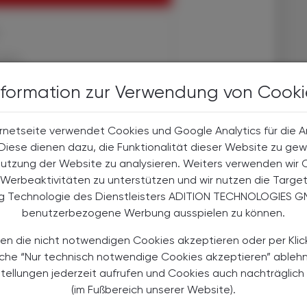
halte
t-Abonnent:innen
nformation zur Verwendung von Cooki
 aktuellen Couponing-Aktionen
 Apotheker-Zeitung informiert
men aus Pharmazie,
rnetseite verwendet Cookies und Google Analytics für die 
its- und Standespolitik.
. Diese dienen dazu, die Funktionalität dieser Website zu gew
Nutzung der Website zu analysieren. Weiters verwenden wir 
Werbeaktivitäten zu unterstützen und wir nutzen die Targe
NEMENT BESTELLEN
ng Technologie des Dienstleisters ADITION TECHNOLOGIES G
benutzerbezogene Werbung ausspielen zu können.
. UST. zzgl. Versandkosten) für
gabe und Online
en die nicht notwendigen Cookies akzeptieren oder per Klic
äche “Nur technisch notwendige Cookies akzeptieren” ableh
htline
und
Versand- und Zahlungsbedingung
stellungen jederzeit aufrufen und Cookies auch nachträglic
Apotheker-Verlagsgesellschaft m.b.H.
(im Fußbereich unserer Website).