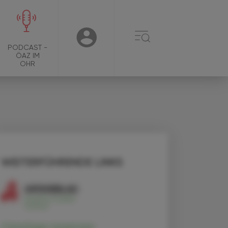
☰
USER
PODCAST -
ÖAZ IM
OHR
WEITERFÜHRENDE LINKS
Cimicifuga racemosa