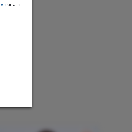
gen
und in