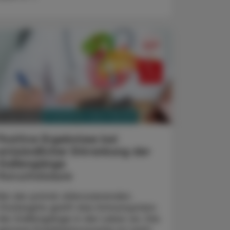
PHARMAZIE, TARA, MEDIZIN
. Juni 2025
Positive Ergebnisse bei
entzündlicher Erkrankung der
Gallengänge
Norucholsäure
Bei der primär sklerosierenden
Cholangitis greift das Immunsystem
die Gallengänge in der Leber an. Die