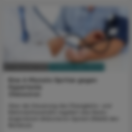
PHARMAZIE, TARA, MEDIZIN
02. September 2023
Eine 6-Monats-Spritze gegen
Hypertonie
Zilebesiran
Über die Steuerung des Flüssigkeits- und
Elektrolythaushalts reguliert das Renin-
Angiotensin-Aldosteron-System (RAAS) den
Blutdruck.