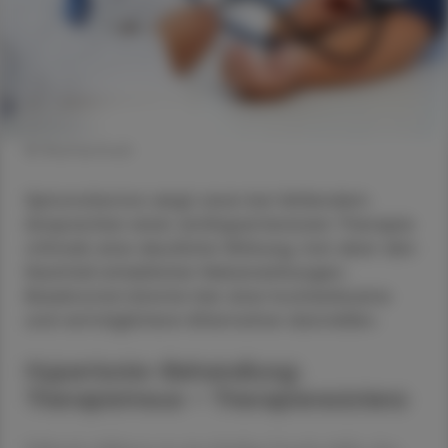
© Shutterstock
Spironolacton zeigt zwar bei fehlendem
Ansprechen einer antihypertensiven Therapie
oftmals eine deutliche Wirkung, hat aber den
Nachteil erheblicher Nebenwirkungen.
Baxdrostat könnte hier eine hochwirksame
und verträglichere Alternative darstellen.
Hypertonie-Behandlung:
Therapietreue – Therapieresistenz