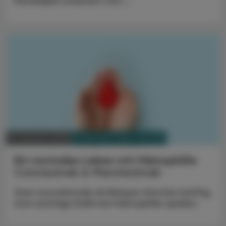
Muvalaplin erweitert sich ...
PHARMAZIE, TARA, MEDIZIN
01. Oktober 2023
Ein normales Leben mit Hämophilie
Concizumab & Marstacimab
Zwei monoklonale Antikörper könnten künftig
eine wichtige Rolle bei Hämophilie spielen.