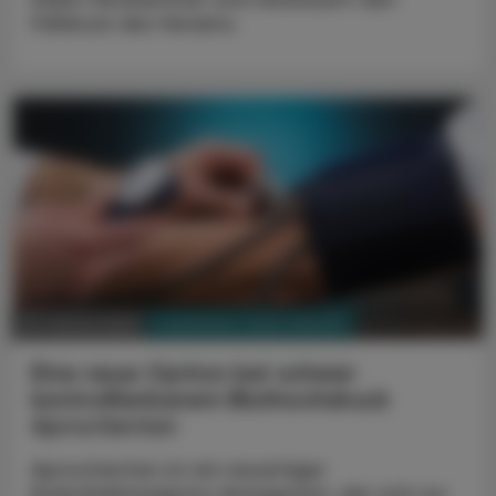
Fülldruck des Herzens.
PHARMAZIE, TARA, MEDIZIN
10. Jänner 2023
Eine neue Option bei schwer
kontrollierbarem Bluthochdruck
Aprocitentan
Aprocitentan ist ein neuartiger
Endothelinrezeptor-Antagonist, der sich zur