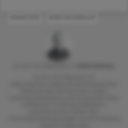
#WIRKSTOFFE
#HERZ UND KREISLAUF
Ao. Univ.-Prof. Mag. pharm. Dr.
Helmut
Spreitzer
Ao. Univ.-Prof. Mag pharm. Dr.
Helmut Spreitzer studierte an der Universität Wien
Pharmazie. Nach der Dissertation folgten
Forschungsaufenthalte an den Universitäten Zürich
und Bayreuth und 1992 die Habilitation in
pharmazeutischer Chemie. Seine
Forschungsschwerpunkte liegen auf der Entwicklung
neuer PET-Diagnostika