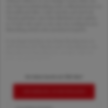
Fehlende Adhärenz ist eine häufige Ursache dafür, dass
eine Hypertonie­behandlung nicht zu Blutdruckwerten im
Normalbereich führt. Leider wird dies auch durch die
Tatsache gefördert, dass hoher Blutdruck nicht spürbar
ist. Es kann aber auch so sein, dass eine antihypertensive
Behandlung einfach nicht ausreichend anspricht.
In der Regel wird dann eine Zweier-Kombination aus
ACE-Hemmer/AT1-Blocker und Ca-Kanalblocker oder
Diuretikum als Fixkombination verordnet. Sollte dies
nicht zum gewünschten Er
Sie haben bereits ein ÖAZ-Abo?
HIER ANMELDEN, UM WEITERZULESEN