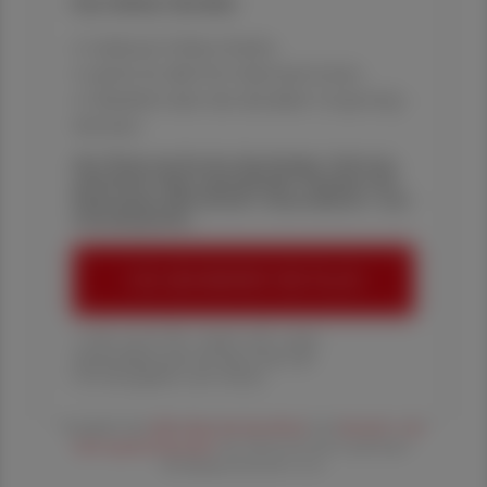
Ihre Online-Vorteile:
✔ exklusive Online-Inhalte
✔ gratis für alle Print-Abonnent:innen
✔ Überblick über die aktuellen Couponing-
Aktionen
Die Österreichische Apotheker-Zeitung
informiert über spannende Themen aus
Pharmazie, Wirtschaft, Gesundheits- und
Standespolitik.
ÖAZ-ABONNEMENT BESTELLEN
1 Jahr um € 179,– (exkl. UST. zzgl.
Versandkosten) für Ihre ÖAZ als
Printausgabe und Online
Es gelten die
AGB
,
Datenschutzrichtline
und
Versand- und
Zahlungsbedingungen
der Österreichische Apotheker-
Verlagsgesellschaft m.b.H.