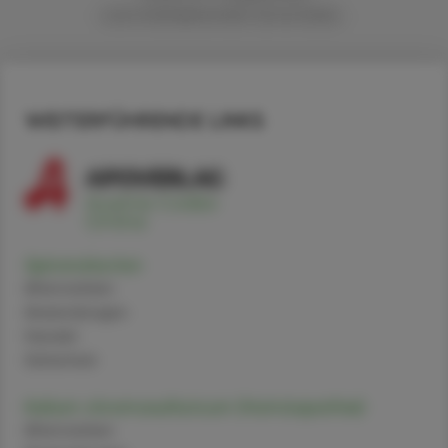
und interkalierender Zytostatika.
WEITERFÜHRENDE LINKS
Spironolacton
Alternativen
Anwendungen
Handel
Sicherheit
Kalium chromosulfuricum (Homöopathie)
Alternativen