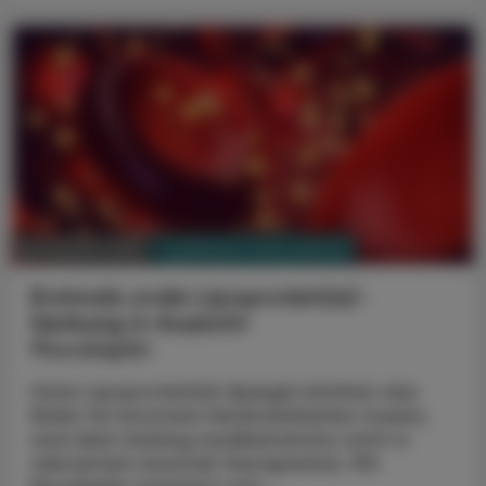
PHARMAZIE, TARA, MEDIZIN
16. Oktober 2023
Erstmals orale Lipoprotein(a)-
Senkung in Aussicht
Muvalaplin
Hohe Lipoprotein(a)-Spiegel erhöhen das
Risiko für koronare Herzkrankheiten massiv,
sind aber bislang medikamentös nicht in
relevantem Ausmaß therapierbar. Mit