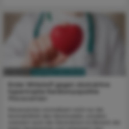
PHARMAZIE, TARA, MEDIZIN
27. Mai 2023
Erster Wirkstoff gegen obstruktive
hypertrophe Kardiomyopathie
Mavacamten
Mavacamten normalisiert nicht nur die
Kontraktilität des Herzmuskels, sondern
reduziert auch die Obstruktion im Bereich der
linken Herzkammer und verbessert den