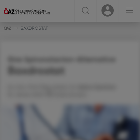
☰
USER
USER
BAXDROSTAT
Eine Spironolacton-Alternative
Baxdrostat
Ao. Univ.-Prof. Mag. pharm. Dr.
Helmut
Spreitzer
18. Jänner 2023
Artikel drucken