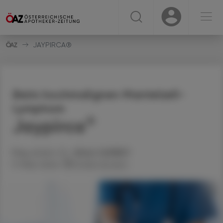
☰
USER
USER
JAYPIRCA®
Beim hochmalignen Mantelzell-
Lymphom
®
Jaypirca
Mag. pharm. Dr.
Alfred
KLEMENT
11. März 2024
Artikel drucken