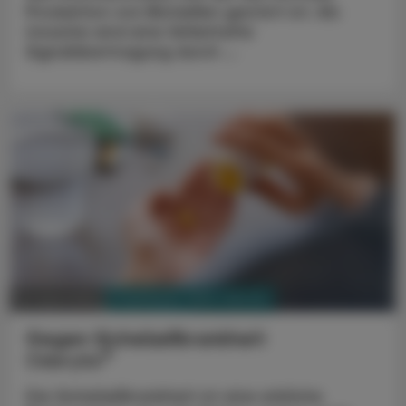
Produktion von Blutzellen gestört ist. Als
Ursache wird eine fehlerhafte
Signalübertragung durch ...
PHARMAZIE, TARA, MEDIZIN
22. April 2024
Gegen Sichelzellkrankheit
®
Oxbryta
Die Sichelzellkrankheit ist eine erbliche