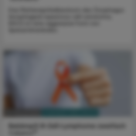
Das Plattenepithelkarzinom des Ösophagus
(esophageal sqaumous cell carcinoma,
ESCC) ist eine aggressive Form von
Speiseröhrenkrebs.
PHARMAZIE, TARA, MEDIZIN
26. Februar 2024
Bekämpft B-Zell-Lymphome zweifach
®
Columvi