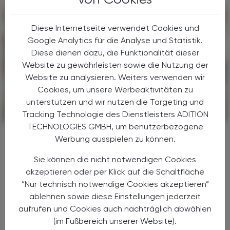
Diese Internetseite verwendet Cookies und
Google Analytics für die Analyse und Statistik.
Diese dienen dazu, die Funktionalität dieser
Website zu gewährleisten sowie die Nutzung der
Website zu analysieren. Weiters verwenden wir
Cookies, um unsere Werbeaktivitäten zu
unterstützen und wir nutzen die Targeting und
Tracking Technologie des Dienstleisters ADITION
PHARMAZIE, TARA, MEDIZIN
23. September 2024
TECHNOLOGIES GMBH, um benutzerbezogene
Brustkrebs und neue Therapieformen
Werbung ausspielen zu können.
®
Truqap
Sie können die nicht notwendigen Cookies
Das Mammakarzinom nimmt unter den
akzeptieren oder per Klick auf die Schaltfläche
Krebsformen eine dominante Stellung ein. Mit
“Nur technisch notwendige Cookies akzeptieren”
mehr als 140.000 Todesfällen im Jahr 2022
ablehnen sowie diese Einstellungen jederzeit
zählt Brustkrebs zu den häufigsten
aufrufen und Cookies auch nachträglich abwählen
tumorbedingten Todesursachen in ...
(im Fußbereich unserer Website).