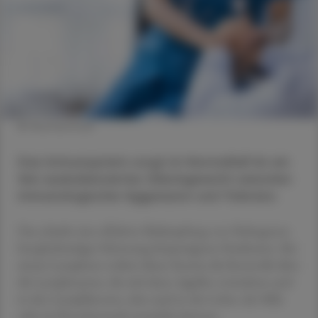
© Shutterstock
Das Immunsystem sorgt im Normalfall für ein
fein aus­balanciertes Gleichgewicht zwischen
immunologischer Aggression und Toleranz.
Das erlaubt eine effektive Bekämpfung von Pathogenen
bei gleichzeitiger Schonung körpereigener Strukturen. Bei
einem Lymphom verliert dieses System die Kontrolle über
die Lymphozyten, die sich dann zügellos vermehren und
in den Lymphknoten, aber auch in der Leber, der Milz
oder im Knochenmark ansiedeln können.