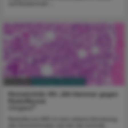
und Rückenmark ...
PHARMAZIE, TARA, MEDIZIN
06. Mai 2024
Momelotinib: Mit JAK-Hemmer gegen
Myelofibrose
®
Omjjara
Myelofibrose (MF) ist eine seltene Erkrankung
des Knochenmarks, bei der die normale