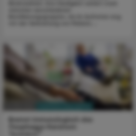
Blutkrankheit. Ihre Häufigkeit variiert stark
zwischen verschiedenen
Bevölkerungsgruppen, da ihr Auftreten eng
mit der Verbreitung von Malaria ...
PHARMAZIE, TARA, MEDIZIN
25. März 2024
Bremst immunologisch das
Ösophagus-Karzinom
®
Tevimbra