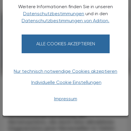
Weitere Informationen finden Sie in unseren
Datenschutzbestimmungen
und in den
Datenschutzbestimmungen von Adition.
ALLE COOKIES AKZEPTIEREN
Nur technisch notwendige Cookies akzeptieren
PHARMAZIE, TARA, MEDIZIN
27. August 2024
Individuelle Cookie Einstellungen
ALS die Zukunft begann – Qalsody®
weckte Hoffnungen
®
Qalsody
Impressum
Die Amyotrophe Lateralsklerose (ALS) ist eine
fortschreitende Erkrankung des
Nervensystems, die durch eine allmähliche
Degeneration jener Nervenzellen im Gehirn