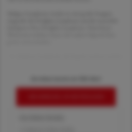
Maligne Lymphome werden in zwei große Gruppen
eingeteilt: die Hodgkin-Lymphome und die wesentlich
häufigeren Non-Hodgkin-Lymphome. Nach ihrem
Wachstumsverhalten lassen sich zudem folgende Kate­
gorien unterscheiden:
indolente Lymphome, die langsam wachsen und kei
Sie haben bereits ein ÖAZ-Abo?
HIER ANMELDEN, UM WEITERZULESEN
Ihre Online-Vorteile:
✔ exklusive Online-Inhalte