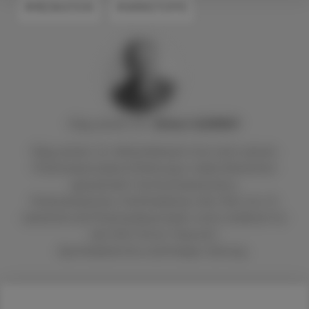
#MEDIKATION
#WIRKSTOFFE
Mag. pharm. Dr.
Alfred
KLEMENT
Mag. pharm. Dr. Alfred Klement hat nach seinem
Pharmaziestudium Erfahrung in vielen Bereichen
gesammelt: Hochschulassistenz,
Pharmaindustrie, Chefredakteur der ÖAZ, etc. Er
arbeitete als Pharmaziejournalist unter anderem für
die ÖAZ, Krone "Gesund",
Apothekerkrone und Kneipp-Zeitung.