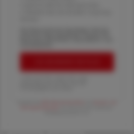
✔ gratis für alle Print-Abonnent:innen
✔ Überblick über die aktuellen Couponing-
Aktionen
Die Österreichische Apotheker-Zeitung
informiert über spannende Themen aus
Pharmazie, Wirtschaft, Gesundheits- und
Standespolitik.
ÖAZ-ABONNEMENT BESTELLEN
1 Jahr um € 179,– (exkl. UST. zzgl.
Versandkosten) für Ihre ÖAZ als
Printausgabe und Online
Es gelten die
AGB
,
Datenschutzrichtline
und
Versand- und
Zahlungsbedingungen
der Österreichische Apotheker-
Verlagsgesellschaft m.b.H.