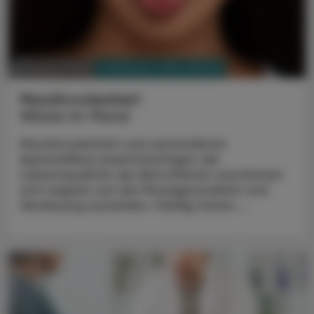
PHARMAZIE, TARA, MEDIZIN
03. August 2026
Mundtrockenheit
Wüste im Mund
Mundtrockenheit und verminderter
Speichelfluss beeinträchtigen die
Lebensqualität der Betroffenen und können
sich negativ auf die Mundgesundheit und
Verdauung auswirken. Häufig treten ...