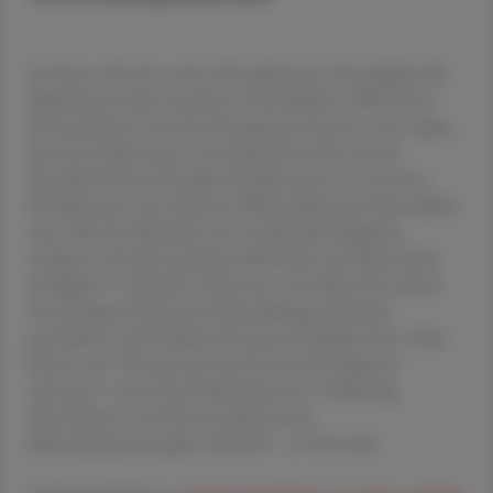
So lassen sich mit noch nicht gekannter Genauigkeit die
Eigenheiten jeder einzelnen, individuellen AML-Form
herausarbeiten. Das Forschungsteam konnte etwa zeigen,
dass eine Zellvariante, der eigentlich nicht mit der
Standard-Chemotherapie beizukommen ist, mit einer
Kombination aus mehreren Wirkstoffen gut behandelbar
wäre. Mit der Methode, die "molekularbiologische
Analysen, bioinformatische Methoden und Künstliche
Intelligenz" verbindet, habe man "eine Basis für weitere
Forschungen für bessere Behandlungsmethoden"
geschaffen, wird Studien-Erstautor Haladik zitiert. Man
könne nun "Resistenzen bereits bei der Diagnose
erkennen" sowie Hochrisikopatienten "frühzeitig
identifizieren und ihnen passgenauere
Behandlungsstrategien anbieten", so Dworzak.