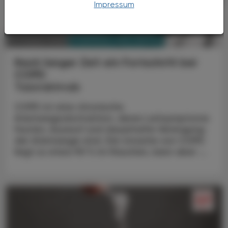
Impressum
PHARMAZIE, TARA, MEDIZIN
03. August 2026
Nach langer Zeit ein Fortschritt bei
COPD
Tozorakimab
COPD ist eine chronische
Atemwegsobstruktion, deren Leitsymptome
Husten, Auswurf und dauerhafte Verengung
der Atemwege sind. Die Ursache von COPD
liegt zu etwa 90 % im Rauchen, kann aber ...