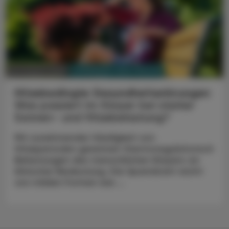
PHARMAZIE, TARA, MEDIZIN
03. August 2026
Hitzebedingte Gesundheitsstörungen
Was passiert im Körper bei starker
Sonnen- und Hitzebelastung?
Mit zunehmender Häufigkeit von
Hitzeperioden gewinnen thermoregulatorisch
Belastungen des menschlichen Körpers an
klinischer Bedeutung. Die Spannbreit reicht
von milden Formen wie ...