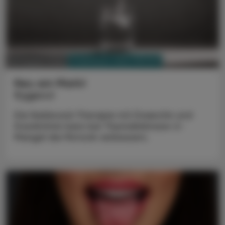
PHARMAZIE, TARA, MEDIZIN
03. August 2026
Neu am Markt
Kygevvi
Die Nukleosid-Therapie mit Doxecitin und
Doxribtimin kann bei Thymidinkinase-2-
Mangel die Motorik verbessern.