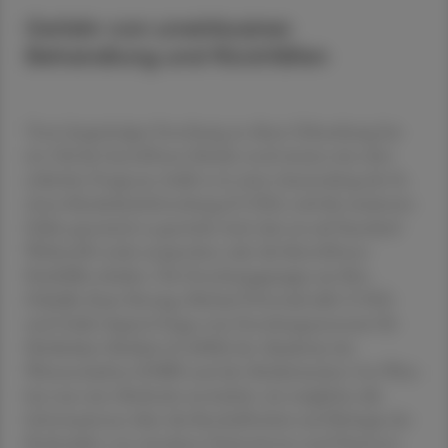
Gefahr von unwirksamer
Behandlung und Rückfällen
Trotz langwieriger Forschung an dieser Erkrankung hat
ein Teil der betroffenen Kinder noch immer eine eher
schlechte Prognose, heißt es in einer Aussendung der St.
Anna Kinderkrebsforschung (CCRI), weil die mutierten
Zellen genetisch so gestrickt sind, dass sie auf Standard-
Wirkstoffe nicht ansprechen oder die Betroffenen
Rückfälle erleiden. Die Forschungsgruppe um Ben
Haladik, Kaan Boztug, Michael Dworzak (alle CCRI)
und Giulio Superti-Furga vom Forschungszentrum für
Molekulare Medizin (CeMM) der Akademie der
Wissenschaften (ÖAW) und der Medizinischen Uni Wien
hat nun eine Methode entwickelt, wie möglichst alle
Informationen über die Beschaffenheit und Biologie der
Krebszellen von einzelnen Patientinnen und Patienten