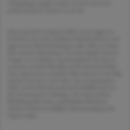
Therapiebeginn geklärt werden, ob man es mit einer
problematischeren Variante zu tun hat.
Akute myeloische Leukämie (AML) ist eine aggressive
Krebsform, die zu den häufigsten Kinderkrebsarten und
aggressivsten Krebserkrankungen zählt. AML ist zudem
keine einzelne Erkrankung. Unter dem Begriff wird eine
Gruppe von Leukämien zusammengefasst, die sich aus
entarteten unreifen Blutzellen im Knochenmark bilden.
Diese sogenannten myeloiden Zellen können in der Folge
wachsen und sich so rasch teilen, dass sie die gesunden
Zellen aus dem Knochenmark und schließlich auch aus
dem Immunsystem verdrängen. Die massiv gestörte
Blutbildung führt dann zu gefährlicher Blutarmut,
erhöhter Infektionsanfälligkeit, Blutungsneigung oder
Organversagen.