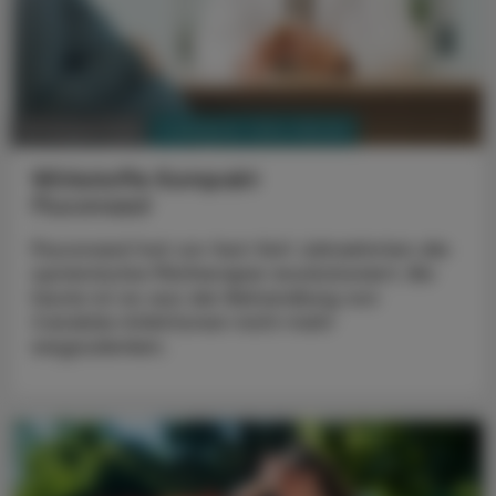
PHARMAZIE, TARA, MEDIZIN
03. August 2026
Wirkstoffe Kompakt
Fluconazol
Fluconazol hat vor fast fünf Jahrzehnten die
systemische Pilztherapie revolutioniert. Bis
heute ist es aus der Behandlung von
Candida-Infektionen nicht mehr
wegzudenken.