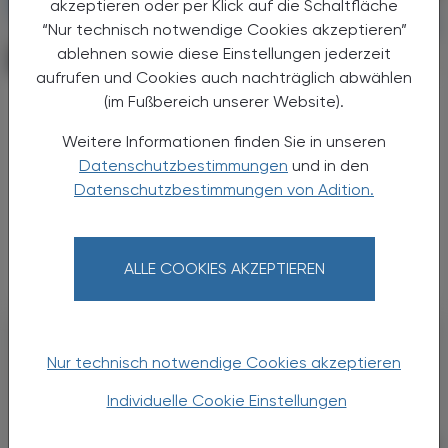
akzeptieren oder per Klick auf die Schaltfläche
“Nur technisch notwendige Cookies akzeptieren”
ablehnen sowie diese Einstellungen jederzeit
PHARMAZIE, TARA, MEDIZIN
07. August 2026
aufrufen und Cookies auch nachträglich abwählen
Arzneimitteltherapiesicherheit
(im Fußbereich unserer Website).
Calor-Liste
Weitere Informationen finden Sie in unseren
Hitze ist bekanntlich mit erheblichen
Datenschutzbestimmungen
und in den
Gesundheitsrisiken verbunden. Das deutsche
Datenschutzbestimmungen von Adition.
Forschungsprojekt ADAPT-HEAT hat deshalb
die CALOR-Liste entwickelt, um
medizinisches Fachpersonal dabei zu ...
ALLE COOKIES AKZEPTIEREN
Nur technisch notwendige Cookies akzeptieren
Individuelle Cookie Einstellungen