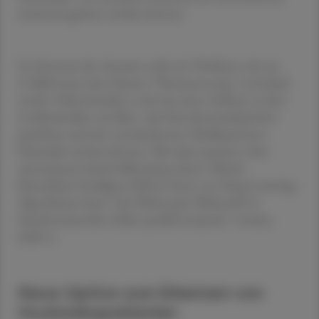
zusammengefasst werden können.
Im Zentrum des Ansatzes steht ein Verfahren, das am
CeMM unter dem Namen "Pharmacoscopy" entwickelt
wurde. Dabei handelt es sich um einen Aufbau, in dem
Leukämiezellen aus Blut- oder Knochenmarksproben
gezüchtet und mit verschiedensten Medikamenten
behandelt werden können. Was dann passiert, wird
automatisch mittels Mikroskop erfasst. Mittels
Künstlicher Intelligenz (KI) in Form von Deep-Learning-
Algorithmen kann "der Effekt jedes Wirkstoffs in
hunderttausenden Zellen parallel analysiert" werden,
heißt es.
Neue Option zum Erkennen von
Hochrisikopatienten