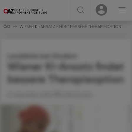
☰
USER
USER
WIENER KI-ANSATZ FINDET BESSERE THERAPIEOPTION
Leukämie bei Kindern
Wiener KI-Ansatz findet
bessere Therapieoption
23. September 2025
Artikel drucken