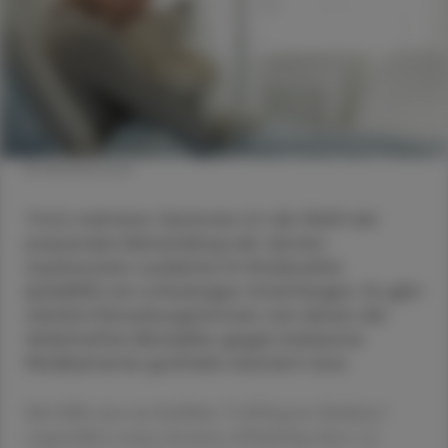
© Shutterstock
Trotz mehrerer Optionen ist die Wahl der
passenden Behandlung der akuten
myeloischen Leukämie im Kindesalter
(pädAML) ein schwieriges Unterfangen. Es gibt
nämlich Erkrankungsformen, bei denen die
fehlerhaften Blutzellen gegen bekannte
Medikamente großteils resistent sind.
Mit Hilfe eines im Fachblatt "Cell Reports Medicine"
vorgestellten neuen Ansatzes soll künftig schon vor