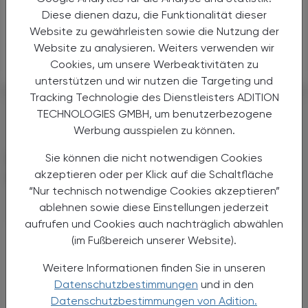
Human Hippocampal and Entorhinal Neurons Encode
Diese dienen dazu, die Funktionalität dieser
the Temporal Structure of Experience. Nature 2024, 1–8.
Website zu gewährleisten sowie die Nutzung der
https://doi.org/10.1038/s41586-024-07973-1
Website zu analysieren. Weiters verwenden wir
Cookies, um unsere Werbeaktivitäten zu
unterstützen und wir nutzen die Targeting und
Tracking Technologie des Dienstleisters ADITION
#DIAGNOSE
TECHNOLOGIES GMBH, um benutzerbezogene
Werbung ausspielen zu können.
DAS KÖNNTE SIE AUCH
Sie können die nicht notwendigen Cookies
akzeptieren oder per Klick auf die Schaltfläche
INTERESSIEREN
“Nur technisch notwendige Cookies akzeptieren”
ablehnen sowie diese Einstellungen jederzeit
aufrufen und Cookies auch nachträglich abwählen
(im Fußbereich unserer Website).
Weitere Informationen finden Sie in unseren
Datenschutzbestimmungen
und in den
Datenschutzbestimmungen von Adition.