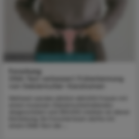
PHARMAZIE, TARA, MEDIZIN
04. Juni 2024
Forschung
DNA-Test verbessert Früherkennung
von Gebärmutter-Karzinomen
Weltweit werden jährlich 660.000 Frauen mit
einem invasiven Gebärmutterhalskrebs
diagnostiziert und 350.000 sterben an dieser
Erkrankung. Ein Forscherteam dürfte mit
einem DNA-Test die ...