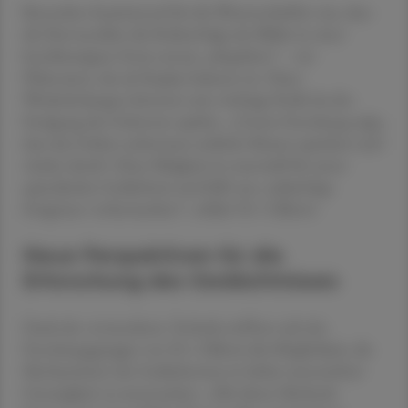
Besonders faszinierend für die Wissenschaftler war, dass
die Nervenzellen die Reihenfolge der Bilder in einer
beschleunigten Form erneut „abspielten“ – ein
Phänomen, das als Replay bekannt ist. Diese
Wiederholungen könnten eine wichtige Rolle bei der
Festigung des Gelernten spielen. „Unsere Forschung zeigt,
dass das Gehirn unbewusst zeitliche Muster speichert und
wieder abruft. Diese Fähigkeit ist essenziell für unser
episodisches Gedächtnis und hilft uns, zukünftige
Ereignisse vorherzusehen“, erklärt Dr. Ciliberti.
Neue Perspektiven für die
Erforschung des Gedächtnisses
Dank der verwendeten Technik eröffnet sich der
Forschungsgruppe von Dr. Ciliberti die Möglichkeit, die
Mechanismen des Gedächtnisses in bisher unerreichter
Genauigkeit zu untersuchen. „Mit dieser Methode