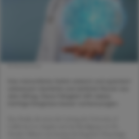
© Shutterstock
Das menschliche Gehirn erkennt und speichert
unbewusst räumliche und zeitliche Muster aus
dem Alltag. Diese Fähigkeit hilft dabei,
künftige Ereignisse besser vorherzusagen.
Eine Studie, die unter der Leitung der University of
California Los Angeles und mit Beteiligung von Dr.
Davide Ciliberti vom Institut für Kognitive Neurologie