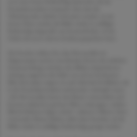
sie in einer festen Reihenfolge präsentiert, die der
Pyramidenstruktur entsprach, ohne dass die
Teilnehmenden darüber informiert wurden. In der
letzten Phase wurden die Bilder wieder in zufälliger
Reihenfolge dargestellt, um herauszufinden, ob das
Gehirn die zuvor erlernte Struktur gespeichert hatte.
Die Forscher stellten fest, dass Nervenzellen im
Hippocampus und im entorhinalen Kortex die zeitlichen
Zusammenhänge zwischen den Bildern abspeicherten.
Anfangs reagierten die Zellen nur auf ein bestimmtes
Bild, doch später zeigten sie auch Aktivität bei Bildern, die
in der Pyramidenstruktur miteinander verknüpft waren.
„Die Nervenzellen hatten das Muster verinnerlicht und
konnten dadurch in gewisser Weise vorhersagen, welches
Bild als Nächstes folgen würde“, erläutert Ciliberti. Diese
neuronalen Muster blieben selbst dann bestehen, als die
Bilder wieder in zufälliger Reihenfolge gezeigt wurden.