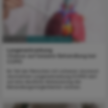
PHARMAZIE, TARA, MEDIZIN
08. Juli 2024
Lungenerkrankung
Chance auf bessere Behandlung bei
COPD
Ein Teil der Menschen mit schwerer chronisch
obstruktiver Lungenerkrankung (COPD) darf
auf eine deutliche Verbesserung der
Behandlungsmöglichkeiten rechnen.