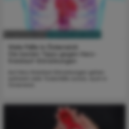
PHARMAZIE, TARA, MEDIZIN
18. September 2024
Viele Fälle in Österreich
Die besten Tipps gegen Herz-
Kreislauf-Erkrankungen
Auf Herz-Kreislauf-Erkrankungen gehen
weltweit viele Todesfälle zurück, auch in
Österreich.