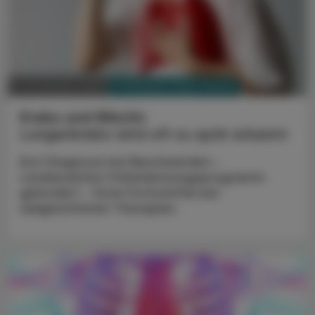
PHARMAZIE, TARA, MEDIZIN
21. November 2024
Krebs und Nikotin
Lungenkrebs wird oft zu spät erkannt
Erst Diagnose bei Beschwerden -
Landesweites Früherkennungsprogramm
gefordert - Gute Fortschritte bei
zielgerichteten Therapien.