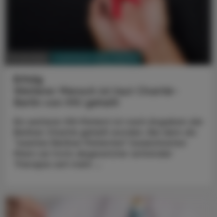
PHARMAZIE, TARA, MEDIZIN
19. Juli 2024
Erfolg
Weiterer Mensch ist laut Charité-
Berlin von HIV geheilt
Ein weiterer HIV-Patient ist nach Angaben der
Berliner Charité geheilt worden. Bei dem als
"zweiten Berliner Patienten" bezeichneten
Mann sei trotz abgesetzter antiviraler
Therapie seit mehr ...