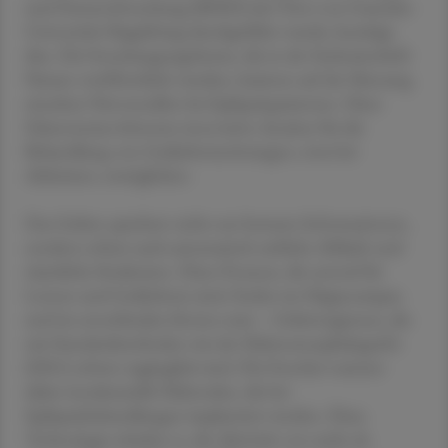
und Demenzforschung (IKND) der Otto-von-Guericke-
Universität Magdeburg durchgeführt wurde, bestätigt
dies. Die Forschungsergebnisse, die in der Fachzeitschrift
Nature veröffentlicht wurden, basieren auf der Messung
einzelner Nervenzellen bei Epilepsiepatienten. Diese
Erkenntnisse könnten innovative Ansätze für die
Behandlung von Gedächtnisstörungen, etwa bei
Alzheimer, ermöglichen.
Das Gehirn speichert nicht nur bewusst Informationen,
sondern erfasst auch automatisch zeitliche Abläufe und
räumliche Strukturen. Diese Prozesse, die zentral für
Lernen und Gedächtnis sind, finden im Hippocampus
und im entorhinalen Kortex statt – Gehirnregionen, die
mit Standardmethoden wie der Elektroenzephalografie
(EEG) schwer zugänglich sind. Die Forscher nutzten
daher intrakranielle Elektroden, die bei
Epilepsiebehandlungen implantiert werden. Diese
Technologie erlaubte es, die Aktivität von mehr als