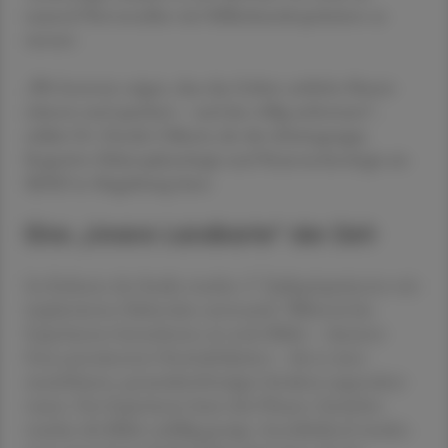
tausend Nervenzellen mit Millisekundenpräzision zu
messen.
„Wir konnten zeigen, dass das Gehirn zeitliche Muster
erkennt und speichert – und das völlig unbewusst“,
erklärt Dr. Davide Ciliberti, der die Arbeitsgruppe
Kognitive Elektrophysiologie und Neurotechnologie am
IKND in Magdeburg leitet.
Eine „innere Landkarte“ der Zeit
Im Rahmen der Studie wurden 17 Epilepsiepatienten mit
implantierten Elektroden untersucht. Während des
Experiments betrachteten sie sechs Bilder – darunter
Fotos prominenter Persönlichkeiten – die in einer
unsichtbaren, pyramidenförmigen Struktur angeordnet
waren. Das Experiment hatte drei Phasen: Zunächst
wurden die Bilder zufällig gezeigt. Anschließend wurden