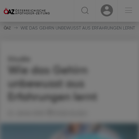
☰
USER
USER
WIE DAS GEHIRN UNBEWUSST AUS ERFAHRUNGEN LERNT
Studie
Wie das Gehirn
unbewusst aus
Erfahrungen lernt
22. Jänner 2025
Artikel drucken