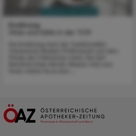
PHARMAZIE, TARA, MEDIZIN
03. August 2026
Ernährung
Hitze und Kälte in der TCM
Die Ernährung nach der Traditionellen
Chinesische Medizin (TCM) beruht auf dem
Prinzip der 5 Elemente-Lehre. Die fünf
Elemente Erde, Metall, Wasser, Holz und
Feuer stehen für je eine ...