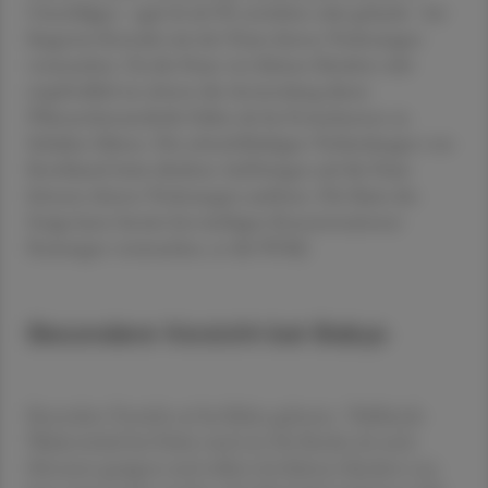
Umschlägen - egal ob als Öl, zerrieben oder gehackt - bei
längerem Kontakt mit der Haut ebenso Verätzungen
verursachen. Da die Haut von kleinen Kindern sehr
empfindlich ist, könne die Anwendung dieser
Pflanzenbestandteile früher als bei Erwachsenen zu
Schäden führen. Die schwefelhaltigen Verbindungen von
Knoblauch beim direkten Aufbringen auf die Haut
können ebenso Verätzungen auslösen. Die Säure des
Essigs kann bereits bei niedrigen Konzentrationen
Reizungen verursachen, so die ÖGKJ.
Besondere Vorsicht bei Babys
Besondere Vorsicht sei bei Babys geboten. "Kühlende
Wadenwickel bei Fieber sind erst für Kinder ab sechs
Monaten geeignet und sollten bei kleinen Kindern nur