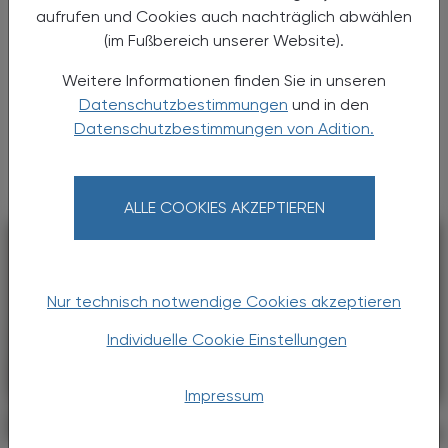
COPD
aufrufen und Cookies auch nachträglich abwählen
Tozorakimab
(im Fußbereich unserer Website).
COPD ist eine chronische
Weitere Informationen finden Sie in unseren
Atemwegsobstruktion, deren Leitsymptome
Datenschutzbestimmungen
und in den
Husten, Auswurf und dauerhafte Verengung
Datenschutzbestimmungen von Adition.
der Atemwege sind. Die Ursache von COPD
liegt zu etwa 90 % im Rauchen, kann aber ...
ALLE COOKIES AKZEPTIEREN
Nur technisch notwendige Cookies akzeptieren
Individuelle Cookie Einstellungen
Impressum
PHARMAZIE, TARA, MEDIZIN
03. August 2026