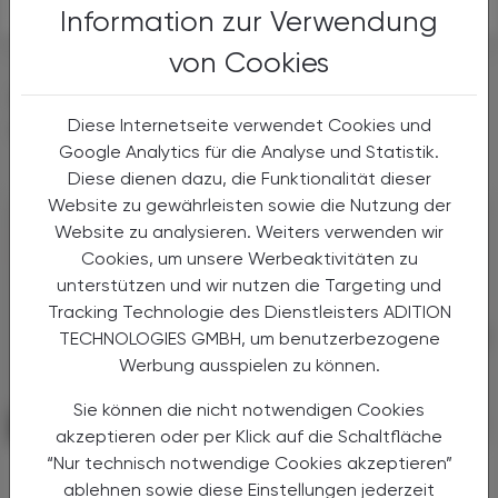
Mentha piperita L. (Lamiaceae)
Information zur Verwendung
von Cookies
DAS KÖNNTE SIE AUCH
Diese Internetseite verwendet Cookies und
INTERESSIEREN
Google Analytics für die Analyse und Statistik.
Diese dienen dazu, die Funktionalität dieser
Website zu gewährleisten sowie die Nutzung der
Website zu analysieren. Weiters verwenden wir
Cookies, um unsere Werbeaktivitäten zu
unterstützen und wir nutzen die Targeting und
Tracking Technologie des Dienstleisters ADITION
TECHNOLOGIES GMBH, um benutzerbezogene
Werbung ausspielen zu können.
Sie können die nicht notwendigen Cookies
PHARMAZIE, TARA, MEDIZIN
03. August 2026
akzeptieren oder per Klick auf die Schaltfläche
“Nur technisch notwendige Cookies akzeptieren”
Nach langer Zeit ein Fortschritt bei
ablehnen sowie diese Einstellungen jederzeit