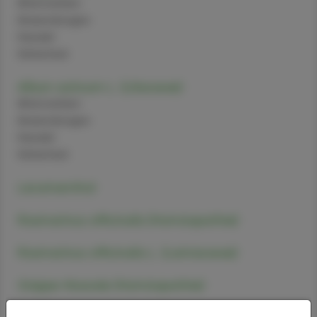
Alternativen
Anwendungen
Handel
Sicherheit
Allium sativum L. (Liliaceae)
Alternativen
Anwendungen
Handel
Sicherheit
Levomenthol
Rosmarinus officinalis (Homöopathie)
Rosmarinus officinalis L. (Lamiaceae)
Grippe-Nosode (Homöopathie)