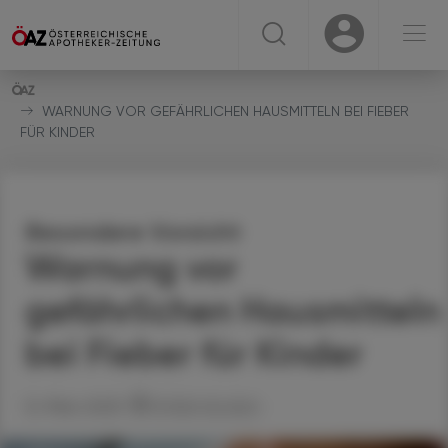
☰
USER
USER
WARNUNG VOR GEFÄHRLICHEN HAUSMITTELN BEI FIEBER
FÜR KINDER
Besondere Vorsicht
Warnung vor
gefährlichen Hausmitteln
bei Fieber für Kinder
12. März 2025
Artikel drucken