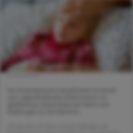
© Shutterstock
Die Österreichische Gesellschaft für Kinder-
und Jugendheilkunde (ÖGKJ) warnt vor
gefährlichen Hausmitteln bei Fieber und
Erkältungen für die Kleinsten.
Das Einreiben der Haut, etwa der Fußsohlen, mit