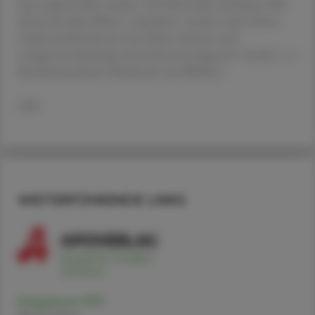
kurz angewendet werden. Das Kind darf auf keinen Fall
durch das kalte Wasser 'schockiert' werden oder frieren.
Topfenwickel können bei Fieber, Husten und
Lungenentzündung unterstützend eingesetzt werden", so
Bernhard Jochum, Kinderarzt aus Bludenz.
APA
WEITERFÜHRENDE LINKS
Essigsäure 99%