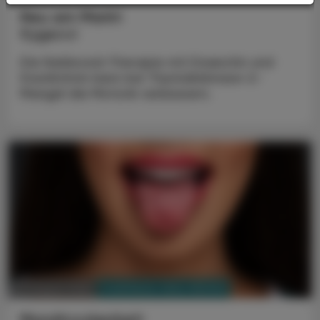
Neu am Markt
Kygevvi
Die Nukleosid-Therapie mit Doxecitin und
Doxribtimin kann bei Thymidinkinase-2-
Mangel die Motorik verbessern.
PHARMAZIE, TARA, MEDIZIN
03. August 2026
Mundtrockenheit