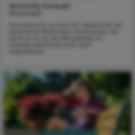
Wirkstoffe Kompakt
Fluconazol
Fluconazol hat vor fast fünf Jahrzehnten die
systemische Pilztherapie revolutioniert. Bis
heute ist es aus der Behandlung von
Candida-Infektionen nicht mehr
wegzudenken.
PHARMAZIE, TARA, MEDIZIN
03. August 2026