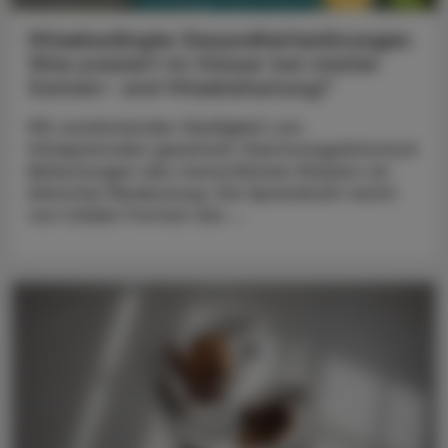
Hitzebedingte Gesundheitsstörungen
Was passiert im Körper bei starker
Sonnen- und Hitzebelastung?
Mit zunehmender Häufigkeit von
Hitzeperioden gewinnen thermoregulatorisch
Belastungen des menschlichen Körpers an
klinischer Bedeutung. Die Spannbreit reicht
von milden Formen wie ...