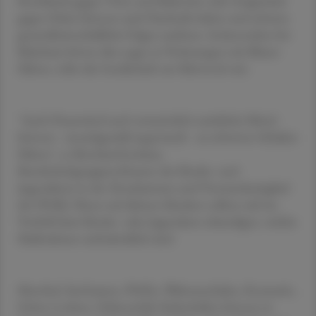
Knoblauch gegen Viren und Bakterien oder Essigwickel
gegen Fieber können auch Nachteile haben und schwere
gesundheitsschädliche Folgen auslösen. Insbesondere bei
Babyhaut könne dies sogar zu Verätzungen mit Blasen
führen, teilte die Gesellschaft am Mittwoch mit.
"Auch Hausmittel und vermeintlich natürliche Mittel
können - unsachgemäß angewandt - zu schweren Schäden
führen", so Bernhard Jochum,
Bundesfachgruppenobmann der Kinder- und
Jugendärzte in der Ärztekammer und Vorstandsmitglied
der ÖGKJ. Eltern mit kleinen Kindern sollten sich im
Vorfeld beim Kinder- oder Jugendarzt erkundigen, welche
Maßnahmen unbedenklich sind.
Menthol, Senfsamen, Pfeffer, Walnussschalen, Rosmarin,
Echter Lorbeer, Hahnenfuß, Kuhschellen können in