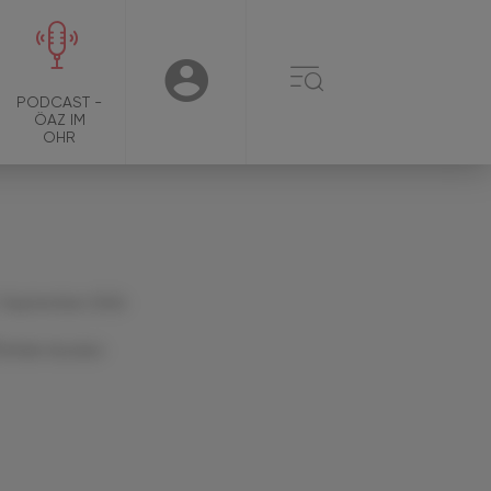
☰
USER
PODCAST -
ÖAZ IM
OHR
 September 2024
Artikel drucken