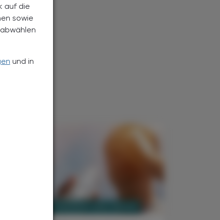
k auf die
nen sowie
h abwählen
gen
und in
PHARMAZIE, TARA, MEDIZIN
. August 2026