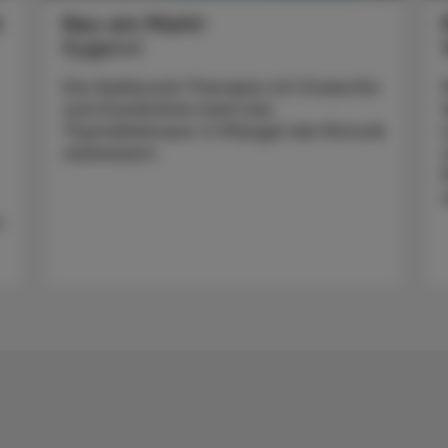
t
Neu am Markt
Kygevvi
Die Nukleosid-Therapie mit Doxecitin
und Doxribtimin kann bei
Thymidinkinase-2-Mangel die Motorik
verbessern.
,