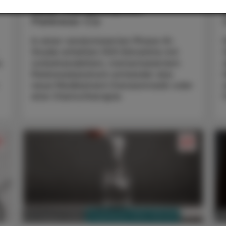
Neue Therapieoption
Pankreas-Ca
In einer randomisierten Phase-III-
Studie erhielten 500 Erkrankte mit
s
vorbehandeltem, metastasiertem
Pankreaskarzinom entweder das
neue Medikament Daraxonrasib oder
eine Chemotherapie.
PHARMAZIE, TARA, MEDIZIN
03. August 2026
0