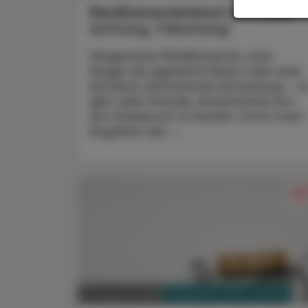
Medikamentenkauf im Urlaub
Achtung, Fälschung!
Vergessene Medikamente, eine
länger als geplante Reise oder eine
plötzlich auftretende Erkrankung – e
gibt viele Gründe, Arzneimittel erst
am Urlaubsort zu kaufen. Doch nach
Angaben der ...
PHARMAZIE, TARA, MEDIZIN
03. August 2026