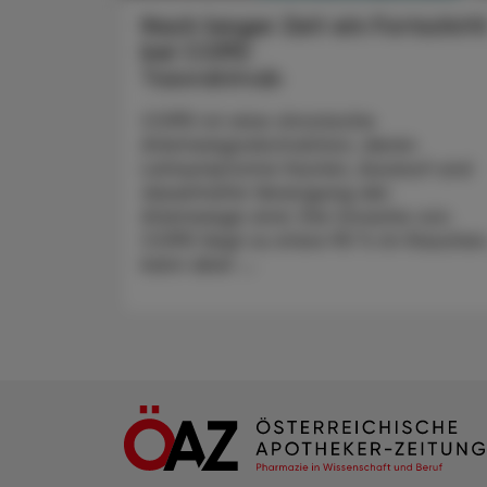
Nach langer Zeit ein Fortschrit
bei COPD
Tozorakimab
COPD ist eine chronische
Atemwegsobstruktion, deren
Leitsymptome Husten, Auswurf und
dauerhafte Verengung der
Atemwege sind. Die Ursache von
COPD liegt zu etwa 90 % im Rauchen
kann aber ...