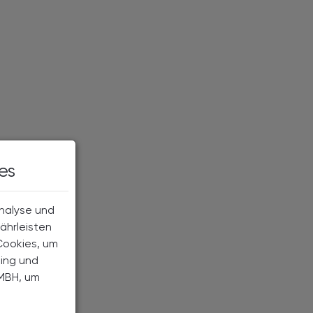
es
Analyse und
ährleisten
Cookies, um
ting und
MBH, um