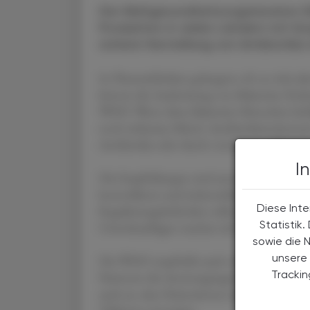
Die Weltgesundheitsorganisation (
Produktion in vielen Ländern mit So
sichere Herstellung von Antibiotika 
In Pharmafabriken gelangten oft zu viele a
könnte die Ausbreitung von Bakterien fördern
WHO. Wenn diese Bakterien Menschen befall
noch wirksame Mittel. Antibiotikaresistenze
Antibiotika oder durch vorzeitigen Abbruch
I
Die Empfehlungen sind unter anderem für P
kontrollieren und sicherstellen, sagte WHO
Diese Inte
Regulierungsbehörden sollten bei der Gen
Statistik
Umweltauflagen machen als bisher.
sowie die 
unsere 
Die WHO empfiehlt auch volle Transparenz,
Tracki
Patienten die Anstrengungen von Pharmafi
auch an, dass Patientinnen und Patienten bes