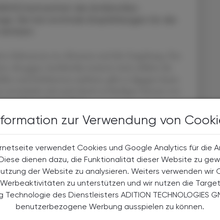
WHO) betrachtet die Antibiotika-
rge. Sie hat erstmals Empfehlungen für die
verfasst.
ktive Substanzen ins Abwasser und die Umgebung. Das
, die gegen Antibiotika resistent sind, erklärte die
en und Infektionen auslösen, gibt es dagegen kaum
n entwickeln sich auch durch zu häufigen Einsatz von
 eines Behandlungszyklus.
nformation zur Verwendung von Cooki
roduzenten gedacht. Sie müssten ihr Abwasser rigoros
-Abwasserspezialistin Kate Medlicott. Auch
rnetseite verwendet Cookies und Google Analytics für die 
ehmigung von Pharma-Produktionen höhere
. Diese dienen dazu, die Funktionalität dieser Website zu gew
Nutzung der Website zu analysieren. Weiters verwenden wir 
Werbeaktivitäten zu unterstützen und wir nutzen die Targe
 damit Investoren, Einkäufer und gegebenenfalls
ng Technologie des Dienstleisters ADITION TECHNOLOGIES G
rmen zum Umweltschutz honorieren können. Sie regt
benutzerbezogene Werbung ausspielen zu können.
ser aufgeklärt werden, wie sie nicht genutzte