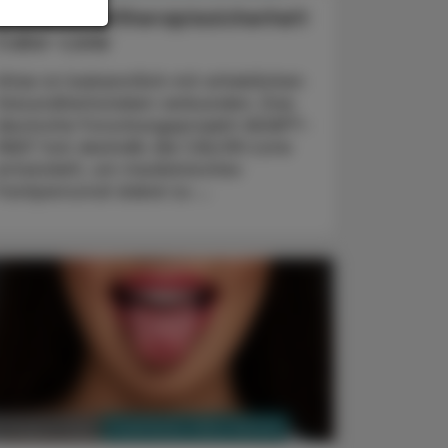
Arzneimitteltherapiesicherheit
Calor-Liste
Hitze ist bekanntlich mit erheblichen
Gesundheitsrisiken verbunden. Das
deutsche Forschungsprojekt ADAPT-
HEAT hat deshalb die CALOR-Liste
entwickelt, um medizinisches
Fachpersonal dabei zu ...
PHARMAZIE, TARA, MEDIZIN
3. August 2026