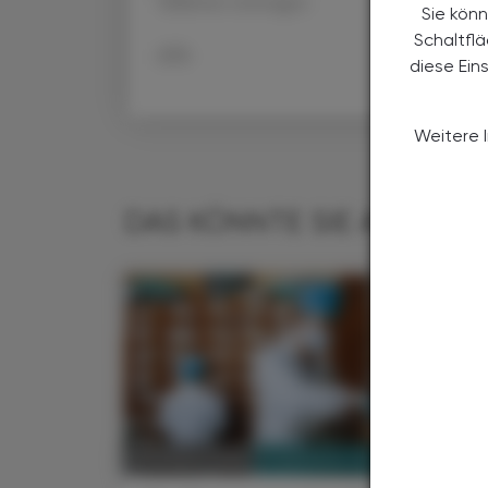
Tabletten entsorgen.
Sie könn
Schaltfl
APA
diese Ein
Weitere 
DAS KÖNNTE SIE AUCH IN
PHARMAZIE, TARA, MEDIZIN
09. August 2026