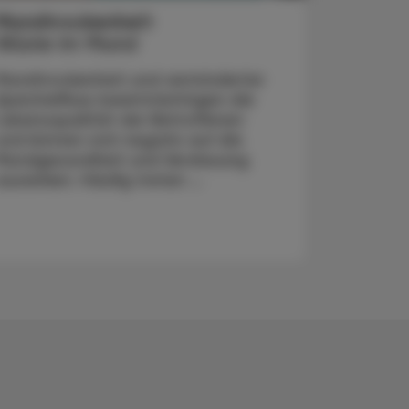
Mundtrockenheit
Wüste im Mund
Mundtrockenheit und verminderter
Speichelfluss beeinträchtigen die
Lebensqualität der Betroffenen
und können sich negativ auf die
Mundgesundheit und Verdauung
auswirken. Häufig treten ...