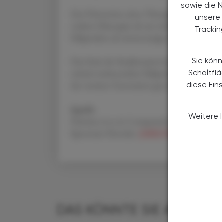
sowie die 
Zur Prävention eines Therapieversagens erwi
unsere 
oralem Olanzapin als am wirksamsten, gefo
Tracki
Paliperidon als einmonatiges LAI.
Das Fazit der Studienautor:innen: Von den
Sie könn
schnitt insbesondere Paliperidon als dreimo
Schaltfl
der zweiten Generation gut ab.
diese Ein
Quelle
Weitere 
Hamina A et al. Comparative Effectiveness 
Spectrum Disorder.
JAMA Netw Open. 202
DAS KÖNNTE SIE AUCH IN