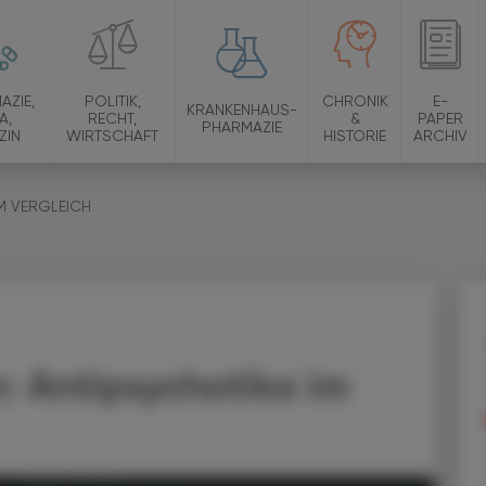
AZIE,
POLITIK,
CHRONIK
E-
KRANKENHAUS-
A,
RECHT,
&
PAPER
PHARMAZIE
ZIN
WIRTSCHAFT
HISTORIE
ARCHIV
M VERGLEICH
n: Antipsychotika im