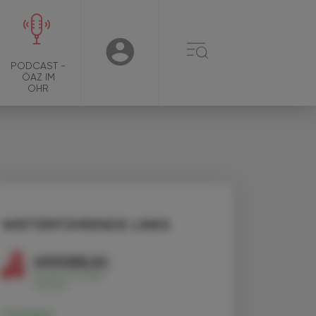
☰
USER
PODCAST -
ÖAZ IM
OHR
WEITERFÜHRENDE LINKS
Clozapin