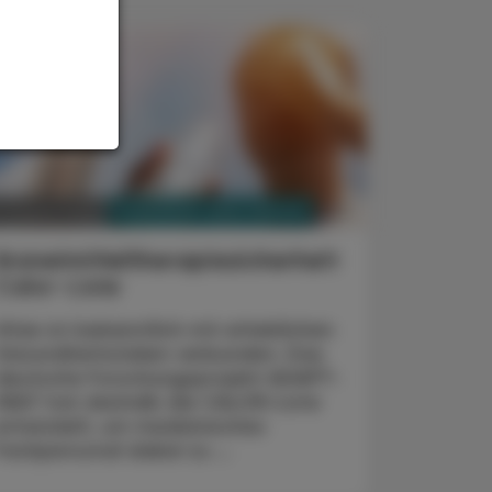
PHARMAZIE, TARA, MEDIZIN
. August 2026
Arzneimitteltherapiesicherheit
Calor-Liste
Hitze ist bekanntlich mit erheblichen
Gesundheitsrisiken verbunden. Das
deutsche Forschungsprojekt ADAPT-
HEAT hat deshalb die CALOR-Liste
entwickelt, um medizinisches
Fachpersonal dabei zu ...