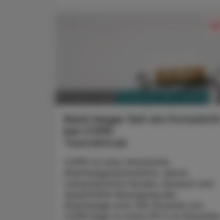
PHARMAZIE, TARA, MEDIZIN
03. August 2026
Nach langer Zeit ein Fortschrit
bei COPD
Tozorakimab
COPD ist eine chronische
Atemwegsobstruktion, deren
Leitsymptome Husten, Auswurf und
dauerhafte Verengung der
Atemwege sind. Die Ursache von
COPD liegt zu etwa 90 % im Rauchen