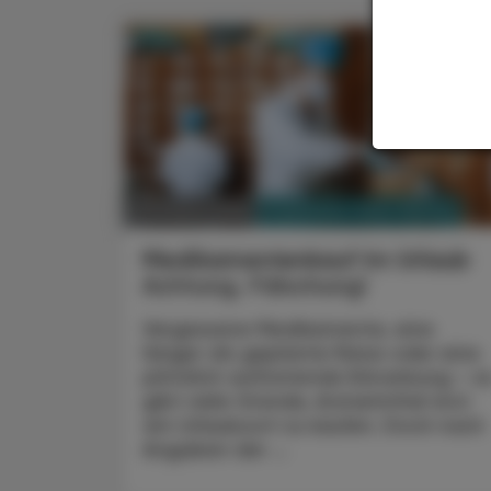
PHARMAZIE, TARA, MEDIZIN
09. August 2026
Medikamentenkauf im Urlaub
Achtung, Fälschung!
Vergessene Medikamente, eine
länger als geplante Reise oder eine
plötzlich auftretende Erkrankung – e
gibt viele Gründe, Arzneimittel erst
am Urlaubsort zu kaufen. Doch nach
Angaben der ...