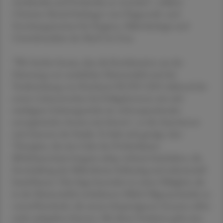
Antibiotika und Probiotika zu verstehen", erklärte
Christine Moissl-Eichinger vom Diagnostik- und
Forschungsinstitut für Hygiene, Mikrobiologie und
Umweltmedizin der Med-Uni Graz.
"Wir fanden heraus, dass die Kombination aus der
Fütterung von natürlicher Muttermilch und der
Verabreichung von B.infantis NCDO 2203 während der
ersten Lebenswochen bei Frühgeborenen mit sehr
niedrigem Geburtsgewicht ein vielversprechender
synergistischer Ansatz sein könnte", so die Autorinnen
und Autoren der Studie. Es habe sich gezeigt, dass
Therapien, die eine Gabe des Probiotikums
Bifidobacterium longum subsp. infantis beinhalten, die
Entwicklung des Mikrobioms frühzeitig und substanziell
beeinflussen. Dies liege besonders in seiner Fähigkeit, die
in der Muttermilch enthaltenen Milch-Oligosaccharide zu
verstoffwechseln, die unsere körpereigenen Enzyme selbst
nicht aufspalten können. Mit dieser Funktion gehe eine