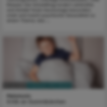
Klassen: Der Schulalltag fordert Lehrkräfte
und Schüler*innen heutzutage besonders
stark und macht psychische Gesundheit zu
einem Thema, das ...
PHARMAZIE, TARA, MEDIZIN
09. Juni 2026
Melatonin
Kritik an Gummibärchen