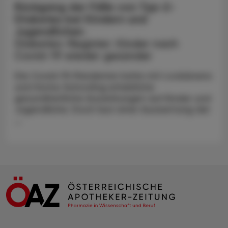
Rückgang der Fälle von Typ-2-
Diabetes bei Kindern und
Jugendlichen
Diabetes-Register: Kinder nach
Covid-19 wieder gesünder
Die Covid-19-Pandemie hatte mit Lockdowns
und Home-Schooling erhebliche
gesundheitliche Auswirkungen auf Kinder und
Jugendliche. Doch laut einer Auswertung der
...