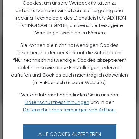
Cookies, um unsere Werbeaktivitäten zu
DAS KÖNNTE SIE AUCH
unterstützen und wir nutzen die Targeting und
INTERESSIEREN
Tracking Technologie des Dienstleisters ADITION
TECHNOLOGIES GMBH, um benutzerbezogene
Werbung ausspielen zu können.
Sie können die nicht notwendigen Cookies
akzeptieren oder per Klick auf die Schaltfläche
“Nur technisch notwendige Cookies akzeptieren”
ablehnen sowie diese Einstellungen jederzeit
aufrufen und Cookies auch nachträglich abwählen
(im Fußbereich unserer Website).
Weitere Informationen finden Sie in unseren
PHARMAZIE, TARA, MEDIZIN
01. August 2026
Datenschutzbestimmungen
und in den
Datenschutzbestimmungen von Adition.
Slush-Ice-Getränke
Eiskalt, knallbunt und ungesund
Zu viel Glycerin in Slushies: Bereits bei 250 ml
ALLE COOKIES AKZEPTIEREN
für Kinder bzw 500 ml für Jugendliche und