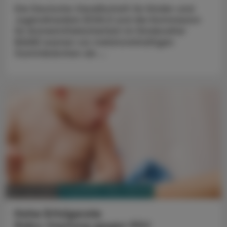
Die Deutsche Gesellschaft für Kinder-und
Jugendmedizin (DGKJ) und die Kommission
für Arzneimittelsicherheit im Kindesalter
(KASK) warnen vor melatoninhaltigen
Gummibärchen als ...
PHARMAZIE, TARA, MEDIZIN
20. Juni 2025
Hohe Erfolgsrate
Baby-Impfung gegen RSV