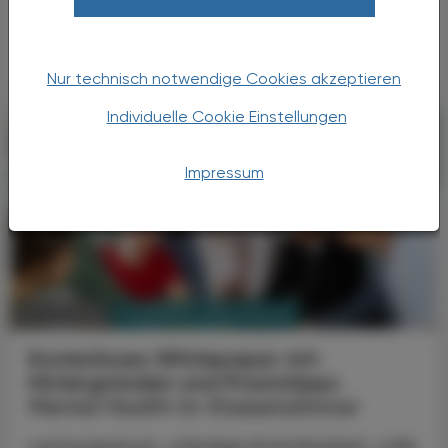
Erwachsene kann die Grenze überschritten
sein.
Nur technisch notwendige Cookies akzeptieren
Individuelle Cookie Einstellungen
Impressum
PHARMAZIE, TARA, MEDIZIN
10. Juni 2026
Kostenloses Whitepaper mit
Hintergründen und Praxistipps
Mental Health im Klassenzimmer
Leistungsdruck, ständige Erreichbarkeit, volle