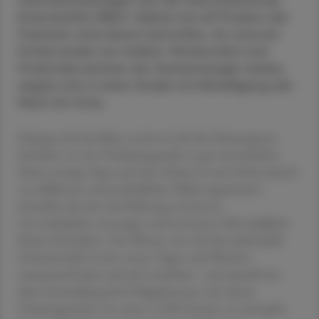
Darmerkrankungen wie die nekrotisierende
Enterokolitis (NEC). Sieben bis elf Prozent der
Frühchen sind davon betroffen, für rund ein
Drittel endet sie tödlich. Muttermilch und
Probiotika können als Gamechanger wirken,
zeigte sich in einer Studie mit Beteiligung der
Med-Uni Graz.
Solange sich das Baby noch im Leib der Schwangeren
befindet, ist sein Verdauungstrakt so gut wie keimfrei.
Schon wenige Tage nach der Geburt ist sein Darm jedoch
von Billionen unterschiedlicher Mikroorganismen
besiedelt, die dort die Nahrung verwerten,
Unverdauliches entsorgen und im besten Fall schädliche
Keime fernhalten. Das Wissen, wie sich die mikrobielle
Gemeinschaft in den ersten Tagen und Wochen
zusammenfindet und sich verändert - und speziell wie
diese Entwicklung bei Frühgeborenen mit einem
Geburtsgewicht von unter 1.500 Gramm vor sich geht,