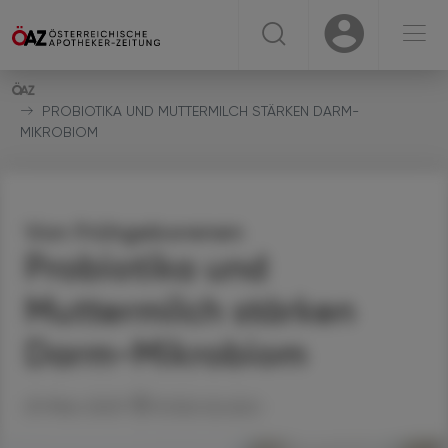
☰
USER
USER
PROBIOTIKA UND MUTTERMILCH STÄRKEN DARM-
MIKROBIOM
Von Frühgeborenen
Probiotika und
Muttermilch stärken
Darm-Mikrobiom
29. März 2023
Artikel drucken