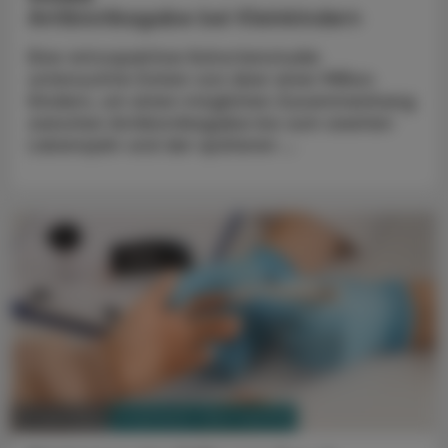
Antibiotikagabe bei Kleinkindern
Eine retrospektive Kohortenstudie
untersuchte Daten von über einer Million
Kindern, um einen möglichen Zusammenhang
zwischen Antibiotikagabe bis zum zweiten
Lebensjahr und der späteren ...
PHARMAZIE, TARA, MEDIZIN
11. Juni 2025