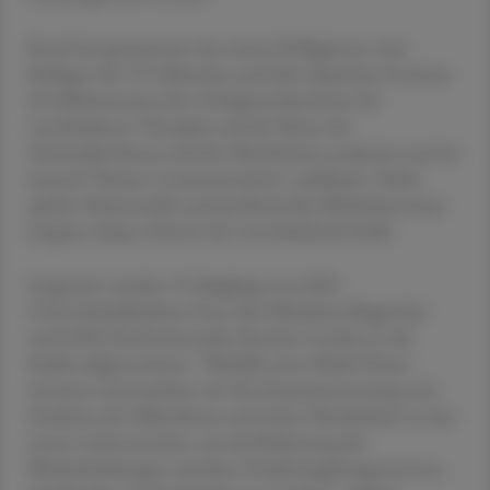
Resch hat gemeinsam mit seinen Kolleginnen und
Kollegen der TU München und dem Quadram Institute
(Großbritannien) den Erfolgsmechanismus der
verschiedenen Therapien auf der Ebene des
Darmmikrobioms und des Metaboloms analysiert und im
Journal "Nature Communications" publiziert. Dabei
spielen Muttermilch und probiotisches Bifidobacterium
longum subsp. infantis eine entscheidende Rolle.
Insgesamt wurden 55 Säuglinge am LKH-
Universitätsklinikum Graz, dem Klinikum Klagenfurt
und LKH Hochsteiermark, Standort Leoben in die
Studie aufgenommen. "Mithilfe eines Multi-Omics-
Ansatzes untersuchten wir die Zusammensetzung und
Funktion des Mikrobioms und seiner Metaboliten in den
ersten Lebenswochen, um die Bedeutung der
Wechselwirkungen zwischen Ernährungskomponenten,