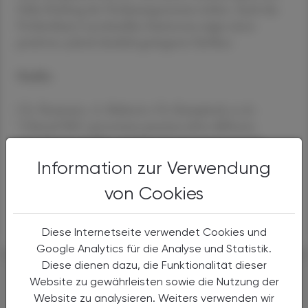
frühe Reifung des Verdauungssystems einher. Auch das
Probiotikum Lactobacillus rhamnosus zeigte einen
positiven, jedoch deutlich geringeren Einfluss.
Studie:
Ch. Neumann. A. Mahnert, Ch. Kumpitsch, et al.:
"Clinical NEC prevention practices drive different
microbiome profiles and functional responses in the
preterm intestine",
Information zur Verwendung
https://www.nature.com/articles/s41467-023-36825-1
von Cookies
APA
Diese Internetseite verwendet Cookies und
Google Analytics für die Analyse und Statistik.
#KINDERGESUNDHEIT
Diese dienen dazu, die Funktionalität dieser
Website zu gewährleisten sowie die Nutzung der
Website zu analysieren. Weiters verwenden wir