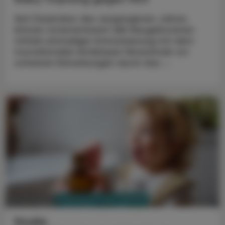
Seit Dezember des vergangenen Jahres
können österreichweit alle Neugeborenen
mittels einmaliger Immunisierung mit dem
monoklonalen Antikörper Nirsevimab vor
schweren Erkrankungen durch das ...
PHARMAZIE, TARA, MEDIZIN
19. Juni 2025
Studie