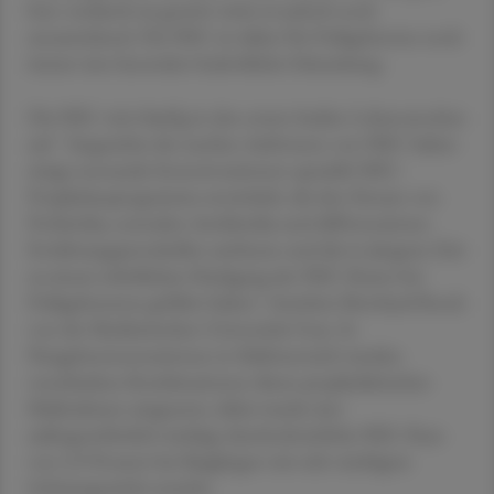
bzw. wodurch sie gestört wird, ist jedoch noch
unzureichend. Die NEC ist daher für Frühgeborene noch
immer eine besonders bedrohliche Erkrankung.
Die NEC tritt häufig in den ersten beiden Lebenswochen
auf. "Angesichts des raschen Auftretens von NEC haben
einige neonatale Intensivstationen spezielle NEC-
Prophylaxeprogramme entwickelt, die den Einsatz von
Probiotika, enteralen Antibiotika und differenzierten
Ernährungsprotokollen umfassen und die in jüngster Zeit
zu einem erheblichen Rückgang der NEC-Raten bei
Frühgeborenen geführt haben", berichtet Bernhard Resch
von der Medizinischen Universität Graz. In
Neugeborenenstationen in Südösterreich wurden
verschiedene Kombinationen dieser prophylaktischen
Maßnahmen umgesetzt, dabei wurde eine
außergewöhnlich niedrige durchschnittliche NEC-Rate
von 2,9 Prozent bei Säuglingen mit sehr niedrigem
Geburtsgewicht erreicht.