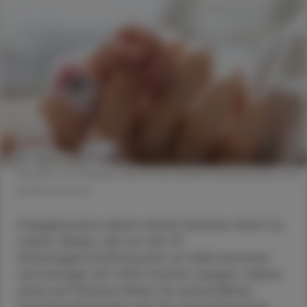
Die NEC tritt häufig in den ersten beiden Lebenswochen auf.
© Shutterstock
Frühgeborene haben keinen leichten Start ins
Leben. Babys, die vor der 37.
Schwangerschaftswoche zur Welt kommen
und weniger als 1.500 Gramm wiegen, haben
etwa ein höheres Risiko für entzündliche