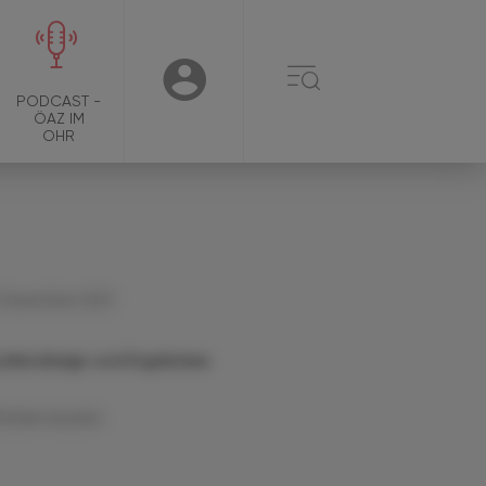
☰
USER
PODCAST -
ÖAZ IM
OHR
 Dezember 2021
udiendesign und Ergebnisse
Artikel drucken