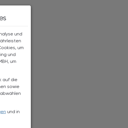
es
Analyse und
ährleisten
Cookies, um
ting und
MBH, um
k auf die
nen sowie
h abwählen
gen
und in