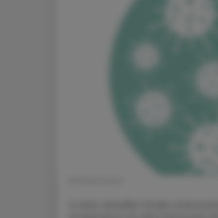
© Shutterstock
In einer aktuellen Studie untersucht
Kooperation mit dem Deutschen Zen