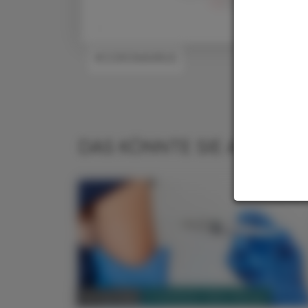
en
der Österreichische 
#CORONAVIRUS
DAS KÖNNTE SIE AUCH IN
PHARMAZIE, TARA, MEDIZIN
16. Juli 2026