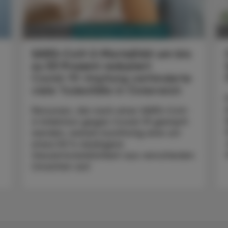
PHARMAZIE, TARA, MEDIZIN
09. Mai 2025
06
SARS-CoV-2-Mortalität um bis
zu 53 Prozent reduziert
Covid-19-Impfung verhinderte
viele Todesfälle in Österreich
Personen, die nach einer SARS-CoV-
2-Infektion gegen Covid-19 geimpft
werden, weisen kurzfristig eine um
etwa 50 % niedrigere
Gesamtsterblichkeit aus verschieden
Ursachen auf.