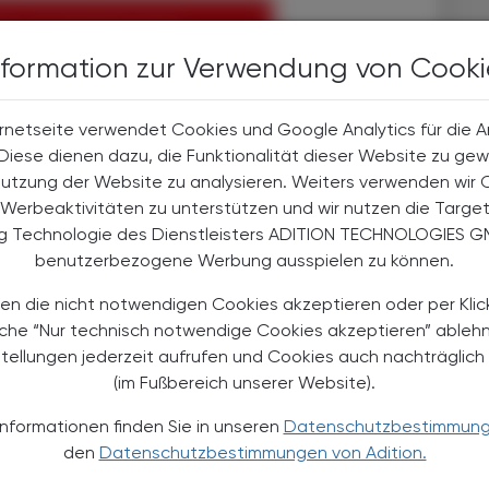
EN, UM WEITERZULESEN
nformation zur Verwendung von Cooki
rnetseite verwendet Cookies und Google Analytics für die 
halte
. Diese dienen dazu, die Funktionalität dieser Website zu gew
t-Abonnent:innen
Nutzung der Website zu analysieren. Weiters verwenden wir 
 aktuellen Couponing-Aktionen
Werbeaktivitäten zu unterstützen und wir nutzen die Targe
ng Technologie des Dienstleisters ADITION TECHNOLOGIES G
 Apotheker-Zeitung informiert
benutzerbezogene Werbung ausspielen zu können.
men aus Pharmazie,
its- und Standespolitik.
en die nicht notwendigen Cookies akzeptieren oder per Klic
äche “Nur technisch notwendige Cookies akzeptieren” ableh
NEMENT BESTELLEN
stellungen jederzeit aufrufen und Cookies auch nachträglic
(im Fußbereich unserer Website).
. UST. zzgl. Versandkosten) für
gabe und Online
Informationen finden Sie in unseren
Datenschutzbestimmun
den
Datenschutzbestimmungen von Adition.
htline
und
Versand- und Zahlungsbedingung