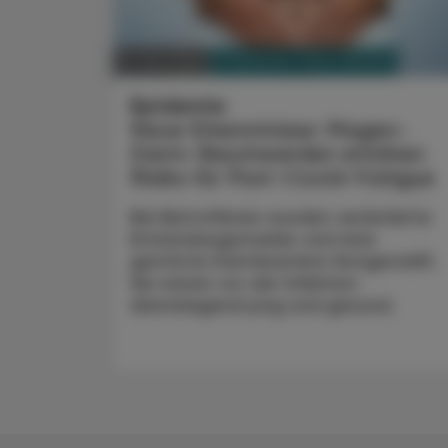
PHARMAZIE, TARA, MEDIZIN
21. Mai 2025
Epidemie
Neue Erkenntnisse: Magen-
Darm-Beschwerden erhöhen
Risiko für Post-Covid-Fatigue
Bei Betroffenen wurden veränderte
Entzündungsmarker und eine
gestörte Darmbarriere festgestellt.
Sie waren vor der Infektion
überwiegend jung und gesund.