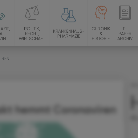
AZIE,
POLITIK,
CHRONIK
E-
KRANKENHAUS-
A,
RECHT,
&
PAPER
PHARMAZIE
ZIN
WIRTSCHAFT
HISTORIE
ARCHIV
IREN
06.
St
akt hemmt Coronaviren