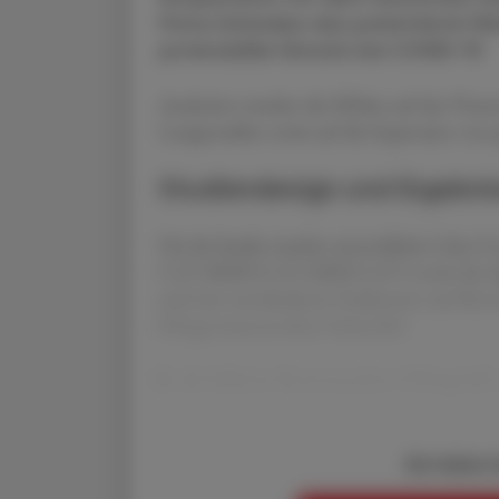
Firma Schwabe das patentierte Pel
potenziellen Einsatz bei COVID-19.
Analysiert wurden die Effekte auf das Viru
Lungenzellen sowie auf die Expression von
Studiendesign und Ergebni
Für die Studie wurden menschliche Calu-3-
CoV, MERS-CoV, SARS-CoV-2 sowie der alp
und mit verschiedenen Fraktionen und Kon
Pelargoniumextraktes behandelt.
In der höheren Konzentration (100 µg/ml) z
Sie haben 