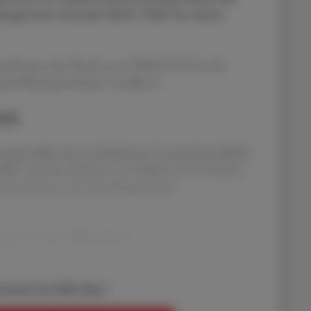
argonium-Extrakt EPs® 7630 für einen
swachstum, den Eintritt von SARS-CoV-2 in die
 proinflammatorischen Cytokinen.
sse
Lungenzellen mit verschiedenen Coronaviren (SARS-
ha- und beta-Variante von SARS-CoV-2) infiziert
zentrationen (10 und 100 µg/ml) des
eigt sich nach 48 Stunden e
bereits ein ÖAZ-Abo?