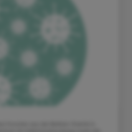
en Forscher aus der Berliner Charité in
trum für Infektionsforschung sowie der