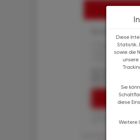
HIER ANMELD
I
Ihre Online-Vorteile:
Diese Inte
✔ exklusive Online-In
Statistik
✔ gratis für alle Prin
sowie die 
✔ Überblick über die
unsere 
Tracki
Die Österreichische
über spannende The
Wirtschaft, Gesundhe
Sie könn
Schaltfl
ÖAZ-ABON
diese Ein
1 Jahr um € 179,– (exkl
Ihre ÖAZ als Printaus
Weitere 
Es gelten die
AGB
,
Datenschutzric