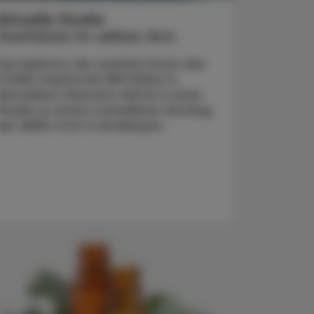
Aktuelle Studie
Zweitdosis im selben Arm
Die Injektion der zweiten Dosis des
COVID-Impfstoffs BNT162b2 in
denselben Oberarm führte in einer
Studie zu einem schnelleren Anstieg
der SARS-CoV-2-Antikörper.