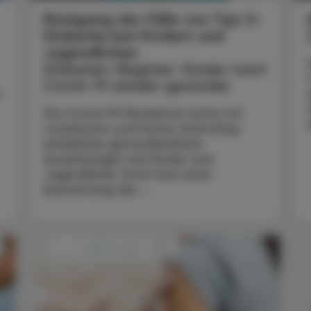
Rückgang der Fälle von Typ-2-
Diabetes bei Kindern und
Jugendlichen
Diabetes-Register: Kinder nach
Covid-19 wieder gesünder
t
Die Covid-19-Pandemie hatte mit
Lockdowns und Home-Schooling
erhebliche gesundheitliche
Auswirkungen auf Kinder und
Jugendliche. Doch laut einer
Auswertung der ...