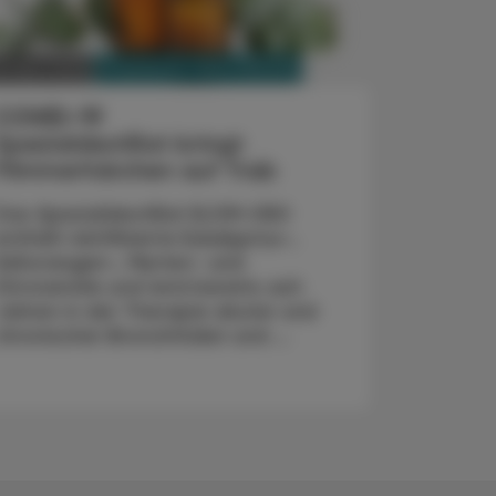
PHARMAZIE, TARA, MEDIZIN
. März 2025
COVID-19
Spezialdestillat bringt
Flimmerhärchen auf Trab
Das Spezialdestillat ELOM-080
enthält rektifizierte Eukalyptus-,
Süßorangen-, Myrten- und
Zitronenöle und wird bereits seit
Jahren in der Therapie akuter und
chronischer Bronchitiden und ...