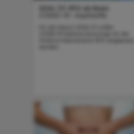
2026/27: XFG als Basis
COVID-19- Impfstoffe
Für die Saison 2026/27 sollen
COVID‑19‑Vakzine bevorzugt an die
Omikron‑Subvariante XFG angepass
werden.