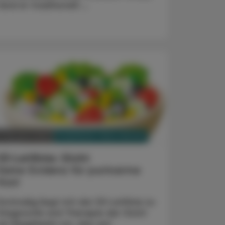
fand er traditionell ...
PHARMAZIE, TARA, MEDIZIN
3. Oktober 2024
S3-Leitlinie: Gicht
Keine Evidenz für purinarme
Kost
Erstmalig liegt mit der S3-Leitlinie zu
Diagnostik und Therapie der Gicht
ein Regelwerk vor, das auf