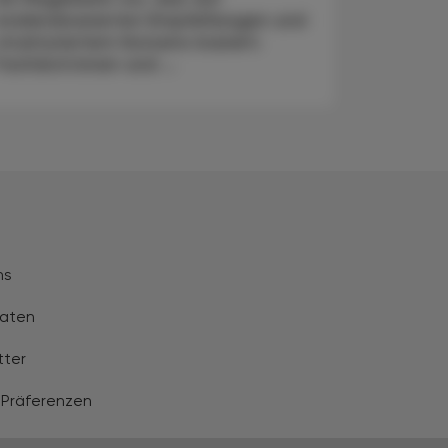
evidenzbasierten Empfehlungen und
strukturiertem Konsens basiert.
Fachärzt:innen und ...
ns
aten
tter
 Präferenzen