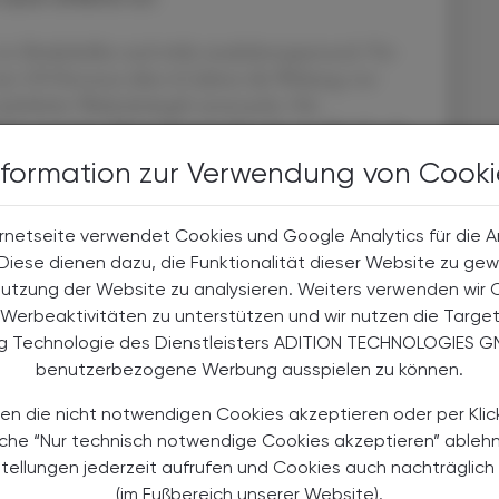
n Muskelzellen und wirkt muskelentspannend. Vor
mit 199 Personen über 65 Jahren die Wirkung von
nächtlicher Wadenkrämpfe untersucht. Die
ich entweder 180 µg Vitamin K2 oder ein Placebo. In
der Krampfepisoden signifikant auf durchschnittlich
nformation zur Verwendung von Cooki
63 unter Placebo). Auch Dauer und Intensität
t stärker ab als in der Placebogruppe.
rnetseite verwendet Cookies und Google Analytics für die 
. Diese dienen dazu, die Funktionalität dieser Website zu gew
Nutzung der Website zu analysieren. Weiters verwenden wir 
:10.1001/jamainternmed.2024.5726
Werbeaktivitäten zu unterstützen und wir nutzen die Targe
ng Technologie des Dienstleisters ADITION TECHNOLOGIES G
benutzerbezogene Werbung ausspielen zu können.
en die nicht notwendigen Cookies akzeptieren oder per Klic
äche “Nur technisch notwendige Cookies akzeptieren” ableh
stellungen jederzeit aufrufen und Cookies auch nachträglic
(im Fußbereich unserer Website).