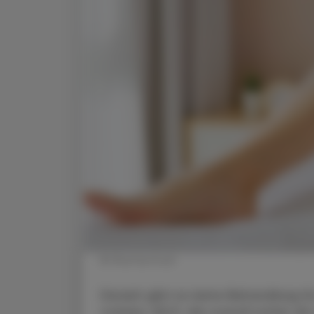
© Shutterstock
Derzeit gibt es keine Behandlung f
cramps, NLC), die sowohl sicher als 