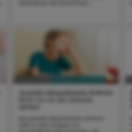
resümierten die Autor:innen ...
s
PHARMAZIE, TARA, MEDIZIN
19. Oktober 2024
1
Juvenile idiopathische Arthritis
Nicht nur an die Gelenke
denken
Die juvenile idiopathische Arthritis
(JIA) ist eine Gruppe von
entzündlichen Erkrankungen, die