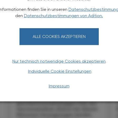
TERESSIEREN
Informationen finden Sie in unseren
Datenschutzbestimmun
den
Datenschutzbestimmungen von Adition.
ALLE COOKIES AKZEPTIEREN
Nur technisch notwendige Cookies akzeptieren
PHARMAZIE, TARA, MEDIZIN
22. Dezember 2024
1
Individuelle Cookie Einstellungen
Balance im Alter
Flamingo-Test
Impressum
Die Dauer des Einbeinstandes kann
als verlässliches und
geschlechtsunabhängiges Maß des
neuromuskulären Alterns bei älteren
Menschen herangezogen werden,