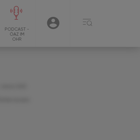
☰
USER
PODCAST -
ÖAZ IM
OHR
 Jänner 2025
Artikel drucken