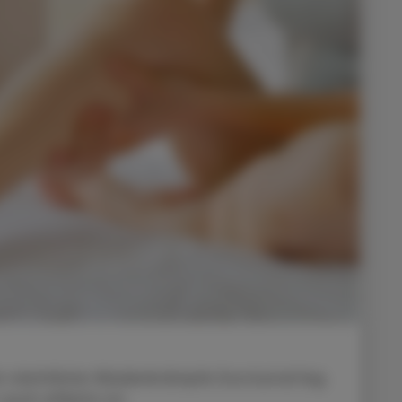
ür nächtliche Wadenkrämpfe (nocturnal leg
auch effektiv ist.