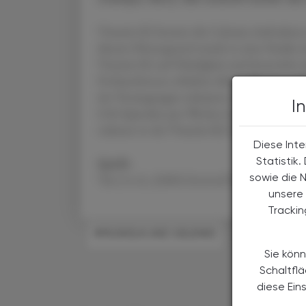
Vitamin K2 hemmt die Calcium-Aufnahme i
diesem Hintergrund wurde in einer Studie 
Vitamin K2 auf Häufigkeit und Intensität 
Proband:innen erhielten über 8 Wochen tägl
der Verumgruppe reduzierte sich die Anzahl 
I
0,96 Episoden pro Woche (verglichen mit 3,
nahmen in der Vitamin-K2-Gruppe signifikan
Diese Inte
Statistik
Quelle
sowie die 
Tan J et al., JAMA Internal Med., 2024,
doi
unsere 
Tracki
#MUSKELN UND GELENKE
Sie könn
Schaltfl
diese Ein