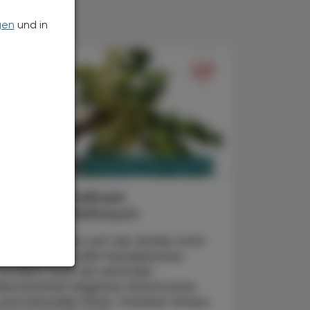
gen
und in
PHARMAZIE, TARA, MEDIZIN
6. Dezember 2024
Olibanum indicum
Indischer Weihrauch
Weihrauch war seit der Antike nicht
nur eine wertvolle Handelsware,
sondern auch ein zentraler
Bestandteil religiöser Zeremonien
und kultureller Riten. Darüber hinaus