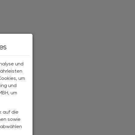
es
Analyse und
ährleisten
Cookies, um
ting und
MBH, um
k auf die
nen sowie
h abwählen