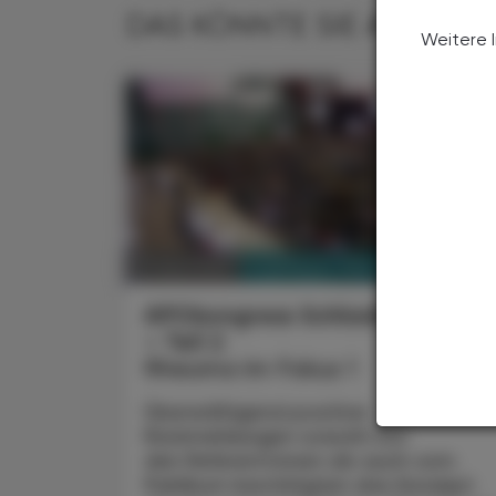
DAS KÖNNTE SIE AUCH IN
Weitere 
PHARMAZIE, TARA, MEDIZIN
07. April 2025
APOkongress Schladming 2025
– Teil 2
Rheuma im Fokus 1
Überwältigend positive
Rückmeldungen sowohl von
den Referent:innen als auch vom
Publikum bestätigten das Konzept