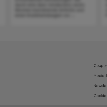
durch eine über mindestens sechs
Wochen bestehende Arthritis und
einen Krankheitsbeginn vor ...
Coupo
Mediad
Newsle
Cookie