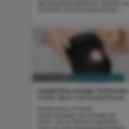
des Kongresspräsidiums, Themen au
ärztlicher und pharmazeutischer ...
PHARMAZIE, TARA, MEDIZIN
29. Oktober 2024
Langfristig weniger Schmerzen
Früher Sport bei Kniearthrose
Patient:innen mit einer
Symptomdauer von weniger als
einem Jahr profitieren signifikant
mehr von einer Bewegungstherapie