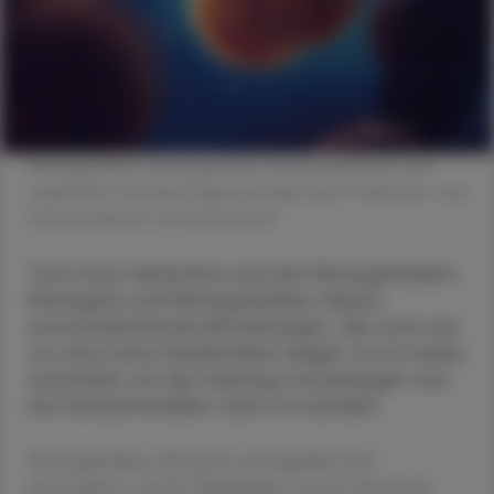
Meningokokken sind gegenüber Umwelteinflüssen sehr
empfindlich. Die Übertragung erfolgt durch Tröpfchen- und
Schmierinfektion. © Shutterstock
Trotz ihrer Seltenheit sind die Meningokokken-
Meningitis und Meningokokken-Sepsis
ernstzunehmende Erkrankungen, die nach wie
vor eine hohe Sterblichkeit zeigen. Es ist daher
essenziell, mit der Impfung vorzubeugen und
bei Verdachtsfällen rasch zu handeln.
Meningokokken (Neisseria meningitidis) sind
gramnegative, aerobe Diplokokken aus der Familie der