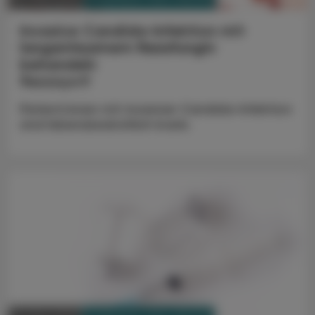
24. März 2025
Invasive Candida-Infektion mit
langwirksamem Rezafungin
behandeln
Rezzayo®
Patient:innen mit invasiver Candida-Infektion
sind lebensbedrohlich krank.