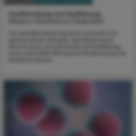
PHARMAZIE, TARA, MEDIZIN
10. März 2025
Impfberatung und Aufklärung
Masern-Situation in Österreich
Die aktuelle Masernsituation erfordert ein
gemeinsames Handeln. Apotheker:innen
können durch ihre Beratung und Aufklärung
einen wertvollen Beitrag zur Eindämmung der
Krankheit leisten.