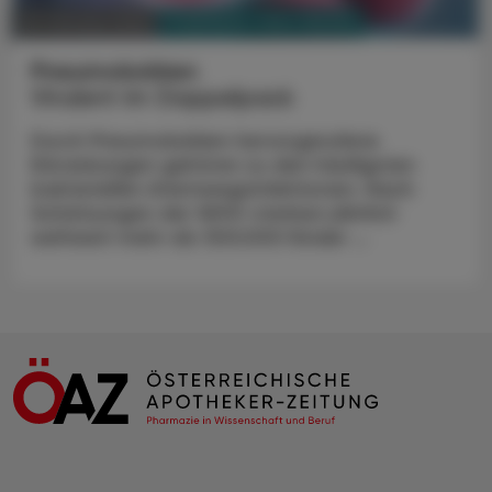
PHARMAZIE, TARA, MEDIZIN
24. Oktober 2024
Pneumokokken
Virulent im Doppelpack
Durch Pneumokokken hervorgerufene
Erkrankungen gehören zu den häufigsten
bakteriellen Atemwegsinfektionen. Nach
Schätzungen der WHO sterben jährlich
weltweit mehr als 300.000 Kinder ...