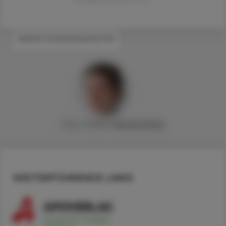
#INFEKTIONSKRANKHEITEN
MAG. PHARM.
Verena
Kimla
WEITERFÜHRENDE LINKS