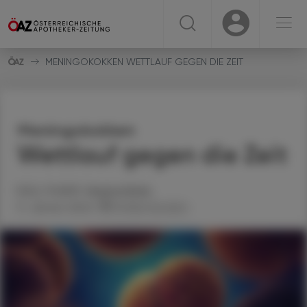
☰
USER
USER
MENINGOKOKKEN WETTLAUF GEGEN DIE ZEIT
Meningokokken
Wettlauf gegen die Zeit
MAG. PHARM.
Verena
Kimla
11. Jänner 2024
Artikel drucken