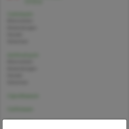
Cefotaxim
Alternativen
Anwendungen
Handel
Sicherheit
Azithromycin
Alternativen
Anwendungen
Handel
Sicherheit
Ciprofloxacin
Ceftriaxon
Rifampicin