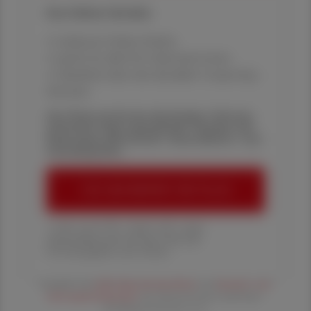
Ihre Online-Vorteile:
✔ exklusive Online-Inhalte
✔ gratis für alle Print-Abonnent:innen
✔ Überblick über die aktuellen Couponing-
Aktionen
Die Österreichische Apotheker-Zeitung
informiert über spannende Themen aus
Pharmazie, Wirtschaft, Gesundheits- und
Standespolitik.
ÖAZ-ABONNEMENT BESTELLEN
1 Jahr um € 179,– (exkl. UST. zzgl.
Versandkosten) für Ihre ÖAZ als
Printausgabe und Online
Es gelten die
AGB
,
Datenschutzrichtline
und
Versand- und
Zahlungsbedingungen
der Österreichische Apotheker-
Verlagsgesellschaft m.b.H.