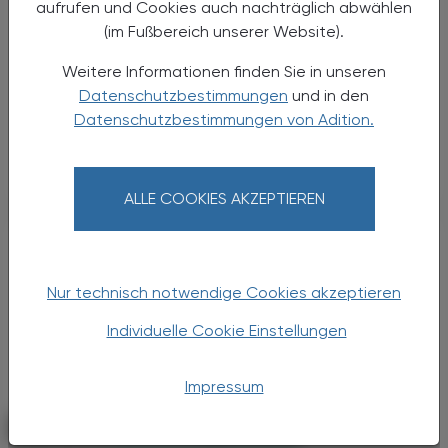
Eine wachsende Bedrohung im
aufrufen und Cookies auch nachträglich abwählen
Zeichen des Klimawandels
(im Fußbereich unserer Website).
In den letzten Jahren nahmen
Weitere Informationen finden Sie in unseren
vektorübertragene Infektionskrankheiten
Datenschutzbestimmungen
und in den
weltweit zu – ein Trend, der eng mit dem
Datenschutzbestimmungen von Adition.
Klimawandel verknüpft ist. Steigende
Temperaturen, veränderte ...
ALLE COOKIES AKZEPTIEREN
Nur technisch notwendige Cookies akzeptieren
Individuelle Cookie Einstellungen
Impressum
PHARMAZIE, TARA, MEDIZIN
07. Juni 2025