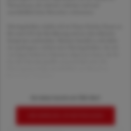
Neisseriaceae, die weltweit verbreitet sind und
ausschließlich beim Menschen vorkommen.
Meningokokken siedeln sich im Nasen-Rachen-Raum an.
Bei rund 10 % der Bevölkerung sind sie ohne klinische
Symptome nachweisbar. Meistens handelt es sich dabei
um apathogene, nichtinvasive Meningokokken, die sich
von hypervirulenten Stämmen abgrenzen lassen, die für
fast alle Erkrankungsfälle verantwortlich sind. Die
Übertragung erfolgt ausschließlich von Mensch zu
Mensch per Tröpfchen-
Sie haben bereits ein ÖAZ-Abo?
HIER ANMELDEN, UM WEITERZULESEN