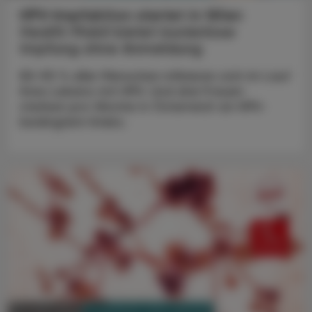
HPV-Impfaktion startet in Wien
Health Mobil bietet kostenlose
Impfung ohne Anmeldung
85-90 % aller Menschen infizieren sich im Lauf
ihres Lebens mit HPV. Und drei Frauen
sterben pro Woche in Österreich an HPV-
bedingtem Krebs.
PHARMAZIE, TARA, MEDIZIN