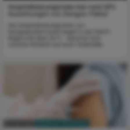
Hospitalisierungsraten bei rund 20%
Auswirkungen von Dengue-Fieber
Die Hospitalisierungsraten von
Denguepatient:innen liegen in der DACH-
Region bei über 20 % – darunter sind
schwere Verläufe und auch Todesfälle.
PHARMAZIE, TARA, MEDIZIN
28. März 2025