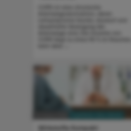
COPD ist eine chronische
Atemwegsobstruktion, deren
Leitsymptome Husten, Auswurf und
dauerhafte Verengung der
Atemwege sind. Die Ursache von
COPD liegt zu etwa 90 % im Rauchen
kann aber ...
PHARMAZIE, TARA, MEDIZIN
03. August 2026
Wirkstoffe Kompakt