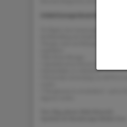
Kienreich dringend ab, da bei der Mehrheit 
Infektionsprävention
Vor Beginn einer immunsuppresiven Therapie 
die Behandlung eine Reaktivierung auslösen 
Therapie, meist mit Rifampicin für vier Mon
empfehlen).
TAke-Home-Messages
• Apotheker:innen können durch frühzeitige 
Gelenkschäden zu verhindern.
• Die korrekte Anwendung von MTX (1 x wöc
werden.
• Therapietreue ist entscheidend – auch in 
abgesetzt werden.
Text: Mag. pharm. Heike Kienreich
Apotheke der Barmherzigen Brüder Graz