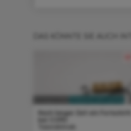
DAS KÖNNTE SIE AUCH IN
PHARMAZIE, TARA, MEDIZIN
03. August 2026
Nach langer Zeit ein Fortschrit
bei COPD
Tozorakimab