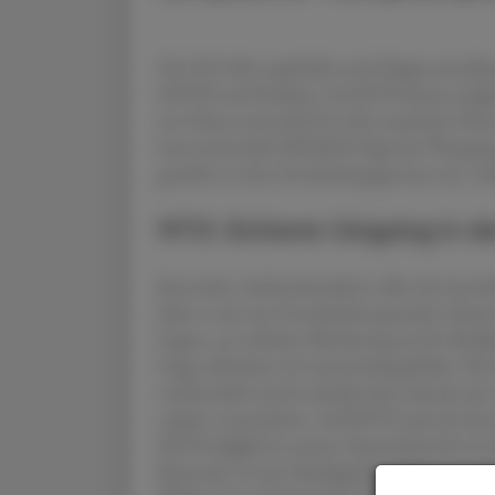
Die EULAR empfiehlt nach Diagnosestellun
(MTX) und Folsäure. Da MTX kaum analgetisc
ein Glucocorticoid (GC) für maximal 6 Mon
konventionelle DMARD folgt der Übergang z
gezielter in den Entzündungsprozess ein, wir
MTX: Sicherer Umgang in de
Besondere Aufmerksamkeit sollte der kor
habe es mir zur Gewohnheit gemacht, Patien
fragen, an welchem Wochentag sie ihr Medik
Frage offenbart oft Anwendungsfehler. Die
wöchentlich und ist idealerweise abends mit 
zudem verunsichert, weil MTX auch als Zyto
MTX lediglich in einem Tausendstel der in d
Kienreich. In der Niedrigdosis wirkt es en