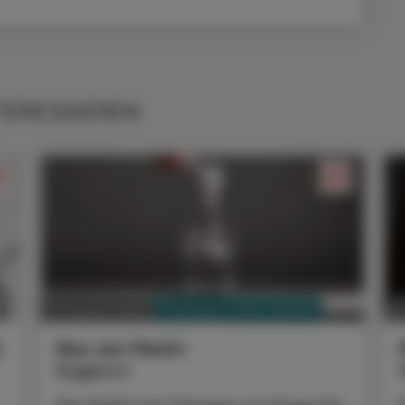
TERESSIEREN
PHARMAZIE, TARA, MEDIZIN
03. August 2026
0
t
Neu am Markt
Kygevvi