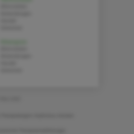
Alternativen
Anwendungen
Handel
Sicherheit
Rifampicin
Alternativen
Anwendungen
Handel
Sicherheit
 März 2025
 Therapiebeginn: Impfstatus checken
ropäische Therapieempfehlungen