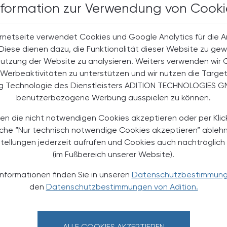
e.
nformation zur Verwendung von Cooki
Fertigspritzen
rnetseite verwendet Cookies und Google Analytics für die 
. Diese dienen dazu, die Funktionalität dieser Website zu gew
Anwendungsprobleme auf. Kienreich wünscht sich
Nutzung der Website zu analysieren. Weiters verwenden wir 
rte Einweisung in die korrekte
Werbeaktivitäten zu unterstützen und wir nutzen die Targe
che Grundlagen als auch finanzielle Honorierung
ng Technologie des Dienstleisters ADITION TECHNOLOGIES G
en sehr umfassendes Infomaterial für Patient:innen
benutzerbezogene Werbung ausspielen zu können.
en die nicht notwendigen Cookies akzeptieren oder per Klic
äche “Nur technisch notwendige Cookies akzeptieren” ableh
stellungen jederzeit aufrufen und Cookies auch nachträglic
(im Fußbereich unserer Website).
Bringt das überhaupt etwas? Ich bekomm schon wieder
Informationen finden Sie in unseren
Datenschutzbestimmun
ne so: „Die Erkrankung ist heimtückisch und sucht
den
Datenschutzbestimmungen von Adition.
apie spricht bei jedem an, aber wir haben heute viele
norm wichtig, um den Patient:innen Mut zu machen
selbsttätigen Absetzen einer Medikation riet
ALLE COOKIES AKZEPTIEREN