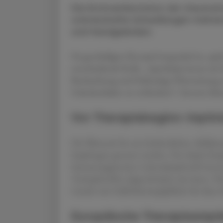
Die Erstmanifestation der rheumatoi
schmerzhafte Schwellungen mehrere
und Handgelenken.
Da geschädigter Knorpel irreparabel ist, spie
entscheidende Rolle. „Apotheker:innen als 
Beobachtung und frühzeitige Überweisung z
Gelenkschäden zu verhindern“, betonte Kien
Vor Therapiebeginn: Impfs
Die Wartezeit bis zur fachärztlichen Abklär
Impfungen genutzt werden. Der ideale Zeit
Immunsuppression Lebendimpfstoffe kontrai
Totimpfstoffen abgeschwächt sein kann. Die
Länder mit Gelbfieberimpfpflicht für diese 
Europäische Therapieempf