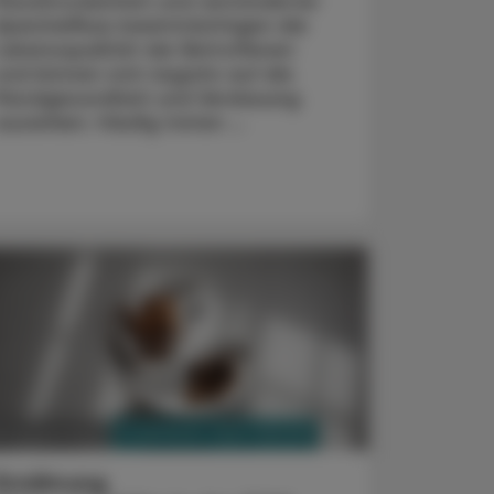
Mundtrockenheit und verminderter
Speichelfluss beeinträchtigen die
Lebensqualität der Betroffenen
und können sich negativ auf die
Mundgesundheit und Verdauung
auswirken. Häufig treten ...
PHARMAZIE, TARA, MEDIZIN
3. August 2026
Ernährung