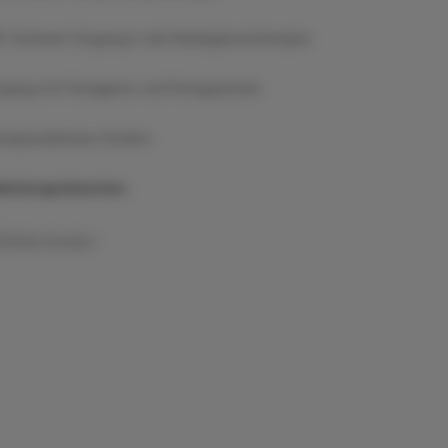
: Sicherer Umgang in der Niedrigdosistherapie
ang mit Fertigpens und Fertigspritzen
erapieadhärenz fördern
fektionsprävention
Artikel drucken