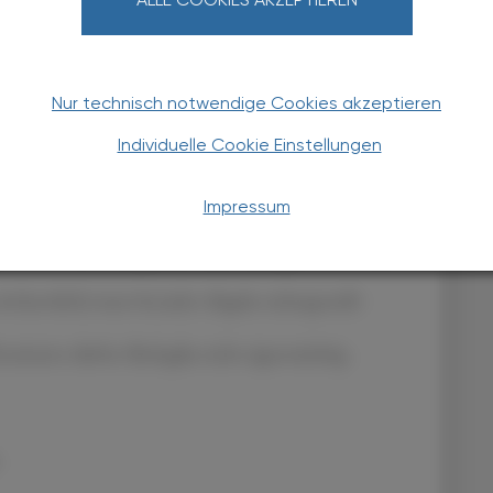
nach dem Absetzen ein Schub auftrete.
Nur technisch notwendige Cookies akzeptieren
ist ein Test auf latente Tuberkulose obligatorisch, da
kann. Bei positivem Befund ist eine präventive
Individuelle Cookie Einstellungen
ate, erforderlich (Medikationsanalyse dringend zu
Impressum
Intervention maßgeblich dazu beitragen, irreversible
hentlich) muss bei jeder Abgabe sichergestellt
Remission dürfen Biologika nicht eigenmächtig