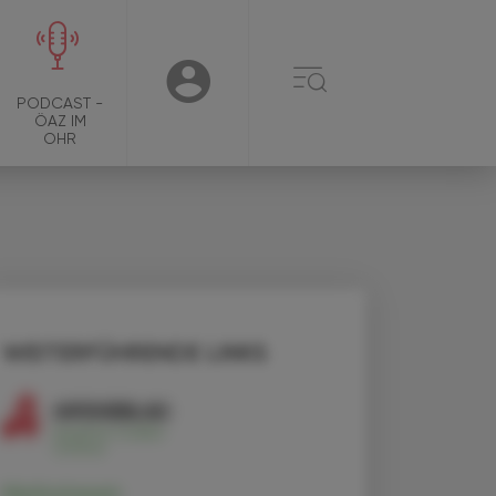
☰
USER
PODCAST -
ÖAZ IM
OHR
WEITERFÜHRENDE LINKS
Methotrexat