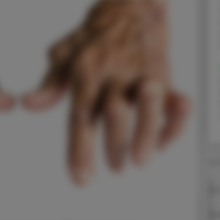
24.
Vor
Eu