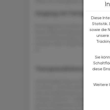
Effekte der onkologischen Hochdosistherapi
I
Umgang mit Fertigpens und 
Diese Inte
Statistik
Bei Fertigspritzen und Pens treten häufig 
sowie die 
bessere Rahmenbedingungen für eine erweite
unsere 
Arzneimittelanwendung, was sowohl rechtli
Tracki
erfordern würde. Einige Pharma-Firmen biet
an.
Sie könn
Schaltfl
Therapieadhärenz fördern
diese Ein
Auf die häufige Frage von Patient:innen: „
Weitere 
was Neues“, antwortet die Pharmazeutin ger
sich neue Schlupfwinkel aus. Nicht jede Ther
wirksame Optionen.“ Aufklärung sei hier e
und die Therapietreue zu fördern. Auch vom 