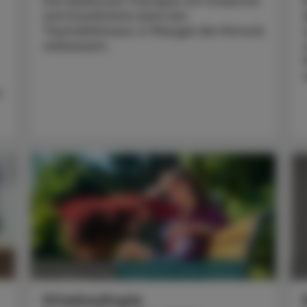
Die Nukleosid-Therapie mit Doxecitin
und Doxribtimin kann bei
Thymidinkinase-2-Mangel die Motorik
verbessern.
,
PHARMAZIE, TARA, MEDIZIN
03. August 2026
0
Hitzebedingte