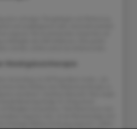
g einen sofortigen Therapiebeginn mit Methotrexat
h und antiphlogistisch wirkt, wird initial zusätzlich
ate eingesetzt. Bei unzureichendem Ansprechen auf
u Biologika oder JAK-Inhibitoren. Diese greifen
ken schneller, erhöhen jedoch das Infektionsrisiko.
r Niedrigdosistherapie
rekten Anwendung von MTX gewidmet werden. „Ich
t:innen beim Einlösen eines Methotrexat-Rezepts zu
ament einnehmen“, berichtete Kienreich. Diese simple
 Standarddosierung beträgt 10–20 mg einmal
viel Flüssigkeit einzunehmen. Viele Patient:innen sind
statikum eingesetzt wird. „In der Rheumatologie wird
er Onkologie üblichen Dosierung eingesetzt“, erklärte
tzündungshemmend und hat nicht die zytotoxischen