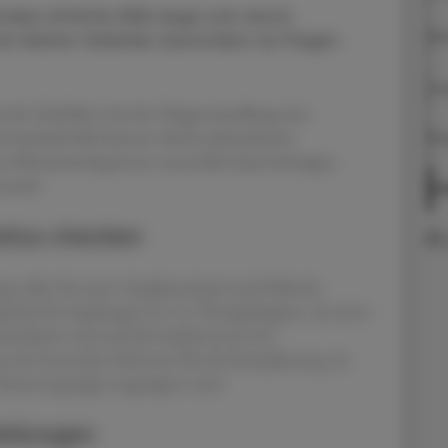
den Arthritis (RA) zeigt sich durch
r kleiner Gelenke, besonders an Finger-
MTX
Umg
lt der Zeitfaktor bei der Diagnosestellung eine
Erstanlaufstelle können durch aufmerksame
Th
u Rheumatolog:innen wesentlich dazu beitragen,
reich.
In
tatus checken
ung sollte für einen Impfpasscheck und fehlende
punkt für Impfungen ist vor Therapiebeginn, da unter
ndiziert sind und die Impfantwort bei
s hat besondere Relevanz für die Reiseplanung, da
Patientengruppe ungeeignet sind.
ehlungen