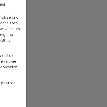
es
Analyse und
ährleisten
Cookies, um
ting und
MBH, um
k auf die
nen sowie
h abwählen
gen
und in