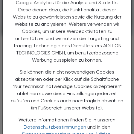
Google Analytics für die Analyse und Statistik.
Diese dienen dazu, die Funktionalität dieser
Website zu gewährleisten sowie die Nutzung der
Website zu analysieren. Weiters verwenden wir
Cookies, um unsere Werbeaktivitäten zu
PHARMAZIE, TARA, MEDIZIN
18. Juli 2026
unterstützen und wir nutzen die Targeting und
Uni Graz optimiert
Tracking Technologie des Dienstleisters ADITION
Nachweismethode:
TECHNOLOGIES GMBH, um benutzerbezogene
Mucormykose mittels PCR früher
Werbung ausspielen zu können.
erkennen
Sie können die nicht notwendigen Cookies
Die Medizinische Universität Graz präsentiert
akzeptieren oder per Klick auf die Schaltfläche
neue Daten zur Diagnostik invasiver
“Nur technisch notwendige Cookies akzeptieren”
Pilzinfektionen durch Mucorales, die
ablehnen sowie diese Einstellungen jederzeit
insbesondere bei immunsupprimierten
aufrufen und Cookies auch nachträglich abwählen
Patient:innen eine hohe klinische ...
(im Fußbereich unserer Website).
Weitere Informationen finden Sie in unseren
Datenschutzbestimmungen
und in den