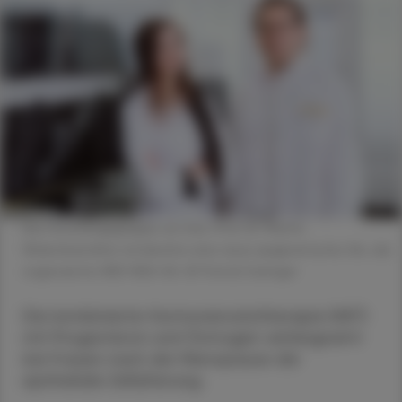
Die Forschungsgruppe um Univ.-Prof. Dr. Martin
Widschwendter entdeckte eine neue epigenetische Uhr, die
sogenannte WID-REA-Uhr. © Patrick Saringer
Die kombinierte Hormonersatztherapie (HET)
mit Progesteron und Östrogen verlangsamt
bei Frauen nach der Menopause die
epitheliale Zellalterung.