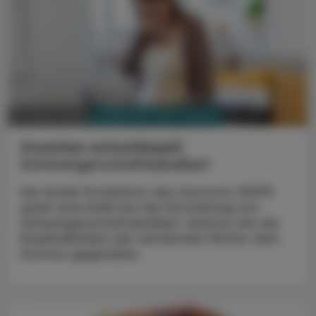
PHARMAZIE, TARA, MEDIZIN
17. Jänner 2024
Ursachen entschlüsselt
Schwangerschaftsübelkeit
Die fetale Produktion des Hormons GDF15
spielt eine Rolle bei der Entstehung von
Schwangerschaftsübelkeit, ebenso wie die
Empfindlichkeit der werdenden Mutter dem
Hormon gegenüber.