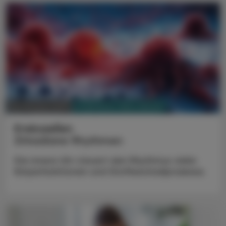
PHARMAZIE, TARA, MEDIZIN
06. Oktober 2024
Krebszellen
Zirkadiane Rhythmen
Die innere Uhr steuert den Rhythmus vieler
Körperfunktionen und Stoffwechselprozesse.