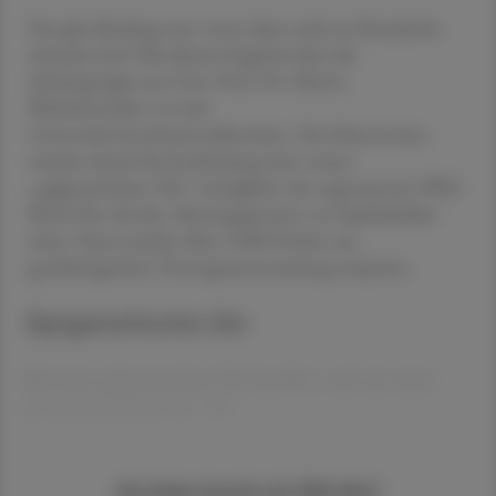
Das gilt allerdings nur, wenn diese nicht an Brustkrebs
erkrankt sind. Mit diesem Ergebnis lässt die
Arbeitsgruppe um Univ.-Prof. Dr. Martin
Widschwendter von der
Universität Innsbruck aufhorchen. Die Erkenntnisse
wurden durch die Entdeckung einer neuen
„epigenetischen Uhr“ ermöglicht, der sogenannten WID-
REA-Uhr, die den Alterungsprozess von Epithelzellen
misst. Dazu wurden über 2.000 Proben aus
gynäkologischen Vorsorgeuntersuchung analysiert.
Epigenetische Uhr
Bei einer epigenetischen Uhr handelt es sich um einen
molekularbiologischen Test
Sie haben bereits ein ÖAZ-Abo?