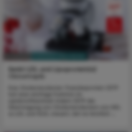
PHARMAZIE, TARA, MEDIZIN
14. Juli 2025
Senkt LDL und Lipoprotein(a)
Obicetrapib
Das Cholesterolester-Transferprotein CETP
hat eine wichtige Funktion im
Lipidstoffwechsel: Indem CETP die
Übertragung von Cholesterolestern von HDL
zu LDL und VLDL steuert, übt es letztlich ...