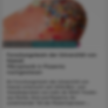
PHARMAZIE, TARA, MEDIZIN
09. Jänner 2024
Forschungsteam der Universität von
Hawaii
Mikroplastik in Plazenta
nachgewiesen
Ein Forschungsteam der Universität von
Hawaii untersucht seit 2006 Blut- und
Gewebeproben von mehr als 9.000 Triaden
aus Mutter, Kind und Plazenta. Ein
zunehmender Teil der Plazentaproben ...