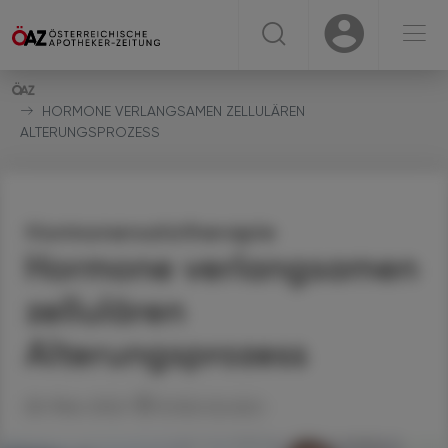
☰
USER
USER
HORMONE VERLANGSAMEN ZELLULÄREN
ALTERUNGSPROZESS
Hormonersatztherapie
Hormone verlangsamen
zellulären
Alterungsprozess
28. März 2022
Artikel drucken