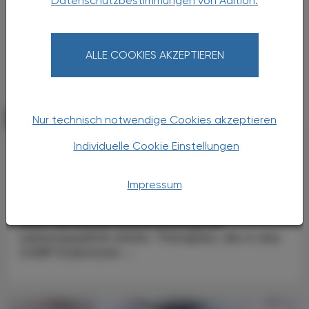
Datenschutzbestimmungen von Adition.
ALLE COOKIES AKZEPTIEREN
PHARMAZIE, TARA, MEDIZIN
Nur technisch notwendige Cookies akzeptieren
19. Juni 2026
CGRP-Inhibitoren
Individuelle Cookie Einstellungen
Erhöhtes kardiovaskuläres Risiko?
Impressum
Migräne zählt weltweit zu den häufigsten
neurologischen Erkrankungen und geht mit
einer deutlichen Einschränkung der
Lebensqualität einher. Therapien, die in das
CGRP (Calcitonin ...