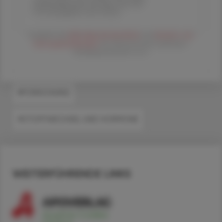
Versandkosten) für Ihre ÖAZ als
Printausgabe und Online
Es gelten die
AGB
,
Datenschutzrichtline
und
Versand- und
Zahlungsbedingungen
der Österreichische Apotheker-
Verlagsgesellschaft m.b.H.
#FORSCHUNG
#STOFFWECHSEL UND HORMONE
WEITERFÜHRENDE LINKS