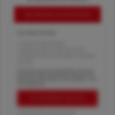
HIER ANMELDEN, UM WEITERZULESEN
Ihre Online-Vorteile:
✔ exklusive Online-Inhalte
✔ gratis für alle Print-Abonnent:innen
✔ Überblick über die aktuellen Couponing-
Aktionen
Die Österreichische Apotheker-Zeitung
informiert über spannende Themen aus
Pharmazie, Wirtschaft, Gesundheits- und
Standespolitik.
ÖAZ-ABONNEMENT BESTELLEN
1 Jahr um € 179,– (exkl. UST. zzgl.