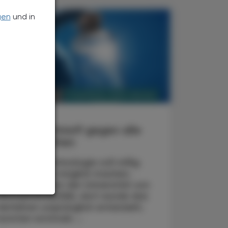
gen
und in
PHARMAZIE, TARA, MEDIZIN
2. Dezember 2022
Studie
mRNA-Impfstoff gegen alle
Influenza-Viren
Die mRNA-Technologie soll völlig
neue Vakzine möglich machen.
Wissenschafter der Universität von
Pennsylvania(USA), dort wurde das
Verfahren ursprünglich entwickelt,
konnten erstmals ...