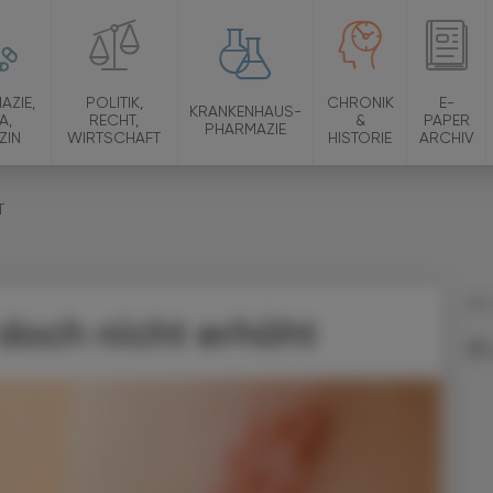
AZIE,
POLITIK,
CHRONIK
E-
KRANKENHAUS-
A,
RECHT,
&
PAPER
PHARMAZIE
ZIN
WIRTSCHAFT
HISTORIE
ARCHIV
T
09.
doch nicht erhöht