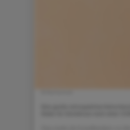
© Shutterstock
Eine große retrospektive Kohortens
Risiko für Gürtelrose nach einer C
Dazu wurden die Gesundheitsdaten von übe