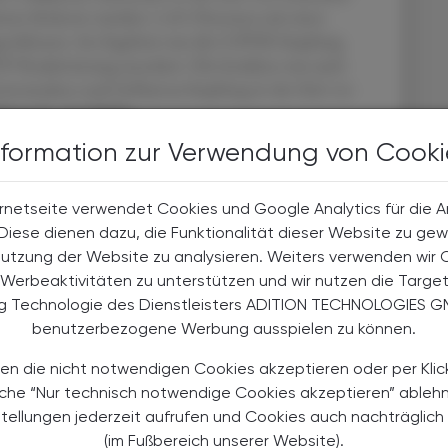
amten Kohorte wurden 1.451 Personen mit einer
ngeschlossen. Im Ergebnis war die COVID-Impfung
V-Reaktivierung assoziiert. Die Inzidenz war auch
rtenanalyse nach Influenza-Impfung in der Zeit vor
hase (3 – 11/2020).
nformation zur Verwendung von Cooki
22; doi:10.1001/jamanetworkopen.2022.42240
rnetseite verwendet Cookies und Google Analytics für die 
. Diese dienen dazu, die Funktionalität dieser Website zu gew
Nutzung der Website zu analysieren. Weiters verwenden wir 
Werbeaktivitäten zu unterstützen und wir nutzen die Targe
ng Technologie des Dienstleisters ADITION TECHNOLOGIES G
benutzerbezogene Werbung ausspielen zu können.
en die nicht notwendigen Cookies akzeptieren oder per Klic
äche “Nur technisch notwendige Cookies akzeptieren” ableh
TERESSIEREN
stellungen jederzeit aufrufen und Cookies auch nachträglic
(im Fußbereich unserer Website).