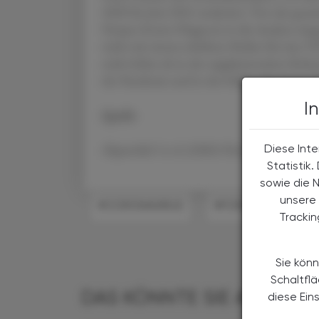
2020 bis Juni 2021 analysiert. Von der ges
Herpes-Zoster-Diagnose in die Analyse ei
nicht mit einem erhöhten Risiko für eine VZ
nicht höher als in der supplementären Koho
der Pandemie und in der frühen Pandemie-P
I
Quelle
Akpandak I et al. JAMA Network Open 20
Diese Inte
Statistik
sowie die 
unsere 
#CORONAVIRUS
#FORSCHUNG
Tracki
Sie könn
Schaltfl
DAS KÖNNTE SIE AUCH IN
diese Ein