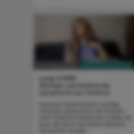
PHARMAZIE, TARA, MEDIZIN
08. November 2022
Long COVID
Weniger persistierende
Symptome bei Omikron
Neuesten Erkenntnissen zufolge
verlaufen Symptome vier Monate
nach Omikron-Infektionen milder als
jene, die durch die Delta-Variante
verursacht wurden.