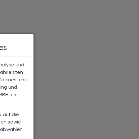
es
Analyse und
ährleisten
Cookies, um
ting und
MBH, um
k auf die
nen sowie
h abwählen