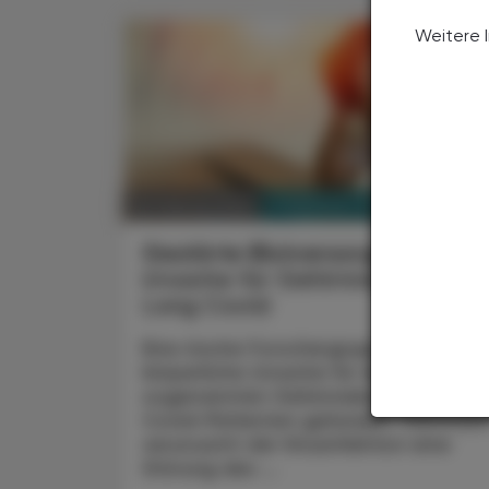
Weitere 
PHARMAZIE, TARA, MEDIZIN
26. Februar 2024
Gestörte Blutversorgung
Ursache für Gehirnnebel bei
Long Covid
Eine irische Forschergruppe hat eine
körperliche Ursache für den
sogenannten Gehirnnebel bei Long-
Covid-Patienten gefunden. Demnac
verursacht die Virusinfektion eine
Störung des ...