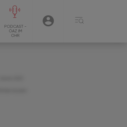
☰
USER
PODCAST -
ÖAZ IM
OHR
 Jänner 2023
Artikel drucken