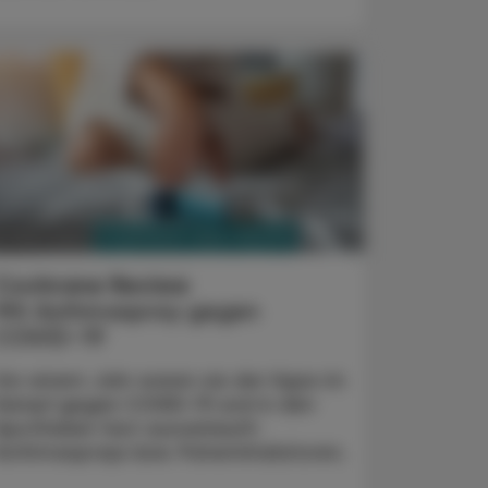
PHARMAZIE, TARA, MEDIZIN
8. März 2022
Cochrane Review
Mit Asthmaspray gegen
COVID-19
Vor einem Jahr waren sie der Hype im
Kampf gegen COVID-19 und in den
Apotheken fast ausverkauft:
Asthmasprays bzw. Pulverinhalatoren.