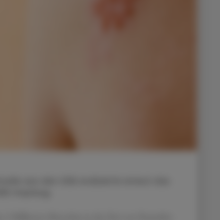
tudie aus den USA evaluierte erneut das
OVID-Impfung.
r 2 Millionen Menschen in der Zeit von Dezember