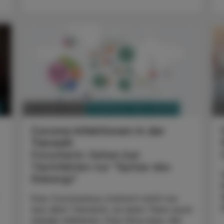
PHARMAZIE, TARA, MEDIZIN
08. August 2022
2
Corona-Infektionen in der
Tierwelt
Forscherin: Sehen bei
Tierinfekten nur "Spitze des
Eisbergs"
Das Coronavirus stammt nicht nur
aus dem Tierreich, es kann Tiere auch
wieder infizieren. Das Virus bzw. die