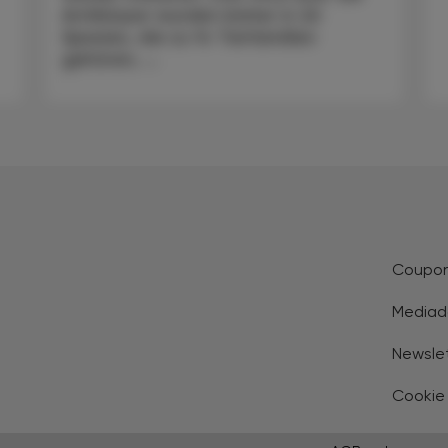
Antikörper wurden bisher in 26
Spezies, die zu 14 Tierfamilien
gehören, ...
Coupo
Mediad
Newsle
Cookie