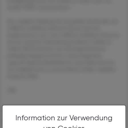
Schädigungsprozesse der Gefäße im Gehirn sind", wie
Fandler-Höfler zusammenfasste.
Eine mögliche Erklärung für das größere Sterberisiko mit
CMB bei weiblichen Patienten könnte laut den
Studienautoren sein, "dass CMB bei weiblichen Patienten
auf eine schwerere Erkrankung der kleinen Gefäße im
Gehirn (SVD) hinweist, was auf fortgeschrittenere
pathophysiologische Prozesse, schwerwiegendere
zugrunde liegende Risikofaktoren oder beides hinweist,
was möglicherweise zu einem höheren Risiko vaskulärer
Ereignisse führt.
APA
Information zur Verwendung
DAS KÖNNTE SIE AUCH