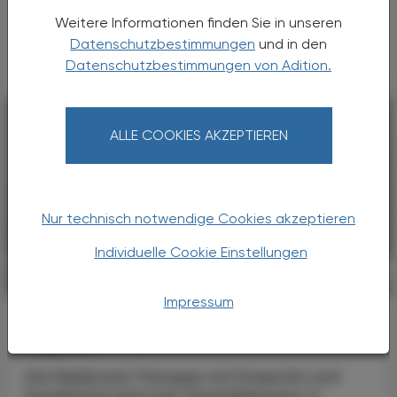
Husten, Auswurf und dauerhafte Verengung
der Atemwege sind. Die Ursache von COPD
Weitere Informationen finden Sie in unseren
liegt zu etwa 90 % im Rauchen, kann aber ...
Datenschutzbestimmungen
und in den
Datenschutzbestimmungen von Adition.
ALLE COOKIES AKZEPTIEREN
Nur technisch notwendige Cookies akzeptieren
Individuelle Cookie Einstellungen
PHARMAZIE, TARA, MEDIZIN
03. August 2026
Impressum
Neu am Markt
Kygevvi
Die Nukleosid-Therapie mit Doxecitin und
Doxribtimin kann bei Thymidinkinase-2-