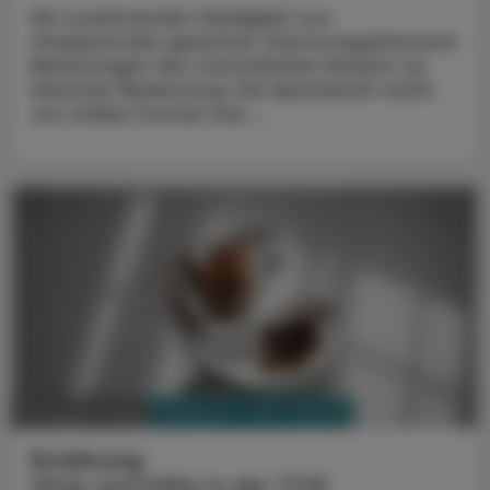
Mit zunehmender Häufigkeit von
Hitzeperioden gewinnen thermoregulatorisch
Belastungen des menschlichen Körpers an
klinischer Bedeutung. Die Spannbreit reicht
von milden Formen wie ...
PHARMAZIE, TARA, MEDIZIN
03. August 2026
Ernährung
Hitze und Kälte in der TCM