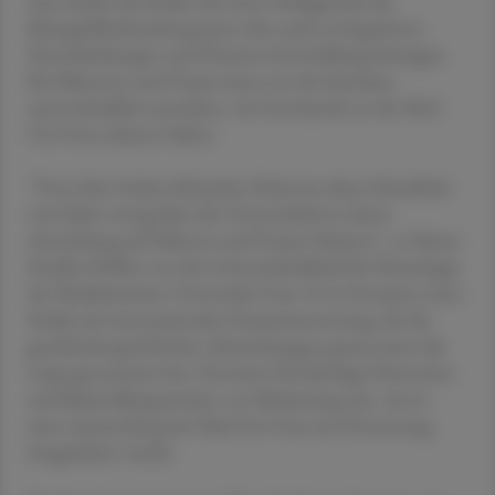
Das erhöht das Risiko für einen Schlaganfall, die
Kleingefäßerkrankung kann aber auch zu kognitiven
Einschränkungen und Demenz-Entwicklung beitragen.
Bei Männern und Frauen kann sie sich durchaus
unterschiedlich auswirken, wie Forschende an der Med
Uni Graz erkannt haben.
"Trotz ihrer hohen klinischen Relevanz dieser Krankheit
war bisher wenig über die Unterschiede in deren
Auswirkung auf Männer und Frauen bekannt", so Simon
Fandler-Höfler von der Universitätsklinik für Neurologie
der Medizinischen Universität Graz. Er ist Erstautor einer
Studie mit internationaler Zusammensetzung, die die
geschlechtsspezifischen Abweichungen genau unter die
Lupe genommen hat. Das kann für künftige Prävention
und Behandlungsansätze von Bedeutung sein, wie in
einer Aussendung der Med Uni Graz am Donnerstag
festgehalten wurde.