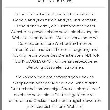
von Cookies
INTERESSIEREN
Diese Internetseite verwendet Cookies und
Google Analytics für die Analyse und Statistik.
Diese dienen dazu, die Funktionalität dieser
Website zu gewährleisten sowie die Nutzung der
Website zu analysieren. Weiters verwenden wir
Cookies, um unsere Werbeaktivitäten zu
unterstützen und wir nutzen die Targeting und
Tracking Technologie des Dienstleisters ADITION
TECHNOLOGIES GMBH, um benutzerbezogene
Werbung ausspielen zu können.
PHARMAZIE, TARA, MEDIZIN
03. August 2026
Sie können die nicht notwendigen Cookies
Nach langer Zeit ein Fortschritt bei
akzeptieren oder per Klick auf die Schaltfläche
COPD
“Nur technisch notwendige Cookies akzeptieren”
Tozorakimab
ablehnen sowie diese Einstellungen jederzeit
COPD ist eine chronische
aufrufen und Cookies auch nachträglich abwählen
Atemwegsobstruktion, deren Leitsymptome
(im Fußbereich unserer Website).