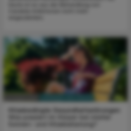
heute ist es aus der Behandlung von
Candida-Infektionen nicht mehr
wegzudenken.
PHARMAZIE, TARA, MEDIZIN
03. August 2026
Hitzebedingte Gesundheitsstörungen
Was passiert im Körper bei starker
Sonnen- und Hitzebelastung?