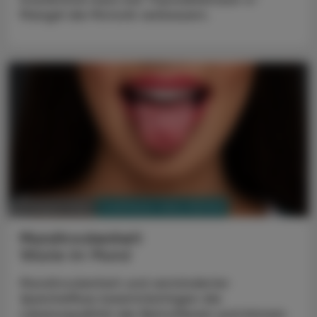
Mangel die Motorik verbessern.
PHARMAZIE, TARA, MEDIZIN
03. August 2026
Mundtrockenheit
Wüste im Mund
Mundtrockenheit und verminderter
Speichelfluss beeinträchtigen die
Lebensqualität der Betroffenen und können