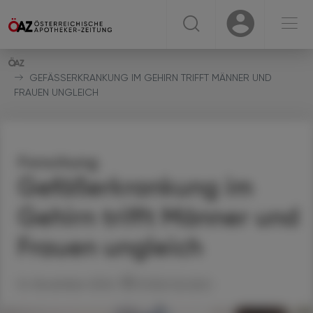
☰
USER
USER
GEFÄSSERKRANKUNG IM GEHIRN TRIFFT MÄNNER UND F
RAUEN UNGLEICH
Forschung
Gefäßerkrankung im
Gehirn trifft Männer und
Frauen ungleich
14. November 2024
Artikel drucken