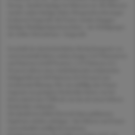
hinweg - deutlich häufiger bei Männern ein. Bei Männern
wurden zudem häufiger kleine Hirngewebeverletzungen
(Lakunen) festgestellt. Bei Frauen wurden hingegen
häufiger Marklagerhyperintensitäten - also Schädigungen
der weißen Hirnsubstanz - festgestellt.
Innerhalb der durchschnittlichen Beobachtungszeit von
rund eineinhalb Jahren starben knapp 2.419 Patientinnen
und Patienten (zwölf Prozent). 1.113 Patienten (5,5
Prozent) erlitten einen wiederkehrenden ischämischen
Schlaganfall und 189 Patienten (0,9 Prozent) eine
intrakraniale Blutung. Hier war auffällig, dass Frauen
insgesamt ein geringeres Sterberisiko hatten, trat bei
ihnen jedoch eine CMB auf, war das mit einem höheren
Sterberisiko verbunden.
Die kürzlich im JAMA Network Open publizierten
Ergebnisse würden nahelegen, "dass Männer und Frauen
unterschiedlich anfällig für bestimmte