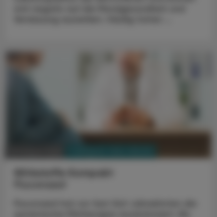
sich negativ auf die Mundgesundheit und
Verdauung auswirken. Häufig treten ...
PHARMAZIE, TARA, MEDIZIN
03. August 2026
Wirkstoffe Kompakt
Fluconazol
Fluconazol hat vor fast fünf Jahrzehnten die
systemische Pilztherapie revolutioniert. Bis