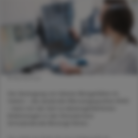
© Shutterstock
Die Verengung von kleinen Blutgefäßen im
Gehirn - die zerebrale Mikroangiopathie (SVD)
- kann mit der Zeit zu lebensgefährlichen
Einblutungen in der Hirnsubstanz
(intrazerebrale Blutung) führen.