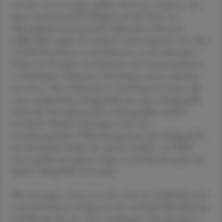
Für ihre Auswertungen griffen die Grazer Experten mit
ihren internationalen Kollegen auf die Daten des
Microbleeds International Collaborative Network
(MICON) zurück. Sie umfassen Informationen von über
20.000 Patientinnen und Patienten aus 38 weltweiten
Kohorten (Gruppe von Patienten mit Gemeinsamkeiten
in bestimmter Zeitspanne beobachtet, Anm.), darunter
aus Graz: "Diese Patientinnen und Patienten hatten alle
einen ischämischen Schlaganfall, also einen Schlaganfall
durch die Verstopfung eines Gehirngefäßes, erlitten",
beschrieb Thomas Gattringer, Leiter der
Forschungseinheit "Pathomechanismen des Schlaganfalls"
das Setting der Studie. Sie wurden mithilfe von MRT-
Scans gezielt auf typische Folgen und Veränderungen der
kleinen Blutgefäße untersucht.
Wie sich zeigte, wiesen von den mehr als 20.000 Personen
rund 28 Prozent mindestens eine zerebrale Mikroblutung
(CMB) auf. Sie trat - über verschiedene Altersgruppen