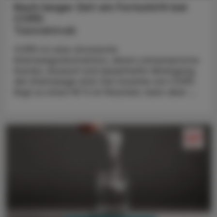
Nach langer Zeit ein Fortschritt bei
COPD
Tozorakimab
COPD ist eine chronische
Atemwegsobstruktion, deren Leitsymptome
Husten, Auswurf und dauerhafte Verengung
der Atemwege sind. Die Ursache von COPD
liegt zu etwa 90 % im Rauchen, kann aber ...