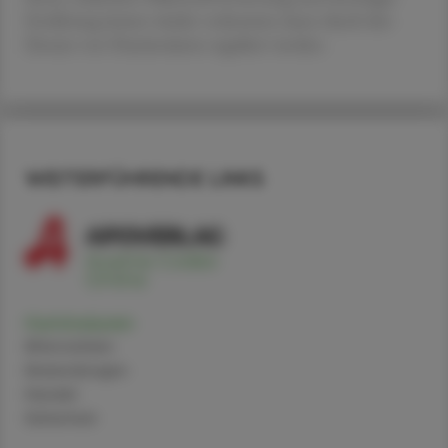
Ernährung immer wieder vorkommt, kann durch den
Einsatz von Huminsäuren reguliert werden.
WEITERFÜHRENDE LINKS
Huminsäuren
Alternativen
Anwendungen
Handel
Sicherheit