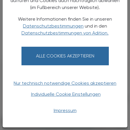
aufrufen und Cookies auch nachträglich abwählen
Calor-Liste
(im Fußbereich unserer Website).
Hitze ist bekanntlich mit erheblichen
Weitere Informationen finden Sie in unseren
Gesundheitsrisiken verbunden. Das deutsche
Datenschutzbestimmungen
und in den
Forschungsprojekt ADAPT-HEAT hat deshalb
Datenschutzbestimmungen von Adition.
die CALOR-Liste entwickelt, um
medizinisches Fachpersonal dabei zu ...
ALLE COOKIES AKZEPTIEREN
Nur technisch notwendige Cookies akzeptieren
Individuelle Cookie Einstellungen
Impressum
PHARMAZIE, TARA, MEDIZIN
03. August 2026