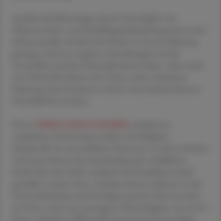
Anhaltende Belastungen durch Umweltgifte wie
Pflanzenschutz- und Schädlingsbekämpfungsmittel sowie
Schwermetalle, die über den Boden in unsere Nahrung
gelangen, können negative Auswirkungen auf die
Gesundheit und das Darmmikrobiom haben. Aber nicht
nur Giftstoffe belasten den Darm, auch verdorbene
Nahrung oder bestimmte schwere Arzneimittel können
Durchfall hervorrufen.
Die in
OMNi-LOGiC® HUMIN
enthaltenen
natürlichen Huminsäuren haben die Fähigkeit,
Schadstoffe im menschlichen Darm fest an sich zu binden
und unterstützen die Ausscheidung der schädlichen
Stoffe über den Stuhl, wodurch der Krankheitsverlauf
gemildert werden kann. Darüber hinaus schützen sie die
Darmschleimhaut und beruhigen gereizte Nervenenden
im Darm. Auch eine gesteigerte Darmtätigkeit, wie sie bei
Stress, schlechter Nährstoffverwertung und einseitiger