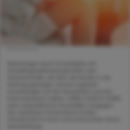
© Shutterstock
Belastungen durch Umweltgifte wie
Schädlingsbekämpfungsmittel oder
Schwermetalle, die über den Boden in die
Nahrung gelangen, können negative
Auswirkungen auf die Gesundheit und das
Darmmikrobiom haben. OMNi-LOGiC® HUMIN
wirkt unspezifischen Durchfallen entgegen:
Die natürlichen Huminsäuren binden
Schadstoffe im Darm und unterstützen deren
Ausscheidung.