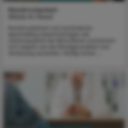
Mundtrockenheit
Wüste im Mund
Mundtrockenheit und verminderter
Speichelfluss beeinträchtigen die
Lebensqualität der Betroffenen und können
sich negativ auf die Mundgesundheit und
Verdauung auswirken. Häufig treten ...