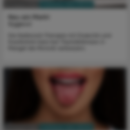
PHARMAZIE, TARA, MEDIZIN
03. August 2026
Neu am Markt
Kygevvi
Die Nukleosid-Therapie mit Doxecitin und
Doxribtimin kann bei Thymidinkinase-2-
Mangel die Motorik verbessern.
PHARMAZIE, TARA, MEDIZIN
03. August 2026