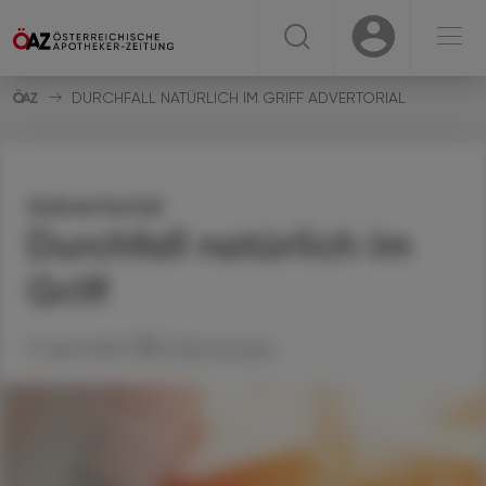
☰
USER
USER
DURCHFALL NATÜRLICH IM GRIFF ADVERTORIAL
Advertorial
Durchfall natürlich im
Griff
17. April 2023
Artikel drucken