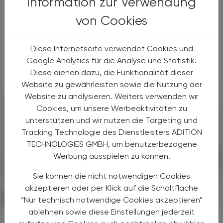
Information zur Verwendung
von Cookies
In einer randomisierten Phase-III-Studie
erhielten 500 Erkrankte mit vorbehandeltem,
metastasiertem Pankreaskarzinom entweder
Diese Internetseite verwendet Cookies und
das neue Medikament Daraxonrasib oder
Google Analytics für die Analyse und Statistik.
eine Chemotherapie.
Diese dienen dazu, die Funktionalität dieser
Website zu gewährleisten sowie die Nutzung der
Website zu analysieren. Weiters verwenden wir
Cookies, um unsere Werbeaktivitäten zu
unterstützen und wir nutzen die Targeting und
Tracking Technologie des Dienstleisters ADITION
TECHNOLOGIES GMBH, um benutzerbezogene
Werbung ausspielen zu können.
Sie können die nicht notwendigen Cookies
akzeptieren oder per Klick auf die Schaltfläche
PHARMAZIE, TARA, MEDIZIN
“Nur technisch notwendige Cookies akzeptieren”
07. August 2026
ablehnen sowie diese Einstellungen jederzeit
Arzneimitteltherapiesicherheit