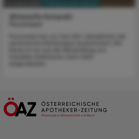
PHARMAZIE, TARA, MEDIZIN
03. August 2026
Wirkstoffe Kompakt
Fluconazol
Fluconazol hat vor fast fünf Jahrzehnten die
systemische Pilztherapie revolutioniert. Bis
heute ist es aus der Behandlung von
Candida-Infektionen nicht mehr
wegzudenken.