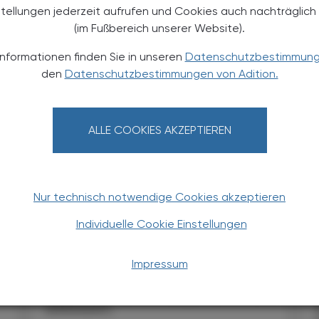
stellungen jederzeit aufrufen und Cookies auch nachträglic
TERESSIEREN
(im Fußbereich unserer Website).
Informationen finden Sie in unseren
Datenschutzbestimmun
den
Datenschutzbestimmungen von Adition.
ALLE COOKIES AKZEPTIEREN
PHARMAZIE, TARA, MEDIZIN
03. August 2026
0
Nur technisch notwendige Cookies akzeptieren
t
Neu am Markt
Individuelle Cookie Einstellungen
Kygevvi
Die Nukleosid-Therapie mit Doxecitin
Impressum
und Doxribtimin kann bei
Thymidinkinase-2-Mangel die Motorik
verbessern.