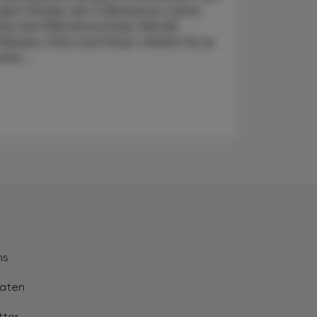
dem Prinzip der 5 Elemente-Lehre.
Die fünf Elemente Erde, Metall,
Wasser, Holz und Feuer stehen für je
eine ...
ns
aten
tter