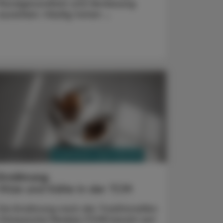
Mundgesundheit und Verdauung
auswirken. Häufig treten ...
PHARMAZIE, TARA, MEDIZIN
3. August 2026
Ernährung
Hitze und Kälte in der TCM
Die Ernährung nach der Traditionellen
Chinesische Medizin (TCM) beruht auf