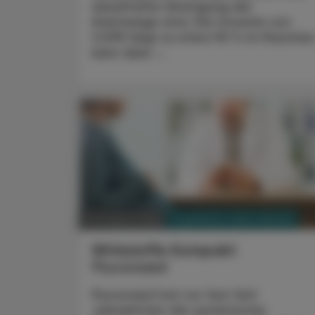
dauerhafte Verengung der
Atemwege sind. Die Ursache von
COPD liegt zu etwa 90 % im Rauchen
kann aber ...
PHARMAZIE, TARA, MEDIZIN
03. August 2026
Wirkstoffe Kompakt
Fluconazol
Fluconazol hat vor fast fünf
Jahrzehnten die systemische