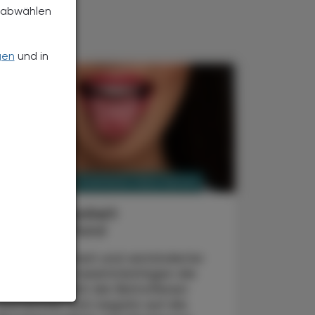
h abwählen
gen
und in
PHARMAZIE, TARA, MEDIZIN
3. August 2026
Mundtrockenheit
Wüste im Mund
Mundtrockenheit und verminderter
Speichelfluss beeinträchtigen die
Lebensqualität der Betroffenen
und können sich negativ auf die