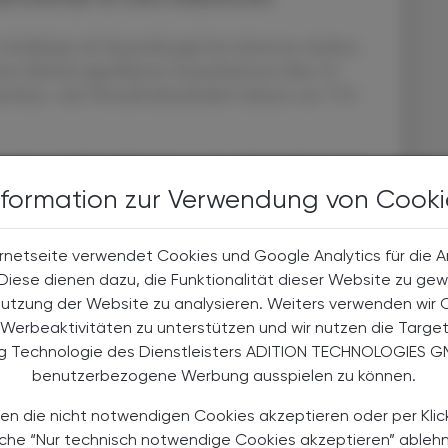
r Antikörper als Zusatztherapie bei schwerem Asthma
n klinisch signifikanter Exazerbationen über 52
kenhaus- oder Notaufnahmebedarf nahmen um 72 %
asenpolypen (CRSwNP) lieferten die ANCHOR-Studien
s Nasenpolypen-Scores und der Nasenobstruktion.
nformation zur Verwendung von Cooki
gut vertragen, mit einer Nebenwirkungsrate
rnetseite verwendet Cookies und Google Analytics für die 
. Diese dienen dazu, die Funktionalität dieser Website zu gew
Nutzung der Website zu analysieren. Weiters verwenden wir 
16/S0140-6736(25)02429-8
Werbeaktivitäten zu unterstützen und wir nutzen die Targe
I: 10.1056/NEJMoa2406673
ng Technologie des Dienstleisters ADITION TECHNOLOGIES G
benutzerbezogene Werbung ausspielen zu können.
en die nicht notwendigen Cookies akzeptieren oder per Klic
äche “Nur technisch notwendige Cookies akzeptieren” ableh