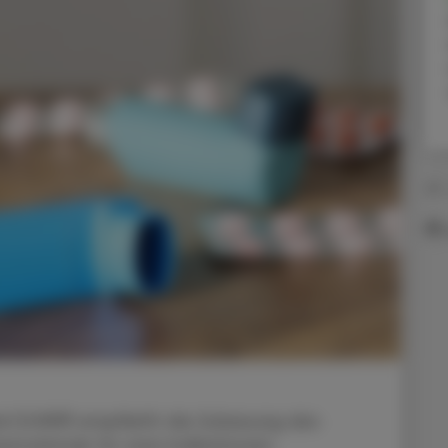
23.
l (CHMP) empfiehlt die Zulassung des
emokimab für zwei Indikationen.