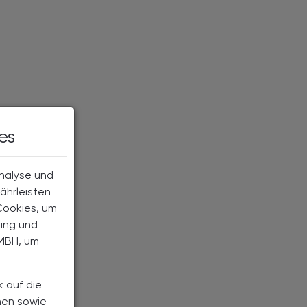
es
Analyse und
ährleisten
Cookies, um
ting und
MBH, um
k auf die
nen sowie