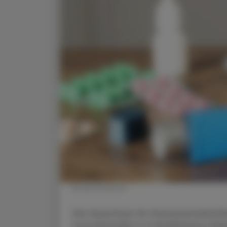
© shutterstock
Der Ausschuss für Humanarzneimitte
monoklonalen IL-5-Antikörpers Dep