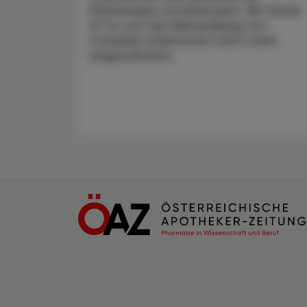
Pilztherapie revolutioniert. Bis heute
ist es aus der Behandlung von
Candida-Infektionen nicht mehr
wegzudenken.