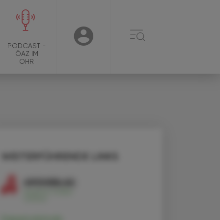
☰
USER
PODCAST -
ÖAZ IM
OHR
WEITERFÜHRENDE LINKS
Depemokimab