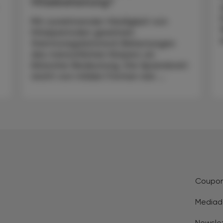
Hitzebelastung?
Mit zunehmender Häufigkeit von
Hitzeperioden gewinnen
thermoregulatorisch Belastungen
des menschlichen Körpers an
klinischer Bedeutung. Die Spannbreit
reicht von milden Formen wie ...
Coupo
Mediad
Newsle