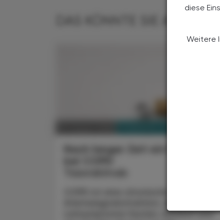
diese Ein
DAS KÖNNTE SIE AUCH IN
Weitere 
PHARMAZIE, TARA, MEDIZIN
03. August 2026
Nach langer Zeit ein Fortschrit
bei COPD
Tozorakimab
COPD ist eine chronische
Atemwegsobstruktion, deren
Leitsymptome Husten, Auswurf und