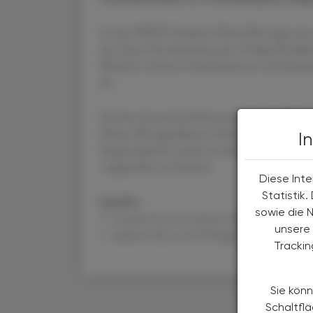
In den SWIFT-Studien (Phase III) zeigte de
mit Typ-2-Entzündung eine 54 %ige Reduktio
Wochen; schwere Exazerbationen mit Kran
ab.
Für die chronische Rhinosinusitis mit N
(Phase III) signifikante Verbesserungen de
I
Depemokimab wurde in beiden Programmen 
vergleichbar zu Placebo.
Diese Inte
Statistik
Quellen
sowie die 
• Gevaert P, et al. Lancet 2025
DOI: 10.10
unsere 
• Jackson DJ, et al. N Engl J Med 2024
DO
Tracki
Sie könn
Schaltfl