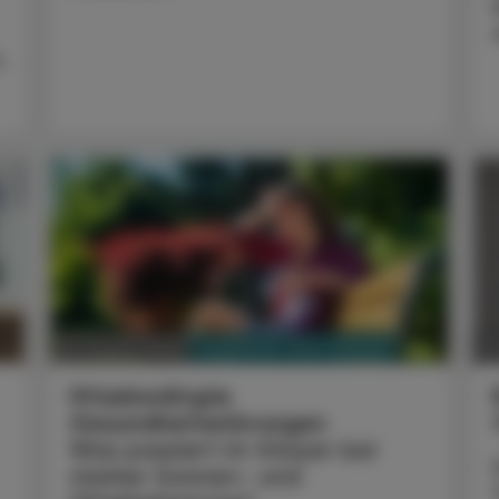
,
PHARMAZIE, TARA, MEDIZIN
03. August 2026
0
Hitzebedingte
Gesundheitsstörungen
Was passiert im Körper bei
starker Sonnen- und