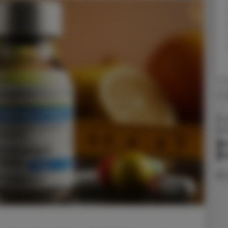
31.
Ins
au
We
Di