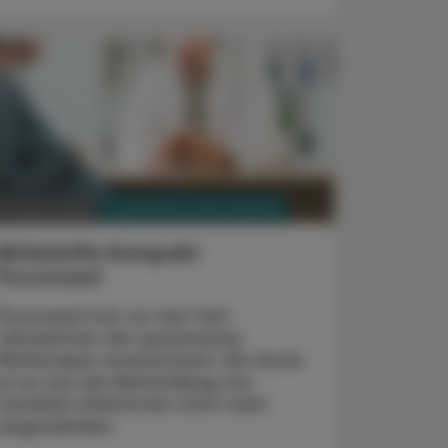
PHARMAZIE, TARA, MEDIZIN
3. August 2026
Wirkstoffe Kompakt
Fluconazol
Fluconazol hat vor fast fünf
Jahrzehnten die systemische
Pilztherapie revolutioniert. Bis heute
ist es aus der Behandlung von
Candida-Infektionen nicht mehr
wegzudenken.