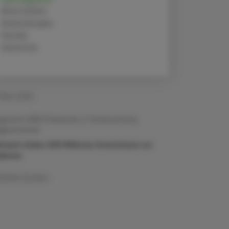
Alternativen
Anwendungen
Handel
Sicherheit
 März 2025
gesamt 9.650 Patienten in Untersuchung
fgenommen
ltweit leiden 830 Millionen Erwachsene an
abetes
Artikel drucken