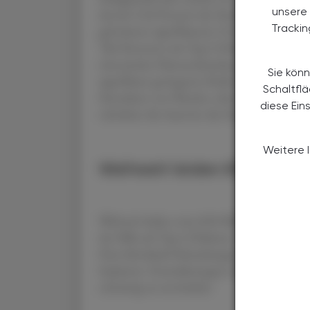
unsere 
das bei 13,8 Prozent der Studienteilnehmer de
Tracki
gab keinen signifikanten Unterschied bei 
"Bei Personen mit Typ-2-Diabetes und Ather
chronischer Nierenerkrankung oder beidem 
Sie könn
signifikant geringeren Risiko für schwerwie
Schaltfl
Einnahme von Placebo, ohne dass die Häuf
diese Ein
schrieben die Autoren der Studie.
Weitere 
Weltweit leiden 830 Millio
Weltweit leiden etwa 830 Millionen Erwachs
der Fälle auf Typ-2-Diabetes. Auch diese Fo
Herz-Kreislauf-Erkrankungen verbunden. Di
Injizieren. Formulierungen zum Schlucken
schwierig zu entwickeln.