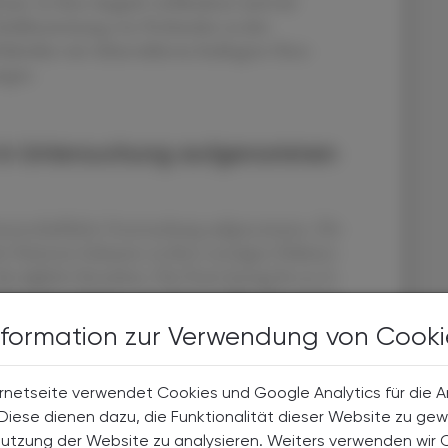
eist. In ihrer doppelt verblindeten und mit
 Zufallszuweisung von Probanden zu den
iabetiker mit Atherosklerose-bedingten Herz-
ngen.
 in Untersuchung aufgenommen
issenschaftliche Untersuchung aufgenommen. Die
r Patienten bekamen zu ihrer sonstigen Diabetes-
ie tägliche Einnahme. Die Dosis betrug bis zu 14
obanden erhielten eine Placebo-Pille. Die mittlere
nformation zur Verwendung von Cooki
rnetseite verwendet Cookies und Google Analytics für die 
: Innerhalb der Beobachtungszeit hatten zwölf
. Diese dienen dazu, die Funktionalität dieser Website zu gew
eingenommen hatten, einen Herzinfarkt, einen
Nutzung der Website zu analysieren. Weiters verwenden wir 
erz-Kreislauf-Erkrankung. In der Placebogruppe war