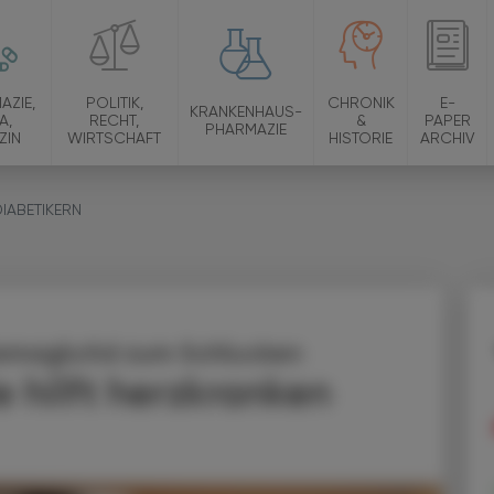
AZIE,
POLITIK,
CHRONIK
E-
KRANKENHAUS-
A,
RECHT,
&
PAPER
PHARMAZIE
ZIN
WIRTSCHAFT
HISTORIE
ARCHIV
IABETIKERN
Semaglutid zum Schlucken
 hilft herzkranken