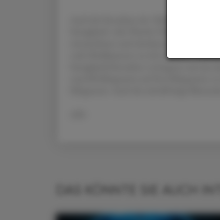
Auch die Einnahme der Tabletten ist nicht 
Semaglutid- oder Placebo-Tablette morgens 
einzunehmen und mindestens 30 Minuten zu
orale Medikamente zu sich nahmen“, schrieb
Semaglutid-Einnahme verringerte sich das 
rund 88 Kilogramm auf 83,6 Kilogramm, in
Kilogramm. Auch die mittelfristige Blutzucke
APA
DAS KÖNNTE SIE AUCH IN