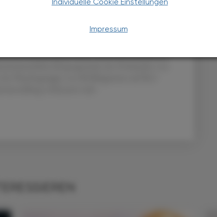
Individuelle Cookie Einstellungen
ganz einfach. "Die Teilnehmer wurden angewiesen, die
Impressum
auf nüchternen Magen mit bis zu 120 Milliliter Wasser
 warten, bevor sie Nahrung, Getränke oder andere
en die Wissenschafter dazu. Unter der zusätzlichen
durchschnittliche Körpergewicht der Probanden von
 der Placebogruppe von 88 Kilogramm auf 86,5
reinstellung verbesserte sich.
TERESSIEREN