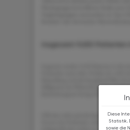
Tablettenform ähnliche positive Effekte aufw
Placebogruppe kontrollierten Studie unter
Vergleichsgruppen untersuchten sie Typ-2-D
Kreislauf- oder chronischen Nierenerkranku
Insgesamt 9.650 Patienten
Insgesamt wurden 9.650 Patienten in die w
Probanden waren über 50 Jahre alt. 4.825 de
Behandlung noch die Semaglutid-Pillen für d
Milligramm des Wirkstoffs pro Tag. 4.825 Pr
Beobachtungszeit betrug 49,5 Monate.
I
Diese Inte
Offenbar wirkt auch die Semaglutid-Tablette
Statistik
Prozent der Probanden, welche das Mittel 
sowie die 
Schlaganfall oder starben an einer akuten H