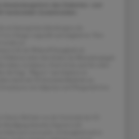
rte Anwendungsform des Diabetes- und
t herzkranken Zuckerkranken.
 die am Samstag beim Jahreskongress der
 in Chicago vorgestellt und zeitgleich im "New
 worden ist.
en (z.B. der Wirkstoff Semaglutid, als
Diabetes) neben dem Senken des Blutzuckerspiegels
kte haben, ist bekannt. Doch ob das auch für solche
er die Frage. "Wegovy“ zum Injizieren ist
Jahres durch die US-Arzneimittelbehörde zur
i Erwachsenen mit Adipositas und Übergewicht bzw.
er Darren McGuire von der Universität des US-
er Beteiligung deutscher Experten (z.B.
) haben jetzt untersucht, ob Semaglutid auch in