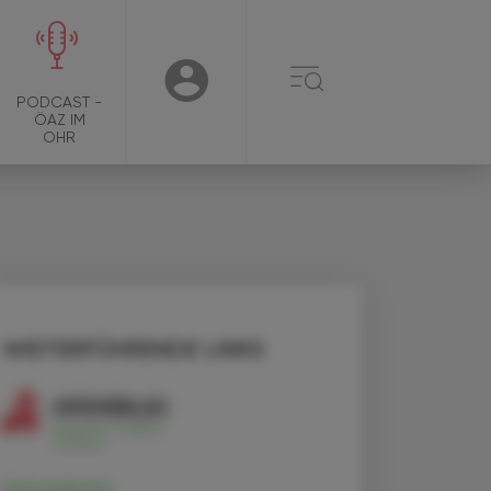
☰
USER
PODCAST -
ÖAZ IM
OHR
WEITERFÜHRENDE LINKS
Semaglutid