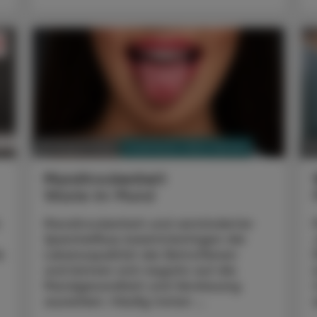
PHARMAZIE, TARA, MEDIZIN
03. August 2026
0
Mundtrockenheit
Wüste im Mund
Mundtrockenheit und verminderter
Speichelfluss beeinträchtigen die
k
Lebensqualität der Betroffenen
und können sich negativ auf die
Mundgesundheit und Verdauung
auswirken. Häufig treten ...