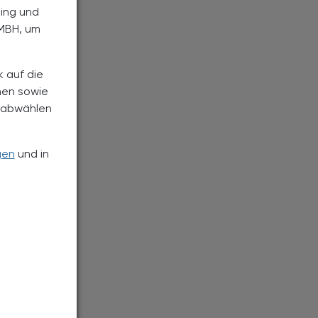
ting und
MBH, um
k auf die
nen sowie
h abwählen
gen
und in