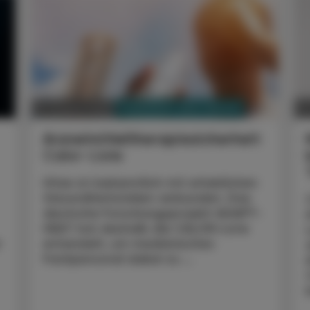
PHARMAZIE, TARA, MEDIZIN
07. August 2026
0
Arzneimitteltherapiesicherheit
Calor-Liste
Hitze ist bekanntlich mit erheblichen
Gesundheitsrisiken verbunden. Das
deutsche Forschungsprojekt ADAPT-
HEAT hat deshalb die CALOR-Liste
r
entwickelt, um medizinisches
Fachpersonal dabei zu ...