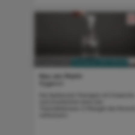
PHARMAZIE, TARA, MEDIZIN
03. August 2026
Neu am Markt
Kygevvi
Die Nukleosid-Therapie mit Doxecitin
und Doxribtimin kann bei
Thymidinkinase-2-Mangel die Motori
verbessern.