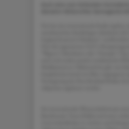
Auch eine zum Schlucken formulie
Abnehm-Wirkstoffes Semaglutid hilf
Das hat eine internationale Studie ergeben,
amerikanischen Kardiologen-Akademie (ACC)
England Journal of Medicine“ veröffentlicht
Dass die sogenannten GLP-1-Rezeptoragonist
"Wegovy“/Abnehmen oder "Ozempic“/Typ-2-
auch noch andere positive medizinische Effe
Medikamente in Tablettenform gilt, war bish
beispielsweise bereits im März vergangenen 
Verringerung des Herz-Kreislauf-Risikos be
Adipositas zugelassen worden.
Ein internationales Wissenschafterteam unt
Bundesstaats Texas (Dallas) und unter stark
Universitätskliniken in Aachen und Erlangen