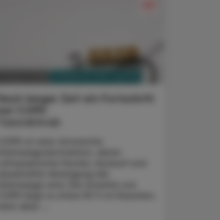
PHARMAZIE, TARA, MEDIZIN
3. August 2026
Nach langer Zeit ein Fortschritt
bei COPD
Tozorakimab
COPD ist eine chronische
Atemwegsobstruktion, deren
Leitsymptome Husten, Auswurf und
dauerhafte Verengung der
Atemwege sind. Die Ursache von
COPD liegt zu etwa 90 % im Rauchen,
kann aber ...