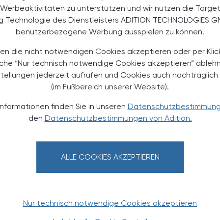
Werbeaktivitäten zu unterstützen und wir nutzen die Targe
r Fall. Der Unterschied war statistisch signifikant. Es
ng Technologie des Dienstleisters ADITION TECHNOLOGIES G
den Nebenwirkungen.
benutzerbezogene Werbung ausspielen zu können.
osklerose-bedingter Herz-Kreislauf-Erkrankung,
war die orale Gabe von Semaglutid mit einem
en die nicht notwendigen Cookies akzeptieren oder per Klic
gende Herz-Kreislauf-Ereignisse verbunden als die
äche “Nur technisch notwendige Cookies akzeptieren” ableh
igkeit schwerwiegender Nebenwirkungen zunahm“,
stellungen jederzeit aufrufen und Cookies auch nachträglic
(im Fußbereich unserer Website).
Informationen finden Sie in unseren
Datenschutzbestimmun
nen Erwachsene an Diabetes
den
Datenschutzbestimmungen von Adition.
ene an Diabetes. Dabei entfallen mehr als 90 Prozent
ALLE COOKIES AKZEPTIEREN
rm der Zuckerkrankheit ist mit einem hohen Risiko für
e GLP-1-Rezeptoragonisten gibt es bisher zum
 sind wegen der geringen Aufnahmerate im Magen
Nur technisch notwendige Cookies akzeptieren