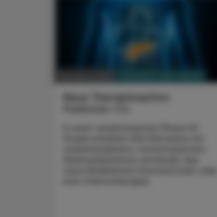
PHARMAZIE, TARA, MEDIZIN
08. August 2026
Neue Therapieoption
Pankreas-Ca
In einer randomisierten Phase-III-
Studie erhielten 500 Erkrankte mit
vorbehandeltem, metastasiertem
Pankreaskarzinom entweder das
neue Medikament Daraxonrasib ode
eine Chemotherapie.