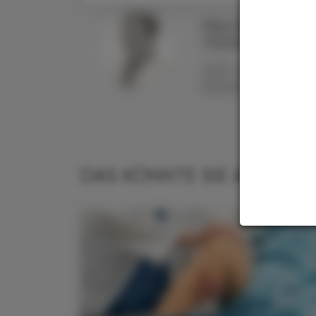
Mag. pharm. Dr.
Theodora
STEINDL-
AHPH APOTHEKERIN 
BRÜDER LINZ
DAS KÖNNTE SIE AUCH IN