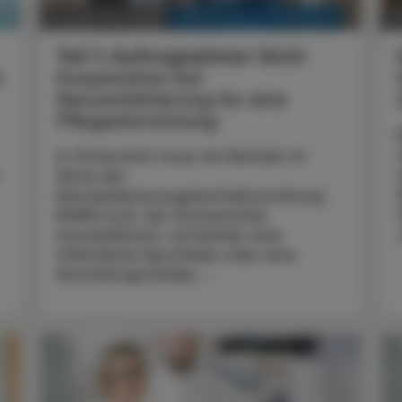
KRANKENHAUS-PHARMAZIE
01. Dezember 2025
2
Teil 1: Auftragnehmer-Sicht
e
Kooperation bei
Neuverblisterung für eine
Pflegeeinrichtung
In Österreich muss ein Betrieb im
Sinne der
Neuverblisterungsbetriebsordnung
(NVBO § 2), der Arzneimittel
neuverblistert, entweder eine
öffentliche Apotheke oder eine
Anstaltsapotheke ...