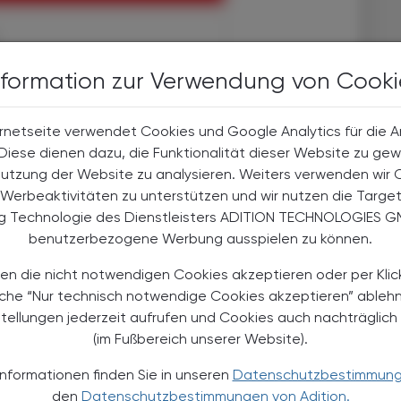
halte
nformation zur Verwendung von Cooki
t-Abonnent:innen
 aktuellen Couponing-Aktionen
rnetseite verwendet Cookies und Google Analytics für die 
 Apotheker-Zeitung informiert
. Diese dienen dazu, die Funktionalität dieser Website zu gew
men aus Pharmazie,
Nutzung der Website zu analysieren. Weiters verwenden wir 
its- und Standespolitik.
Werbeaktivitäten zu unterstützen und wir nutzen die Targe
ng Technologie des Dienstleisters ADITION TECHNOLOGIES G
NEMENT BESTELLEN
benutzerbezogene Werbung ausspielen zu können.
en die nicht notwendigen Cookies akzeptieren oder per Klic
. UST. zzgl. Versandkosten) für
gabe und Online
äche “Nur technisch notwendige Cookies akzeptieren” ableh
stellungen jederzeit aufrufen und Cookies auch nachträglic
htline
und
Versand- und Zahlungsbedingung
(im Fußbereich unserer Website).
Apotheker-Verlagsgesellschaft m.b.H.
Informationen finden Sie in unseren
Datenschutzbestimmun
den
Datenschutzbestimmungen von Adition.