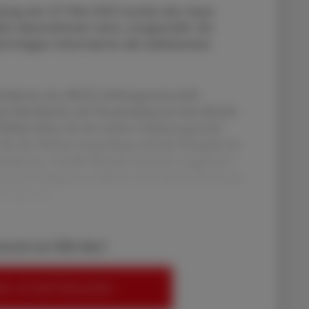
mlung am 27. Mai 2021 wurde der neue
n übernehmen wird, vorgestellt. Ein
rträgen informierte die zahlreichen
äsidentin der ARGE (Arbeitsgemeinschaft
rin Kirchdorfer, die Versammlung mit dem Bericht
 Wahlbeschluss für die nächste Funktionsperiode
 Bei der Herbstversammlung wird die Übergabe der
äsidentin, Claudia Wunder und Irene Lagoja als 1.
ger als Vermögensverwalterin sowie Sandra Freimann-
n bleibt der
bereits ein ÖAZ-Abo?
EN, UM WEITERZULESEN