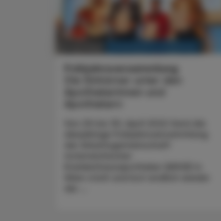
KRANKENHAUS-PHARMAZIE
27. Juni 2022
Frühjahrsversammlung
Die Einhörner unter den
Apothekerinnen und
Apothekern
Von 29. bis 30. April 2022 fand die
diesjährige Frühjahrsversammlung
der Arbeitsgemeinschaft
österreichischer
Krankenhausapotheker (ARGE) in
Wien statt und bot endlich wieder
die ...