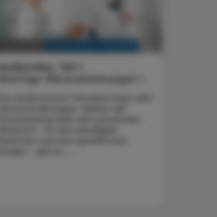
KRANKENHAUS-PHARMAZIE
. August 2021
Antibiotika, Teil 1
Wichtige Wechselwirkungen 1
Die antibiotische Therapie birgt viele
Herausforderungen. Neben der
Entscheidung über den passenden
Wirkstoff – für den jeweiligen
Patienten und den spezifischen
Erreger – gilt es, ...