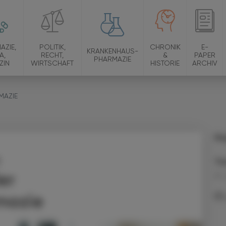
AZIE,
POLITIK,
CHRONIK
E-
KRANKENHAUS-
A,
RECHT,
&
PAPER
PHARMAZIE
ZIN
WIRTSCHAFT
HISTORIE
ARCHIV
MAZIE
Ma
Th
er
21.
mazie