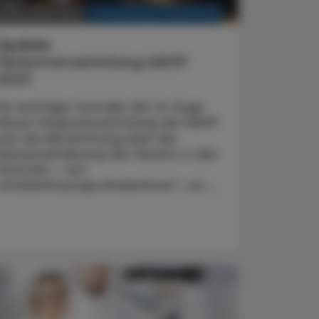
KRANKENHAUS-PHARMAZIE
9. Dezember 2023
Update
Herbstversammlung AAHP
2023
Ein wichtiger formaler Akt im Zuge
dieser Hauptversammlung der AAHP
war die Abstimmung über die
Namensänderung des Vereins in den
Statuten – auf
„KrankenhausapothekerInnen“, um ...