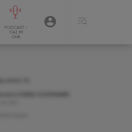
☰
USER
PODCAST -
ÖAZ IM
OHR
g. pharm. Dr.
eodora STEINDL-SCHÖNHUBER
 Juni 2021
Artikel drucken