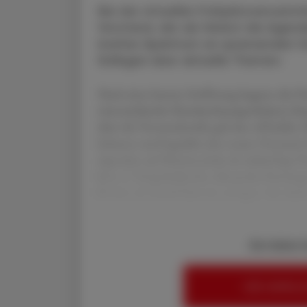
Bei der virtuellen Frühjahrsversam
Vorstand, der ab Herbst die Agende
breites Spektrum an spannenden Vo
Kollegen über aktuelle Themen.
Nach einer kurzen Eröffnung begann die Pr
österreichischer Krankenhausapotheker), Ka
über die Vorstandswahl, gab den offiziellen
bekannt und begrüßte den neuen Vorstand.
Agenden auf Martina Jeske als zukünftige Pr
bzw. 2. Vizepräsidentin, Alexandra Pointin
Pircher als Schriftführerin erfolgen. Bis dahi
Sie haben 
HIER ANMELD