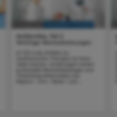
KRANKENHAUS-PHARMAZIE
30. August 2021
16
Antibiotika, Teil 2
Wichtige Wechselwirkungen
Im Teil 2 des Artikels zur
antibiotischen Therapie mit ihren
vielen Heraus- forderungen stehen
potenzielle Wechselwirkungen und
Toxizitätsproblematiken wie
Nephro-, Oto-, Myelo- und ...