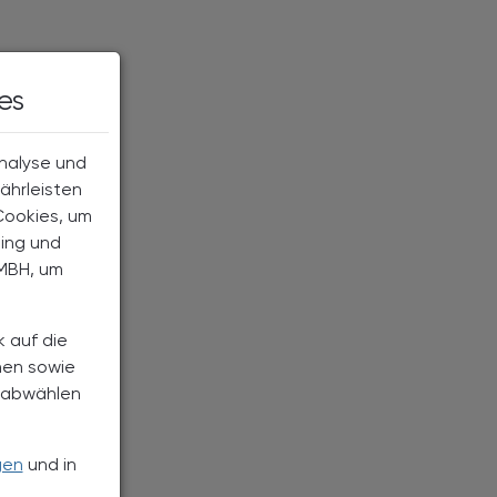
es
Analyse und
ährleisten
Cookies, um
ting und
MBH, um
k auf die
nen sowie
h abwählen
gen
und in