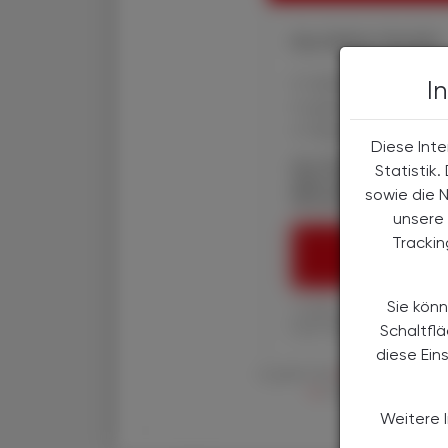
Ihre Online-Vorteile:
✔ exklusive Online-In
I
✔ gratis für alle Prin
✔ Überblick über die
Diese Inte
Die Österreichische
Statistik
über spannende The
sowie die 
Wirtschaft, Gesundhe
unsere 
Tracki
ÖAZ-ABON
Sie könn
1 Jahr um € 179,– (exkl
Ihre ÖAZ als Printaus
Schaltfl
diese Ein
Es gelten die
AGB
,
Datenschutzric
en
der Österreichische 
Weitere 