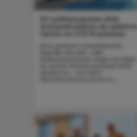
KRANKENHAUS-PHARMAZIE
10. April 2026
S3-Leitlinienupdate 2026
Acetylsalicylsäure als selektiv
Option zur
VTE-Prophylaxe
Nach größeren orthopädischen
Eingriffen wie Hüft- oder
Knieendoprothesen steigt das Risiko
für venöse Thromboembolien (VTE)
deutlich an – von tiefen
Venenthrombosen bis hin zu ...