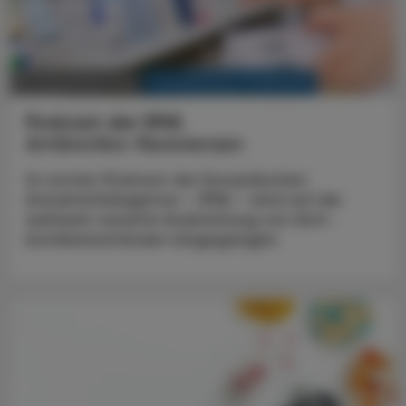
KRANKENHAUS-PHARMAZIE
22. Dezember 2025
Podcast der EMA
Antibiotika-Resistenzen
Im ersten Podcast der Europäischen
Arzneimittelagentur – EMA – wird auf die
weltweit rasante Ausbreitung von Anti­
biotikaresistenzen eingegangen.