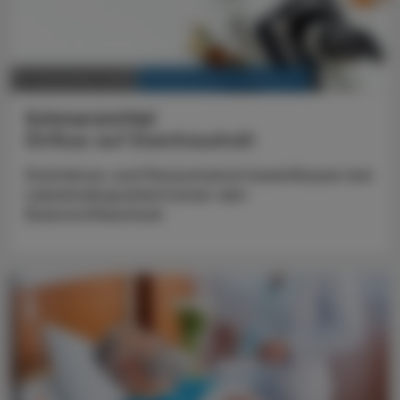
KRANKENHAUS-PHARMAZIE
21. Dezember 2025
Schmerzmittel
Einfluss auf Eisenhaushalt
Diclofenac und Paracetamol beeinflussen bei
Leberkrebspatient:innen den
Eisenstoffwechsel.