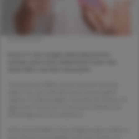
© Shutterstock
Etwa 5 % der Lungen-Adenokarzinome
werden durch eine fehlerhafte Fusion der
Gene EML4 und ALK verursacht.
Forschende des DKFZ und der Stanford University
zeigten nun, dass nicht alle Fusionsvarianten gleich
reagieren. In Mausmodellen verursachte die Variante V3
aggressivere Tumore als V1 und sprach schlechter auf
ALK-Inhibitoren wie Lorlatinib an.
Auch unterschiedliche Tumor-Suppressorgene wirkten je
nach Variante unterschiedlich stark. Eine Analyse von