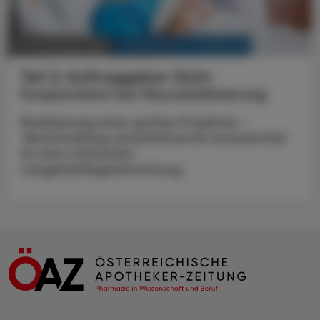
KRANKENHAUS-PHARMAZIE
20. Dezember 2025
Teil 2: Auftraggeber-Sicht
Kooperation bei Neuverblisterung
Realisierung eines großen Projektes –
Bereitstellung neuverblisterter Arzneimittel
für eine stationäre
Langzeitpflegeeinrichtung.