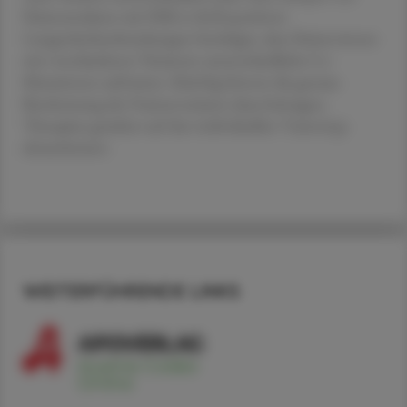
Patientendaten mit EML4-ALK-positiven
Lungenkrebserkrankungen bestätigte, dass Patient:innen
mit verschiedenen Varianten unterschiedliche Co-
Mutationen aufweisen. Künftig könnte die genaue
Bestimmung der Fusionsvariante dazu beitragen,
Therapien gezielter auf den individuellen Tumortyp
abzustimmen.
WEITERFÜHRENDE LINKS