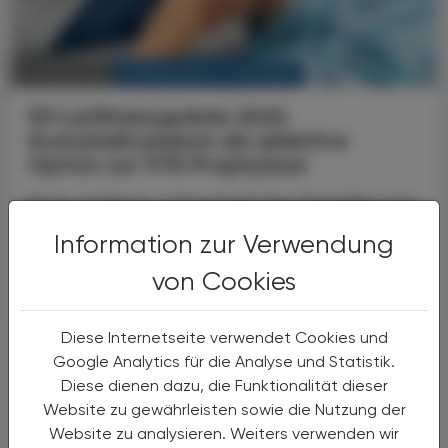
KRANKENHAUS-PHARMAZIE
10. April 2026
S3-Leitlinienupdate 2026
Acetylsalicylsäure als selektive
Option zur
VTE-Prophylaxe
Nach größeren orthopädischen Eingriffen wie
Hüft- oder Knieendoprothesen steigt das
Information zur Verwendung
Risiko für venöse Thromboembolien (VTE)
deutlich an – von tiefen Venenthrombosen
von Cookies
bis hin zu ...
Diese Internetseite verwendet Cookies und
Google Analytics für die Analyse und Statistik.
Diese dienen dazu, die Funktionalität dieser
Website zu gewährleisten sowie die Nutzung der
Website zu analysieren. Weiters verwenden wir