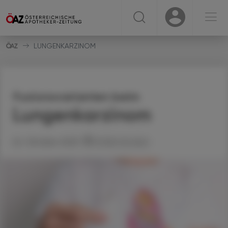
☰
USER
USER
LUNGENKARZINOM
Fusionsvarianten beim
Lungenkarzinom
24. Oktober 2025
Artikel drucken