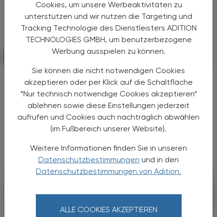
Cookies, um unsere Werbeaktivitäten zu
unterstützen und wir nutzen die Targeting und
Tracking Technologie des Dienstleisters ADITION
TECHNOLOGIES GMBH, um benutzerbezogene
Werbung ausspielen zu können.
KRANKENHAUS-PHARMAZIE
11. März 2026
Sie können die nicht notwendigen Cookies
Digitalisierung wirkt
akzeptieren oder per Klick auf die Schaltfläche
Unit-Dose-Verblisterung
“Nur technisch notwendige Cookies akzeptieren”
ablehnen sowie diese Einstellungen jederzeit
Die Apotheke der Barmherzigen Brüder Linz
aufrufen und Cookies auch nachträglich abwählen
zeigt, wie Digitalisierung die
(im Fußbereich unserer Website).
Arzneimittelversorgung im Krankenhaus
verbessern kann: bis zu 75 % Zeitersparnis in
Weitere Informationen finden Sie in unseren
der Pflege, extrem niedrige ...
Datenschutzbestimmungen
und in den
Datenschutzbestimmungen von Adition.
ALLE COOKIES AKZEPTIEREN