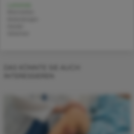
Lorlatinib
Alternativen
Anwendungen
Handel
Sicherheit
DAS KÖNNTE SIE AUCH
INTERESSIEREN