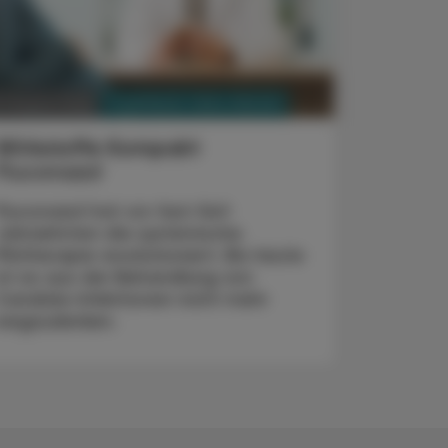
PHARMAZIE, TARA, MEDIZIN
3. August 2026
Wirkstoffe Kompakt
Fluconazol
Fluconazol hat vor fast fünf
Jahrzehnten die systemische
Pilztherapie revolutioniert. Bis heute
ist es aus der Behandlung von
Candida-Infektionen nicht mehr
wegzudenken.