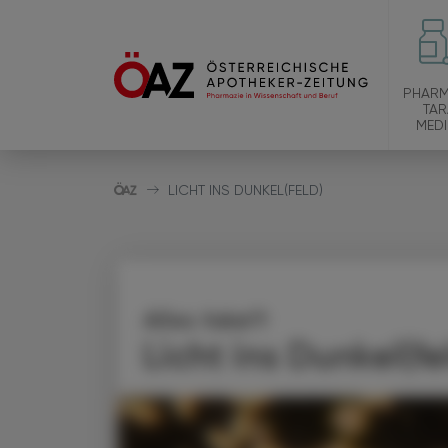
PHARM
TAR
MEDI
LICHT INS DUNKEL(FELD)
Alles fake?!
Licht ins Dunkel(fe