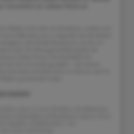
e tatsächlich ein valides Mittel zur
ass Objekte Licht nicht nur absorbieren, sondern zum
i einem Mikroskop nun so eingestellt, dass die direkten
rbeigehen, sieht der/die Betrachter:in nur das von
enkte Licht. Der Hintergrund bleibt dunkel, die
d bunten Farben heraus. Das Dunkelfeld- hat
l, dass die Untersuchungsobjekte – die meistens
 Kontrast haben und daher besser zu erkennen sind. So
bjekten gut beurteilt werden.
yse kommt
tulierte schon vor etwa 100 Jahren, dass Blutproben
sehens Rückschlüsse auf Krankheiten zulassen. Heute
den Begriffen „Vitalblutanalyse“ oder
 einen neuen Aufschwung.