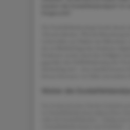
basiert die Dunkelfeldanalyse? Ist si
Diagnostik?
Die Dunkelfeldmikroskopie beruht darauf, d
Teil auch ablenken. Wird die Beleuchtung be
Lichtstrahlen am Objektiv des Mikroskops vo
den im Blickfeld liegenden Strukturen abgel
Strukturen stechen durch ihre Helligkeit un
gegenüber dem Hellfeldmikroskop den Vortei
durchsichtig sind – einen deutlich besseren
können Konturen von Zellen und anderen O
Woher die Dunkelfeldanal
Der Insektenforscher Günther Enderlein pos
im Dunkelfeldmikroskop aufgrund ihres Aus
erlebt die Dunkelfeldanalyse – häufig unter 
„Dunkelfeldmikroskopie nach Enderlein“ –