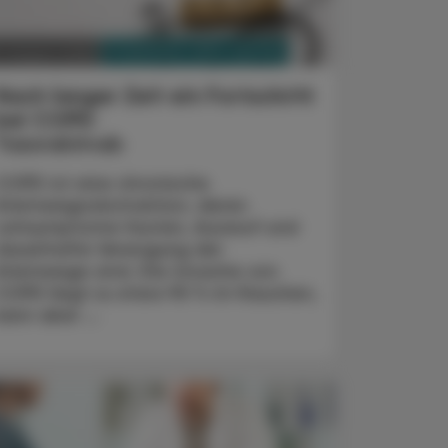
PHARMAZIE, TARA, MEDIZIN
3. August 2026
Nach langer Zeit ein Fortschritt
bei COPD
Tozorakimab
COPD ist eine chronische
Atemwegsobstruktion, deren
Leitsymptome Husten, Auswurf und
dauerhafte Verengung der
Atemwege sind. Die Ursache von
COPD liegt zu etwa 90 % im Rauchen,
kann aber ...