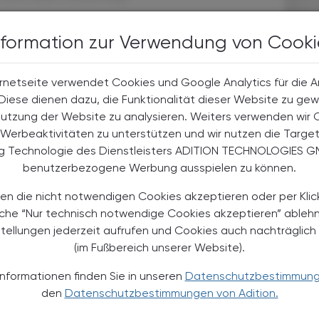
rkeit
nformation zur Verwendung von Cooki
en geeignet ist, ist jedoch nicht belegt. Im Gegenteil
. Eine kleine Studie mit 24 Proband:innen untersuchte
rnetseite verwendet Cookies und Google Analytics für die 
i der Diagnose von Diabetes und stieß dabei auf das
. Diese dienen dazu, die Funktionalität dieser Website zu gew
1
eproduzierbar waren.
In einer anderen Untersuchung
Nutzung der Website zu analysieren. Weiters verwenden wir 
 der Dunkelfeldanalyse versierten Heilpraktiker nicht,
Werbeaktivitäten zu unterstützen und wir nutzen die Targe
en. Es kam nicht nur zu falsch-negativen Diagnosen,
ng Technologie des Dienstleisters ADITION TECHNOLOGIES G
2
0 von 83 Gesunden).
Eine aktuellere Studie untersuchte
benutzerbezogene Werbung ausspielen zu können.
tamin-B12-Mangel an 30 Personen im Vergleich zu
en die nicht notwendigen Cookies akzeptieren oder per Klic
Eisen- bzw. Vitamin-B12-Mangel. Zwar konnte anhand
äche “Nur technisch notwendige Cookies akzeptieren” ableh
n rund 70 % der Fälle ein Eisenmangel und in 60–80 %
stellungen jederzeit aufrufen und Cookies auch nachträglic
n, die Expert:innen von Cochrane Österreich sehen
(im Fußbereich unserer Website).
3
design.
Zudem wurde die Studie von einer Firma
herstellt.
Informationen finden Sie in unseren
Datenschutzbestimmun
den
Datenschutzbestimmungen von Adition.