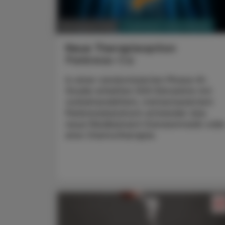
PHARMAZIE, TARA, MEDIZIN
08. August 2026
Neue Therapieoption
Pankreas-Ca
In einer randomisierten Phase-III-
Studie erhielten 500 Erkrankte mit
vorbehandeltem, metastasiertem
Pankreaskarzinom entweder das
neue Medikament Daraxonrasib ode
eine Chemotherapie.