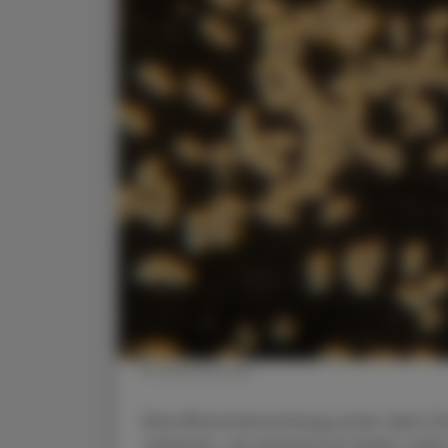
© Shutterstock
Eine Blutuntersuchung unter dem Du
zulassen, ob jemand an Krebs oder