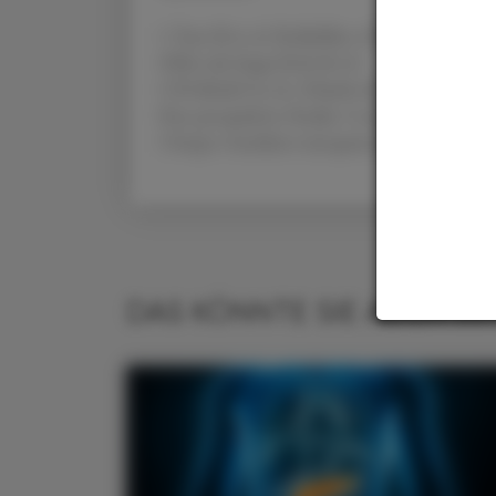
1 Teut M et al. Reliability of Enderlein’s da
2006, Jul-Aug;12(4):36-41
2 El-Safadi S et al., Erlaubt die Dunkelfel
Eine prospektive Studie. Complementary Me
3 https://medizin-transparent.at/dunkelfel
DAS KÖNNTE SIE AUCH IN