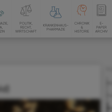
AZIE,
POLITIK,
CHRONIK
E-
KRANKENHAUS-
A,
RECHT,
&
PAPER
PHARMAZIE
ZIN
WIRTSCHAFT
HISTORIE
ARCHIV
10.
Wo
ld)
Pro
Qu