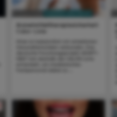
PHARMAZIE, TARA, MEDIZIN
07. August 2026
0
Arzneimitteltherapiesicherheit
Calor-Liste
Hitze ist bekanntlich mit erheblichen
Gesundheitsrisiken verbunden. Das
deutsche Forschungsprojekt ADAPT-
HEAT hat deshalb die CALOR-Liste
r
entwickelt, um medizinisches
Fachpersonal dabei zu ...