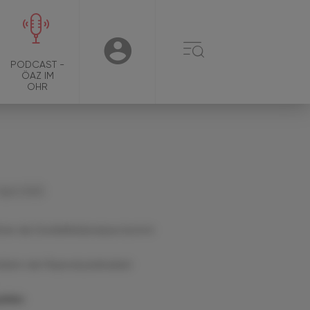
☰
USER
PODCAST -
ÖAZ IM
OHR
 April 2025
her die Dunkelfeldanalyse kommt
blem der Reproduzierbarkeit
ellen