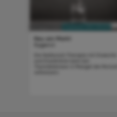
PHARMAZIE, TARA, MEDIZIN
03. August 2026
Neu am Markt
Kygevvi
Die Nukleosid-Therapie mit Doxecitin
und Doxribtimin kann bei
Thymidinkinase-2-Mangel die Motori
verbessern.