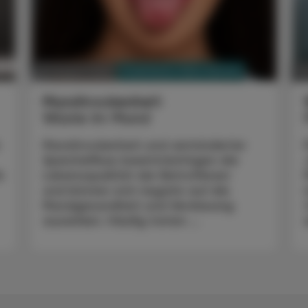
PHARMAZIE, TARA, MEDIZIN
03. August 2026
0
Mundtrockenheit
Wüste im Mund
Mundtrockenheit und verminderter
Speichelfluss beeinträchtigen die
k
Lebensqualität der Betroffenen
und können sich negativ auf die
Mundgesundheit und Verdauung
auswirken. Häufig treten ...