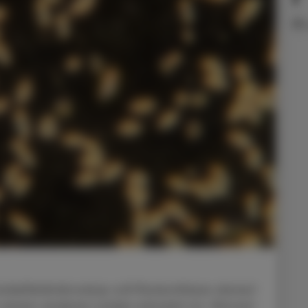
nkelfeldmikroskop soll Rückschlüsse darauf
 einem anderen Leiden erkrankt ist. Worauf