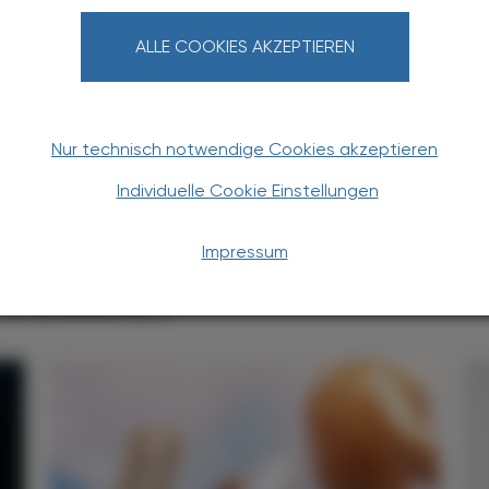
rkfield analysis of live blood. Altern Ther Health Med.
ALLE COOKIES AKZEPTIEREN
dmikroskopie nach Enderlein die Diagnose von Krebs?
dicine Research. 2005, 12(3), 148-151
danalyse/#ref3 Zugriff am 10.04.2025
Nur technisch notwendige Cookies akzeptieren
Individuelle Cookie Einstellungen
Impressum
TERESSIEREN