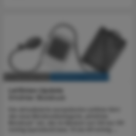
KRANKENHAUS-PHARMAZIE
28. September 2024
Leitlinien-Update
Erhöhter Blutdruck
Die aktualisierte europäische Leitlinie führt
die neue Blutdruckkategorie „erhöhter
Blutdruck“ ein, der im Bereich von 120 bis 139
mmHg (systolisch) bzw. 70 bis 89 mmHg ...