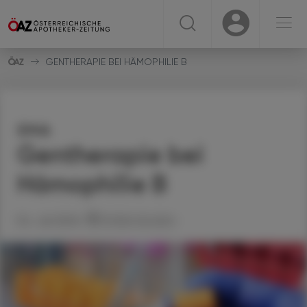
☰
USER
USER
GENTHERAPIE BEI HÄMOPHILIE B
EMA
Gentherapie bei
Hämophilie B
04. Juli 2024
Artikel drucken