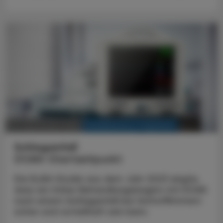
KRANKENHAUS-PHARMAZIE
20. September 2024
Schlaganfall
DOAK-Startzeitpunkt
Die ELAN-Studie aus dem Jahr 2023 zeigte,
dass ein früher Behandlungsbeginn mit DOAK
nach einem Schlaganfall bei Vorhofflimmern
sicher und vorteilhaft sein kann.