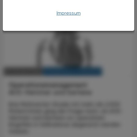
Impressum
KRANKENHAUS-PHARMAZIE
29. Oktober 2024
Operationsmanagement
ACE-Hemmer und Sartane
Eine Multicenter-Studie mit mehr als 2.000
Patient:innen ging der Frage nach, ob ACE-
Hemmer und Sartane vor operativen
Eingriffen in Vollnarkose abgesetzt werden
müssen.