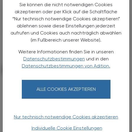
Sie können die nicht notwendigen Cookies
akzeptieren oder per Klick auf die Schaltfläche
“Nur technisch notwendige Cookies akzeptieren”
ablehnen sowie diese Einstellungen jederzeit
aufrufen und Cookies auch nachträglich abwählen
(im Fußbereich unserer Website).
Weitere Informationen finden Sie in unseren
Datenschutzbestimmungen
und in den
Datenschutzbestimmungen von Adition.
KRANKENHAUS-PHARMAZIE
14. Februar 2025
Osimertinib
Kardiovaskuläres Risiko
ALLE COOKIES AKZEPTIEREN
Die Ergebnisse betonen die Notwendigkeit
einer engmaschigen kardiologischen
Überwachung unter Osimertinib – auch ohne
Nur technisch notwendige Cookies akzeptieren
kardiale Vorerkrankungen.
Individuelle Cookie Einstellungen