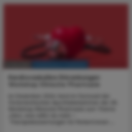
KRANKENHAUS-PHARMAZIE
14. Mai 2025
Kardiovaskuläre Erkrankungen
Workshop Klinische Pharmazie
Im Dezember 2024 fand im Festsaal der
Österreichischen Apothekerkammer der 28.
Workshop Klinische Pharmazie zum Thema
„Herz, was willst du mehr –
Therapiebewertungen für Patient:innen ...