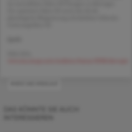
des menschlichen Faktor-IX-Transgens zu übertragen.
Der exprimierte Faktor IX ersetzt den für die
physiologische Blutgerinnung erforderlichen fehlenden
Gerinnungsfaktor IX.
Quelle
EMA 2024,
www.ema.europa.eu/en/medicines/human/EPAR/durveqtix
#HERZ UND KREISLAUF
DAS KÖNNTE SIE AUCH
INTERESSIEREN