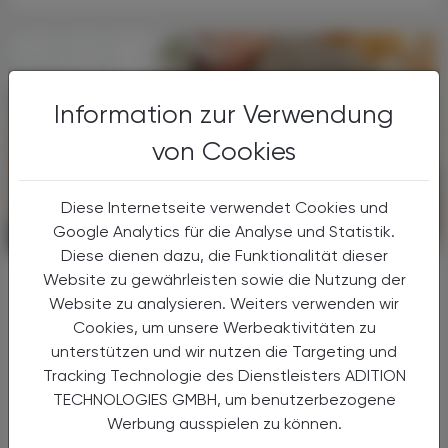
Information zur Verwendung
von Cookies
Diese Internetseite verwendet Cookies und
Google Analytics für die Analyse und Statistik.
KRANKENHAUS-PHARMAZIE
26. Februar 2025
Diese dienen dazu, die Funktionalität dieser
Remnant-Cholesterin
Website zu gewährleisten sowie die Nutzung der
Neuer Risikofaktor
Website zu analysieren. Weiters verwenden wir
Cookies, um unsere Werbeaktivitäten zu
Bei einigen Personen kann das
unterstützen und wir nutzen die Targeting und
kardiovaskuläre Risiko hoch sein, obwohl das
Tracking Technologie des Dienstleisters ADITION
LDL-Cholesterin medikamentös auf ein
TECHNOLOGIES GMBH, um benutzerbezogene
niedriges Level gesenkt wurde.
Werbung ausspielen zu können.