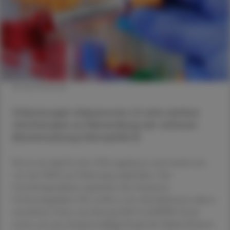
© shutterstock
Fidanacogen elaparvovec ist eine weitere
Gentherapie zur Behandlung der seltenen
Bluterkrankung Hämophilie B.
Sie ist seit April in den USA zugelassen und wurde nun
von der EMA zur Zulassung empfohlen. Das
Gentherapeutikum exprimiert den humanen
Gerinnungsfaktor IX, wofür es ein rekombinantes adeno-
assoziiertes Virus vom Serotyp Rh74 (AAVRh74var)
nutzt, um eine funktionsfähige Kopie der Padua-Variante