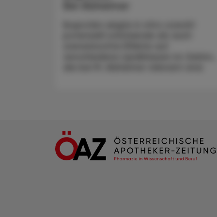
Bei Alzheimer
Ibuprofen zeigte in vitro sowohl
potenziell schützende als auch
unerwünschte Effekte auf
verschiedene Lipidklassen im Gehirn,
die bei M. Alzheimer relevant sind.