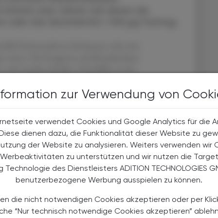
en letzten zwei Jahren, bei denen die
ar oder das Serumferritin < 100 µg/l betrug.
(III)-Derisomaltose-Infusionen oder eine
e traten 336 Ereignisse auf (Krankenhaus­
oder kardiovaskuläre Todesfälle), in der
enhausaufenthalte wegen Schlaganfall und Herzinfarkt
t geringer.
nformation zur Verwendung von Cooki
rnetseite verwendet Cookies und Google Analytics für die 
. Diese dienen dazu, die Funktionalität dieser Website zu gew
Nutzung der Website zu analysieren. Weiters verwenden wir 
Werbeaktivitäten zu unterstützen und wir nutzen die Targe
.1016/S0140-6736(22)02083-9
ng Technologie des Dienstleisters ADITION TECHNOLOGIES G
benutzerbezogene Werbung ausspielen zu können.
en die nicht notwendigen Cookies akzeptieren oder per Klic
äche “Nur technisch notwendige Cookies akzeptieren” ableh