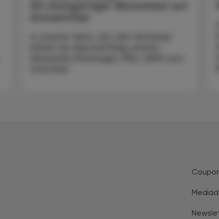
Ein einzigartiger Blickwinkel auf
Arzneimittel
In unserer Serie „Vor den Vorhang“
bitten wir diesmal Mag. pharm.
Alexandra Pointinger, MSc, aHPh zum
Interview.
Coupo
Mediad
Newsle