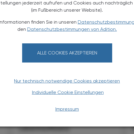
stellungen jederzeit aufrufen und Cookies auch nachträglic
(im Fußbereich unserer Website).
Informationen finden Sie in unseren
Datenschutzbestimmun
den
Datenschutzbestimmungen von Adition.
TERESSIEREN
ALLE COOKIES AKZEPTIEREN
Nur technisch notwendige Cookies akzeptieren
Individuelle Cookie Einstellungen
KRANKENHAUS-PHARMAZIE
17. November 2025
16
Impressum
Leberschädigung; Teil 2
Keine Standarddosis bei
Leberinsuffizienz