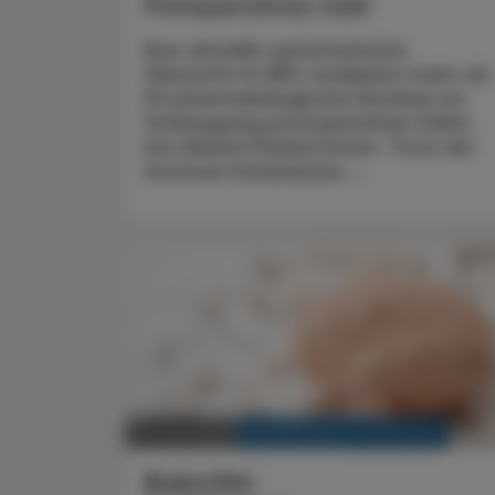
Postoperatives Delir
Eine aktuelle systematische
Übersicht im BMJ analysiert mehr als
50 pharmakologische Ansätze zur
Vorbeugung postoperativer Delire
bei älteren Patient:innen. Trotz der
enormen Datenbasis ...
KRANKENHAUS-PHARMAZIE
10. Juni 2025
Ibuprofen