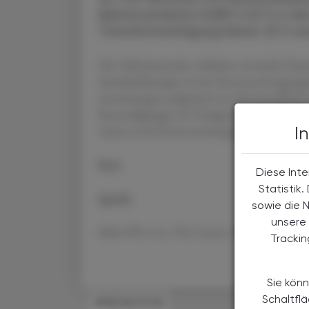
Ejektionsfraktion (LVEF) ≤ 45 % in d
Transferrinsättigung kleiner 20 % w
Die Teilnehmenden erhielten entweder Eisen
Standardtherapie. In der Interventionsgrupp
einweisungen aufgrund von Herzinsuffizienz 
Kontrollgruppe 411 Ereignisse. Auch Krank
waren in der Interventionsgruppe signifikan
I
Red.
Diese Inte
Statistik
Quelle
sowie die 
unsere 
Kalra PR et al., The Lancet, 2022 doi: 10
Tracki
Sie könn
Schaltfl
#MEDIKATION