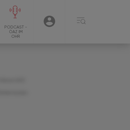
☰
USER
PODCAST -
ÖAZ IM
OHR
 Februar 2023
Artikel drucken