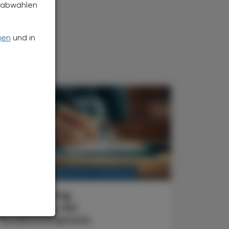
h abwählen
gen
und in
KRANKENHAUS-PHARMAZIE
. Juni 2025
Klinik Hietzing
Evaluierung der
Medikationspraxis