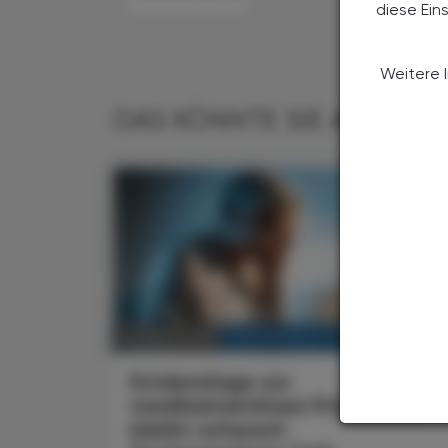
diese Ein
Weitere 
DAS KÖNNTE SIE AUCH IN
KRANKENHAUS-PHARMAZIE
25. März 2026
Evidenzlage zur
medikamentösen Prävention
bleibt schwach