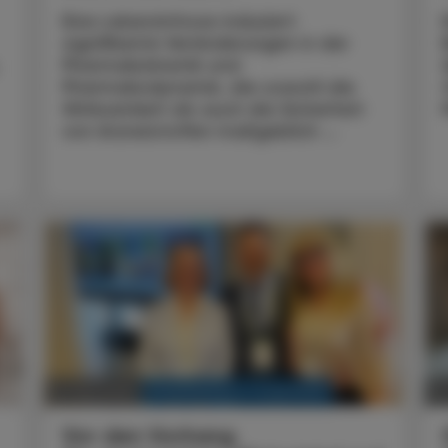
Eine Leberzirrhose induziert
signifikante Veränderungen in der
Pharmakokinetik und
Pharmakodynamik, die sowohl die
Wirksamkeit als auch die Sicherheit
von Arzneistoffen maßgeblich ...
KRANKENHAUS-PHARMAZIE
27. Mai 2025
06
Vor den Vorhang