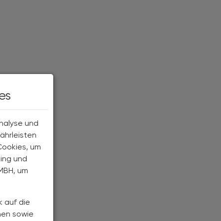
es
Analyse und
ährleisten
Cookies, um
ting und
MBH, um
k auf die
nen sowie