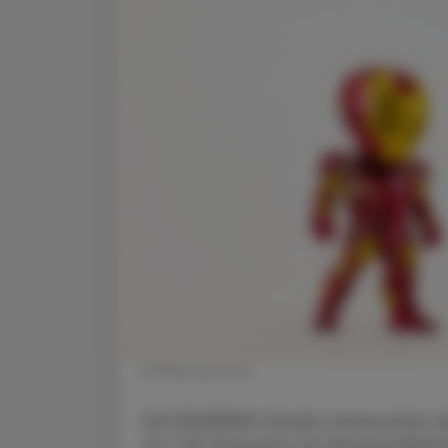
© Shutterstock
Die IRONMAN-Studie untersuchte die
an 1.137 Personen mit Herzinsuffizien