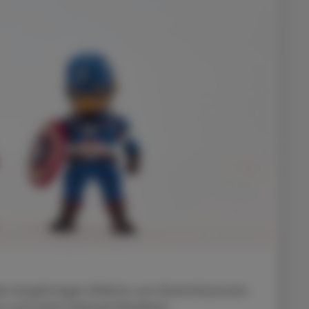
 langfristigen Effekte von Eiseninfusionen
z und einer linksventrikulären