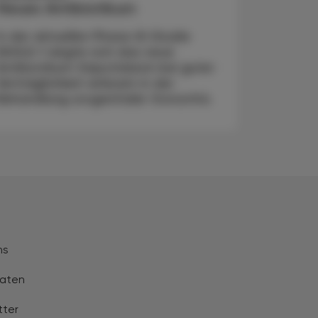
Neues Antibiotikum
In der aktuellen Phase-III-Studie
EAGLE-1 zeigte sich das neue
Antibiotikum Gepotidacin bei guter
Verträglichkeit wirksam in der
Behandlung urogenitaler Gonorrhö.
ns
aten
tter