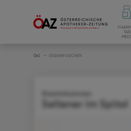
PHARM
TAR
MEDI
EISENINFUSIONEN
Eiseninfusionen
Seltener im Spital