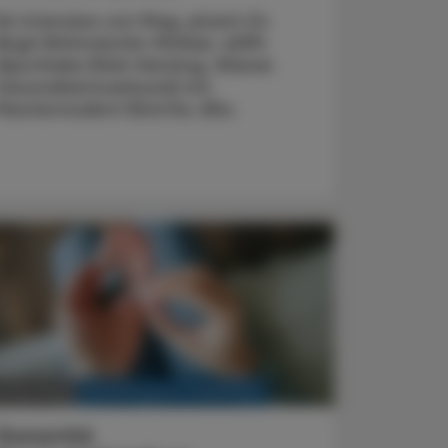
Ein Interview von Mag. pharm Dr.
Birgit Böhmdorfer-McNair, aHPh
(Apotheke Klinik Hietzing, Wiener
Gesundheitsverbund) mit
Masterstudent Elöd Kis, BSc.
KRANKENHAUS-PHARMAZIE
. Mai 2025
Gonorrhö