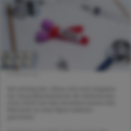
© Shutterstock
Seit Anfang des Jahres sind nach Angaben
der Gesundheitsbehörde der Afrikanischen
Union (CDC) auf dem Kontinent bereits 866
Menschen an einer Mpox-Infektion
gestorben.