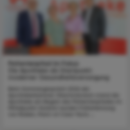
CHRONIK & HISTORIE
11. Juli 2026
Patientenpfad im Fokus
Die Apotheke als Startpunkt
moderner Gesundheitsversorgung
Beim Sommergespräch 2026 der
Apothekerkammer Oberösterreich stand die
Apotheke am Beginn des Patientenpfades im
Mittelpunkt: Konkret wurden Früherkennung
von Risiken, Point-of-Care-Tests ...