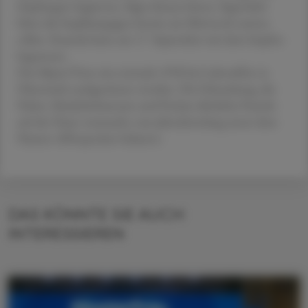
Impfungen beginnen, fügte Kaseya hinzu. Eigentlich
hätte die Impfkampagne bereits am Mittwoch starten
sollen. Ruanda hatte am 17. September mit dem Impfen
begonnen.
Das Mpox-Virus war erstmals 1958 bei Laboraffen in
Dänemark nachgewiesen worden. Die Erkrankung, die
Fieber, Muskelschmerzen und Pocken-ähnliche Pusteln
auf der Haut verursacht, war jahrzehntelang unter dem
Namen Affenpocken bekannt.
DAS KÖNNTE SIE AUCH
INTERESSIEREN