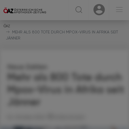
☰
USER
USER
MEHR ALS 800 TOTE DURCH MPOX-VIRUS IN AFRIKA SEIT
JÄNNER
Neue Zahlen
Mehr als 800 Tote durch
Mpox-Virus in Afrika seit
Jänner
04. Oktober 2024
Artikel drucken