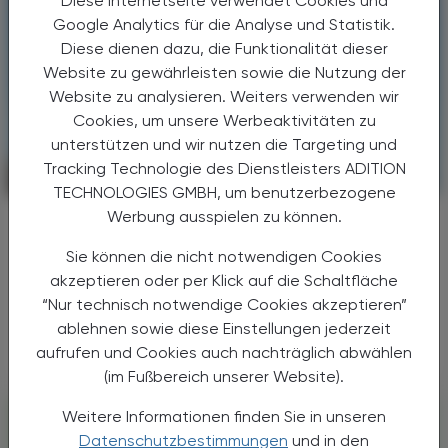
Diese Internetseite verwendet Cookies und
Google Analytics für die Analyse und Statistik.
Diese dienen dazu, die Funktionalität dieser
Website zu gewährleisten sowie die Nutzung der
Website zu analysieren. Weiters verwenden wir
Cookies, um unsere Werbeaktivitäten zu
unterstützen und wir nutzen die Targeting und
Tracking Technologie des Dienstleisters ADITION
CHRONIK & HISTORIE
17. Juli 2026
TECHNOLOGIES GMBH, um benutzerbezogene
Werbung ausspielen zu können.
Arbeitsbelastung
Hitzeschutzverordnung
Sie können die nicht notwendigen Cookies
akzeptieren oder per Klick auf die Schaltfläche
Hohe Temperaturen sind ein Problem für
“Nur technisch notwendige Cookies akzeptieren”
Beschäftigte – und auf Dauer auch für
ablehnen sowie diese Einstellungen jederzeit
Unternehmen.
aufrufen und Cookies auch nachträglich abwählen
(im Fußbereich unserer Website).
Weitere Informationen finden Sie in unseren
Datenschutzbestimmungen
und in den