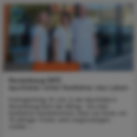
CHRONIK & HISTORIE
10. Juli 2026
Persenbeug (NÖ)
Apotheker rettet Radfahrer das Leben
Freitagmittag, 19. Juni. In der Apotheke in
Persenbeug läuft der Alltag – bis zwei
Radfahrer hereinkommen. Einer von ihnen, ein
75-jähriger Tiroler, wirkt angeschlagen:
starker ...