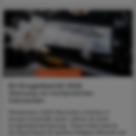
CHRONIK & HISTORIE
30. Juni 2026
EU-Drogenbericht 2026
Warnung vor hochpotenten
Substanzen
Mindestens 7.600 Menschen starben in
Europa innerhalb eines Jahres an einer
Drogenüberdosierung. Diese Zahl nannte
EU-Kommissar für Inneres Magnus Brunner bei