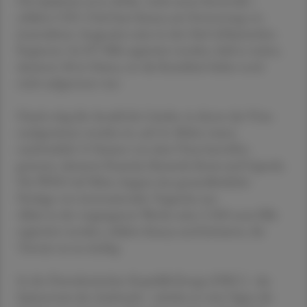
Die Epidemie sei in Afrika "nicht unter Kontrolle",
erklärte CDC-Chef Jean Kaseya am Donnerstag vor
Journalisten. Insgesamt seien in den fünf afrikanischen
Regionen 34.297 Fälle registriert worden, hieß es weiter,
darunter 38 in Ghana, wo die Krankheit bisher noch
nicht aufgetreten war.
Damit stieg die Anzahl der Länder, in denen das Virus
nachgewiesen worden ist, auf 16. Bisher waren
nachweislich 15 Staaten von dem Virus betroffen
gewesen, darunter Ruanda, Burundi, Kenia und Uganda.
Die WHO rief Mitte August eine gesundheitliche
Notlage von internationaler Tragweite aus.
Allein in der vergangenen Woche seien 2.500 neue Fälle
registriert worden, erklärte Kaseya und kritisierte, die
Testrate sei zu niedrig.
In der Demokratischen Republik Kongo (DRC) - das
Epizentrum des Ausbruchs - würden in zwei Tagen die