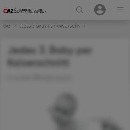
☰
USER
USER
JEDES 3. BABY PER KAISERSCHNITT
Jedes 3. Baby per
Kaiserschnitt
19. Juli 2022
Artikel drucken