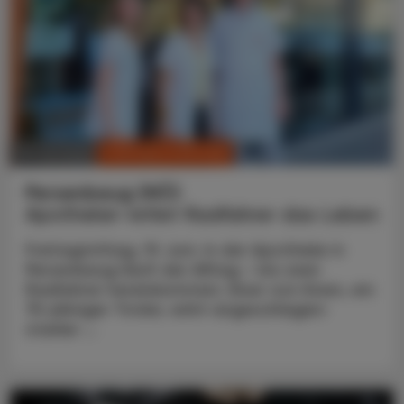
CHRONIK & HISTORIE
10. Juli 2026
Persenbeug (NÖ)
Apotheker rettet Radfahrer das Leben
Freitagmittag, 19. Juni. In der Apotheke in
Persenbeug läuft der Alltag – bis zwei
Radfahrer hereinkommen. Einer von ihnen, ein
75-jähriger Tiroler, wirkt angeschlagen:
starker ...