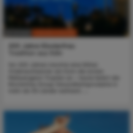
CHRONIK & HISTORIE
26. Juli 2026
200 Jahre Klosterfrau
Tradition aus Köln
Vor 200 Jahren mischte eine Kölner
Ordensschwester am Dom die ersten
Melissengeist-Tropfen an – heute liefert die
Klosterfrau Group Gesundheitsprodukte in
mehr als 30 Länder weltweit. ...