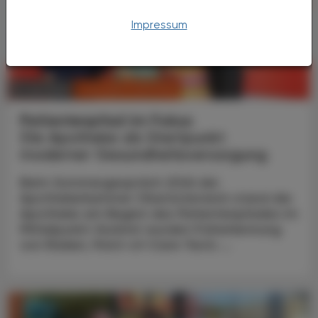
Impressum
CHRONIK & HISTORIE
11. Juli 2026
Patientenpfad im Fokus
Die Apotheke als Startpunkt
moderner Gesundheitsversorgung
Beim Sommergespräch 2026 der
Apothekerkammer Oberösterreich stand die
Apotheke am Beginn des Patientenpfades im
Mittelpunkt: Konkret wurden Früherkennung
von Risiken, Point-of-Care-Tests ...