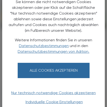
Sie können die nicht notwendigen Cookies
akzeptieren oder per Klick auf die Schaltfläche
“Nur technisch notwendige Cookies akzeptieren”
ablehnen sowie diese Einstellungen jederzeit
aufrufen und Cookies auch nachträglich abwählen
CHRONIK & HISTORIE
13. Juli 2026
(im Fußbereich unserer Website).
Asiatische Hornissen
Weitere Informationen finden Sie in unseren
Erster Nestfund in Österreich
Datenschutzbestimmungen
und in den
Zwei Primärnester der Asiatischen Hornisse
Datenschutzbestimmungen von Adition.
(Vespa velutina) wurden am 20. Juni 2026 in
Lustenau, Vorarlberg, entdeckt. Das ist
Österreichs erster dokumentierter Nestfund
ALLE COOKIES AKZEPTIEREN
dieser invasiven Art.
Nur technisch notwendige Cookies akzeptieren
Individuelle Cookie Einstellungen