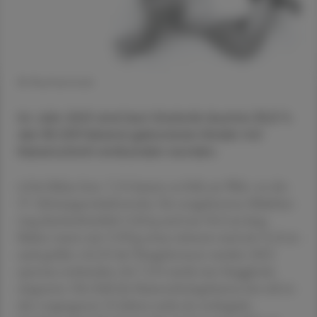
© Shutterstock
Im Jahr 2021 sind laut Statistik Austria 30,5 %
der 85.329 lebend geborenen Kinder mit
Kaiserschnitt entbunden worden.
6.044 Babys bzw. 7,1 % kamen zu früh zur Welt, vor der
37. Schwangerschaftswoche. Ein neugeborenes Mädchen
wog durchschnittlich 3.265 g und war 50,3 cm lang.
Buben waren mit 3.393 g etwas schwerer und mit 51,0 cm
auch größer. 62,2 % der Neugeborenen wurden 2021
spontan entbunden, bei 7,3 % wurde eine Saugglocke
eingesetzt. Die Zahl der Kaiserschnittgeburten hat sich in
den vergangenen 25 Jahren mehr als verdoppelt,