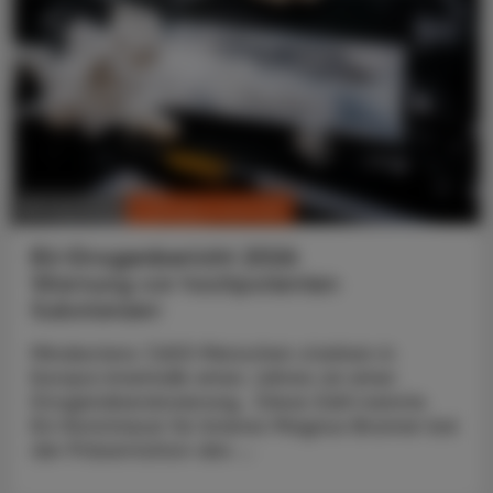
CHRONIK & HISTORIE
30. Juni 2026
EU-Drogenbericht 2026
Warnung vor hochpotenten
Substanzen
Mindestens 7.600 Menschen starben in
Europa innerhalb eines Jahres an einer
Drogenüberdosierung. Diese Zahl nannte
EU-Kommissar für Inneres Magnus Brunner bei
der Präsentation des ...