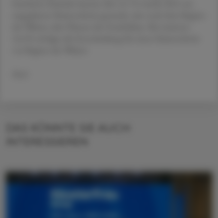
berichtete Statistik Austria. Bei 13,7 % wurde 2021 ein
ungeplanter Kaiserschnitt gemacht, also nach dem Beginn
der Wehen oder Platzen der Fruchtblase. Bei weiteren
16,9 % erfolgte die Entscheidung für einen Kaiserschnitt
vor Beginn der Wehen.
Red.
DAS KÖNNTE SIE AUCH
INTERESSIEREN