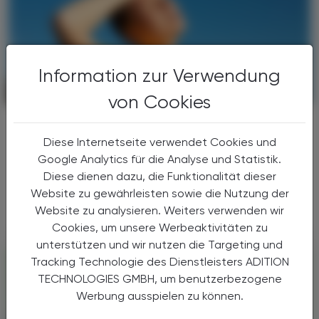
Information zur Verwendung
CHRONIK & HISTORIE
17. Juli 2026
von Cookies
Arbeitsbelastung
Hitzeschutzverordnung
Diese Internetseite verwendet Cookies und
Google Analytics für die Analyse und Statistik.
Hohe Temperaturen sind ein Problem für
Diese dienen dazu, die Funktionalität dieser
Beschäftigte – und auf Dauer auch für
Website zu gewährleisten sowie die Nutzung der
Unternehmen.
Website zu analysieren. Weiters verwenden wir
Cookies, um unsere Werbeaktivitäten zu
unterstützen und wir nutzen die Targeting und
Tracking Technologie des Dienstleisters ADITION
TECHNOLOGIES GMBH, um benutzerbezogene
Werbung ausspielen zu können.