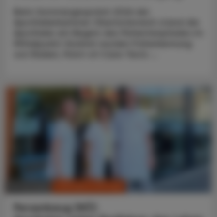
Beim Sommergespräch 2026 der
Apothekerkammer Oberösterreich stand die
Apotheke am Beginn des Patientenpfades im
Mittelpunkt: Konkret wurden Früherkennung
von Risiken, Point-of-Care-Tests ...
CHRONIK & HISTORIE
10. Juli 2026
Persenbeug (NÖ)