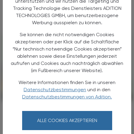
unterstützen und wir nutzen die Targeting und
Hohe Temperaturen sind ein Problem für
Beschäftigte – und auf Dauer auch für
Tracking Technologie des Dienstleisters ADITION
Unternehmen.
TECHNOLOGIES GMBH, um benutzerbezogene
Werbung ausspielen zu können.
Sie können die nicht notwendigen Cookies
akzeptieren oder per Klick auf die Schaltfläche
“Nur technisch notwendige Cookies akzeptieren”
ablehnen sowie diese Einstellungen jederzeit
aufrufen und Cookies auch nachträglich abwählen
(im Fußbereich unserer Website).
Weitere Informationen finden Sie in unseren
Datenschutzbestimmungen
und in den
CHRONIK & HISTORIE
Datenschutzbestimmungen von Adition.
13. Juli 2026
Asiatische Hornissen
Erster Nestfund in Österreich
ALLE COOKIES AKZEPTIEREN
Zwei Primärnester der Asiatischen Hornisse