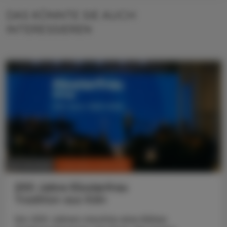
DAS KÖNNTE SIE AUCH
INTERESSIEREN
CHRONIK & HISTORIE
26. Juli 2026
200 Jahre Klosterfrau
Tradition aus Köln
Vor 200 Jahren mischte eine Kölner