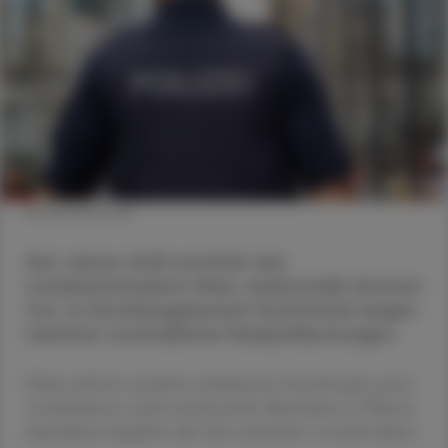
© Shutterstock
Seit Jänner 2025 ermittelt das
Landeskriminalamt Wien, Außenstelle Zentrum
Ost, im Ermittlungsbereich Suchtmittel wegen
mehrerer mutmaßlicher Rezeptfälschungen.
Dabei soll eine zunächst unbekannte Frau Rezepte unter
verschiedenen, nicht existierenden Identitäten in Wiener
Apotheken eingelöst oder dies zumindest versucht haben.