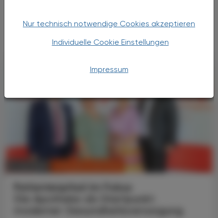
(Vespa velutina) wurden am 20. Juni 2026 in
Lustenau, Vorarlberg, entdeckt. Das ist
Österreichs erster dokumentierter Nestfund
Nur technisch notwendige Cookies akzeptieren
dieser invasiven Art.
Individuelle Cookie Einstellungen
Impressum
CHRONIK & HISTORIE
11. Juli 2026
Patientenpfad im Fokus
Die Apotheke als Startpunkt
moderner Gesundheitsversorgung