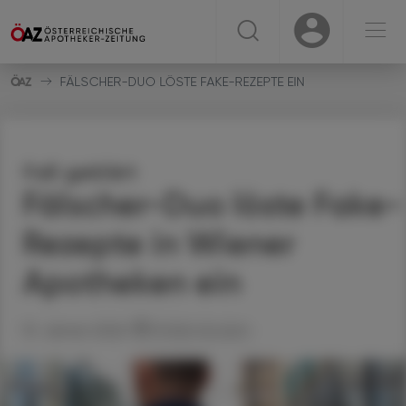
☰
USER
USER
FÄLSCHER-DUO LÖSTE FAKE-REZEPTE EIN
Fall geklärt
Fälscher-Duo löste Fake-
Rezepte in Wiener
Apotheken ein
13. Jänner 2026
Artikel drucken