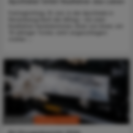
Apotheker rettet Radfahrer das Leben
Freitagmittag, 19. Juni. In der Apotheke in
Persenbeug läuft der Alltag – bis zwei
Radfahrer hereinkommen. Einer von ihnen, ein
75-jähriger Tiroler, wirkt angeschlagen:
starker ...
CHRONIK & HISTORIE
30. Juni 2026