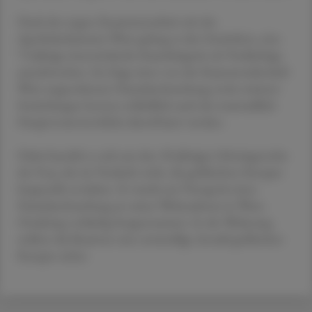
Dank der engen Zusammenarbeit mit der
Apothekerkammer Wien gelang es den Ermittlern, eine
72-jährige österreichische Staatsbürgerin als Verdächtige
auszuforschen. Im Zuge einer von der Staatsanwaltschaft
Wien angeordneten Hausdurchsuchung sowie weiterer
Ermittlungen konnte schließlich auch der mutmaßlich
Hauptverantwortliche identifiziert werden.
Dabei handelt es sich um den 30-jährigen Schwiegersohn
der Frau, der im Verdacht steht, die gefälschten Rezepte
hergestellt zu haben. Er wurde am Vortag bei einer
Hausdurchsuchung an seiner Wohnadresse in Wien-
Ottakring vorläufig festgenommen. In der Wohnung
stellten die Beamten eine zweistellige Anzahl gefälschter
Rezepte sicher.