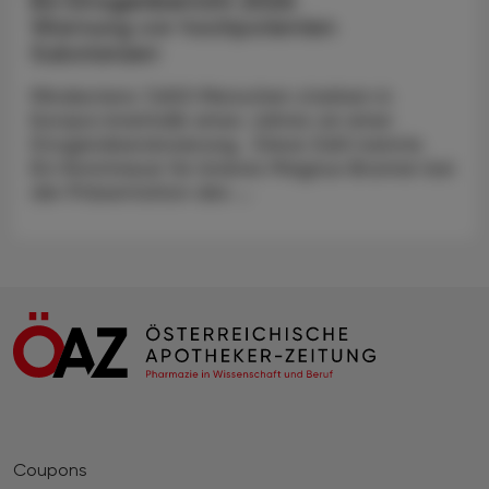
EU-Drogenbericht 2026
Warnung vor hochpotenten
Substanzen
Mindestens 7.600 Menschen starben in
Europa innerhalb eines Jahres an einer
Drogenüberdosierung. Diese Zahl nannte
EU-Kommissar für Inneres Magnus Brunner bei
der Präsentation des ...
Coupons