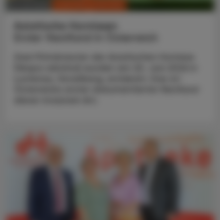
CHRONIK & HISTORIE
13. Juli 2026
Asiatische Hornissen
Erster Nestfund in Österreich
Zwei Primärnester der Asiatischen Hornisse
(Vespa velutina) wurden am 20. Juni 2026 in
Lustenau, Vorarlberg, entdeckt. Das ist
Österreichs erster dokumentierter Nestfund
dieser invasiven Art.