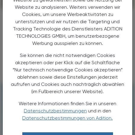
CHRONIK & HISTORIE
26. Juli 2026
Website zu analysieren. Weiters verwenden wir
Cookies, um unsere Werbeaktivitäten zu
200 Jahre Klosterfrau
unterstützen und wir nutzen die Targeting und
Tradition aus Köln
Tracking Technologie des Dienstleisters ADITION
TECHNOLOGIES GMBH, um benutzerbezogene
Vor 200 Jahren mischte eine Kölner
Ordensschwester am Dom die ersten
Werbung ausspielen zu können.
Melissengeist-Tropfen an – heute liefert die
Sie können die nicht notwendigen Cookies
Klosterfrau Group Gesundheitsprodukte in
akzeptieren oder per Klick auf die Schaltfläche
mehr als 30 Länder weltweit. ...
“Nur technisch notwendige Cookies akzeptieren”
ablehnen sowie diese Einstellungen jederzeit
aufrufen und Cookies auch nachträglich abwählen
(im Fußbereich unserer Website).
Weitere Informationen finden Sie in unseren
Datenschutzbestimmungen
und in den
Datenschutzbestimmungen von Adition.