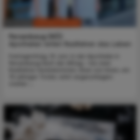
CHRONIK & HISTORIE
10. Juli 2026
Persenbeug (NÖ)
Apotheker rettet Radfahrer das Leben
Freitagmittag, 19. Juni. In der Apotheke in
Persenbeug läuft der Alltag – bis zwei
Radfahrer hereinkommen. Einer von ihnen, ein
75-jähriger Tiroler, wirkt angeschlagen:
starker ...