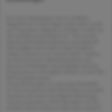
Die meisten Erkrankungen traten im nördlichen
Burgenland auf. In dieser Region wurde zudem erstmals
eine Virusvariante nachgewiesen, die bisher vor allem aus
Süd- und Südosteuropa bekannt war. "Dass wir neue
regionale Schwerpunkte beobachten, unterstreicht die
Notwendigkeit, auch in bisher weniger betroffenen
Gebieten wachsam zu sein", betonte Aberle. "Gerade in
den Sommermonaten sollte bei Patientinnen und
Patienten mit Meningitis oder Enzephalitis auch ohne
Reiseanamnese an eine mögliche Infektion mit dem West-
Nil-Virus gedacht werden."
Die Forschenden gehen von einer hohen Dunkelziffer
aus: Nur etwa jede bzw. jeder fünfte Infizierte entwickelt
Symptome und schwere neurologische Erkrankungen
treten bei einem kleinen Teil der Betroffenen auf. Eine
erhebliche Zahl der Infektionen bleibe daher unerkannt.