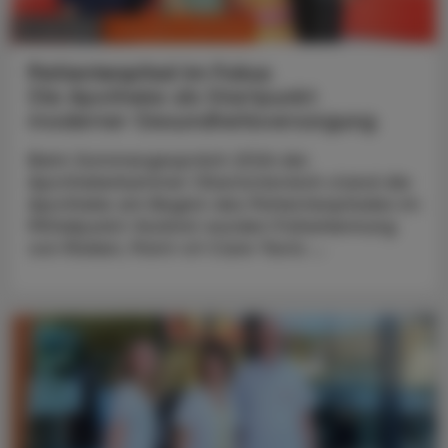
CHRONIK & HISTORIE
11. Juli 2026
Patientenpfad im Fokus
Die Apotheke als Startpunkt
moderner Gesundheitsversorgung
Beim Sommergespräch 2026 der
Apothekerkammer Oberösterreich stand die
Apotheke am Beginn des Patientenpfades im
Mittelpunkt: Konkret wurden Früherkennung
von Risiken, Point-of-Care-Tests ...