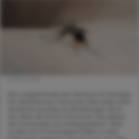
© shutterstock
Eine Langzeitstudie des Zentrums für Virologie
der Medizinischen Universität Wien zeigt einen
deutlichen Anstieg von Erkrankungen durch
das West-Nil-Virus in Österreich. Das gaben
die Forschenden am Freitag bekannt. 2024
wurden mit 37 bestätigten Fällen so viele