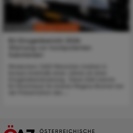
CHRONIK & HISTORIE
30. Juni 2026
EU-Drogenbericht 2026
Warnung vor hochpotenten
Substanzen
Mindestens 7.600 Menschen starben in
Europa innerhalb eines Jahres an einer
Drogenüberdosierung. Diese Zahl nannte
EU-Kommissar für Inneres Magnus Brunner bei
der Präsentation des ...