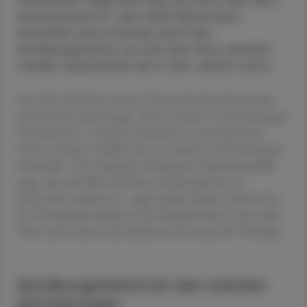
Infektionen registriert wie nie zuvor seit dem
Erstnachweis im Jahr 2009. Besonders
betroffen war erstmals auch das
Nordburgenland, wo sich das Virus deutlich
stärker ausbreitete als in den Jahren zuvor.
Das West-Nil-Virus wird in Österreich durch heimische
Stechmücken übertragen. 2024 wurden 37 Erkrankungen
dokumentiert. 19 dieser Patientinnen und Patienten
wiesen schwere Verläufe auf, sie wurden im Krankenhaus
behandelt. "Der deutliche Anstieg der Erkrankungsfälle
zeigt, dass das West-Nil-Virus mittlerweile fest in
Österreich etabliert ist", sagte Judith Aberle, Professorin
für Virusimmunologie an der Medizinischen Universität
Wien und Leiterin der Studie am Zentrum für Virologie.
Nordburgenland mit den meisten
Erkrankungen