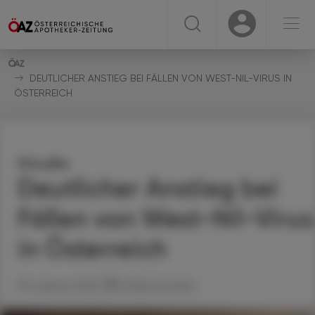
☰
USER
USER
DEUTLICHER ANSTIEG BEI FÄLLEN VON WEST-NIL-VIRUS IN
ÖSTERREICH
Studie
Deutlicher Anstieg bei
Fällen von West-Nil-Virus
in Österreich
09. Jänner 2026
Artikel drucken