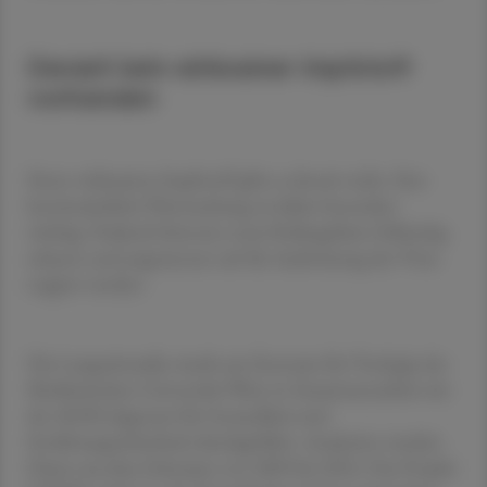
Derzeit kein wirksamer Impfstoff
vorhanden
Einen wirksamen Impfstoff gibt es derzeit nicht. Eine
kontinuierliche Überwachung sei daher besonders
wichtig. Dadurch könnten neue Risikogebiete frühzeitig
erkannt und angemessen auf die Ausbreitung des Virus
reagiert werden.
Die Langzeitstudie wurde am Zentrum für Virologie der
Medizinischen Universität Wien in Zusammenarbeit mit
der AGES (Agentur für Gesundheit und
Ernährungssicherheit) durchgeführt. Analysiert wurden
Daten aus dem Zeitraum von 2009 bis 2024. Das Projekt