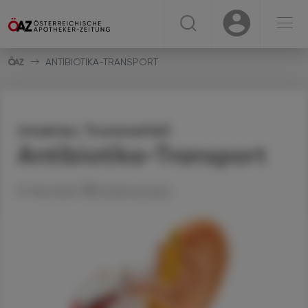
☰
USER
USER
ANTIBIOTIKA-TRANSPORT
Intaktes Trommelfell
Antibiotika-Transport
31. Mai 2025
Artikel drucken