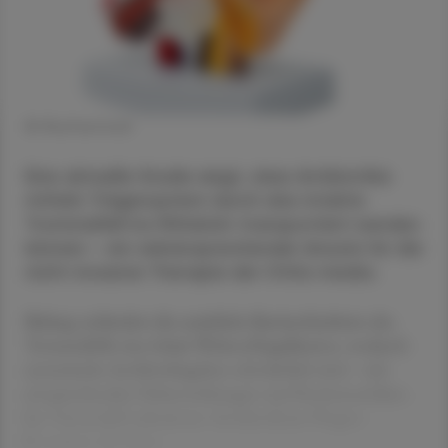
© Shutterstock
Eine aktuelle Studie zeigt, dass Antibiotika
mittels Trägersystem durch das intakte
Trommelfell ins Mittelohr transportiert werden
können – ein vielversprechender Ansatz für die
nicht-invasive Therapie der Otitis media.
Bislang verhindert die natürliche Barrierefunktion des
Trommelfells eine lokale Wirkstoffapplikation, wodurch
systemische Antibiotikagaben erforderlich sind – mit
entsprechenden Nebenwirkungen und Resistenzrisiken.
Im Tiermodell reduzierten Antibiotikum-Phagen-
Komplexe die bakte