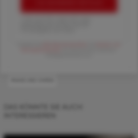
ÖAZ-ABONNEMENT BESTELLEN
1 Jahr um € 179,– (exkl. UST. zzgl.
Versandkosten) für Ihre ÖAZ als
Printausgabe und Online
Es gelten die
AGB
,
Datenschutzrichtline
und
Versand- und
Zahlungsbedingungen
der Österreichische Apotheker-
Verlagsgesellschaft m.b.H.
#NASE UND OHREN
DAS KÖNNTE SIE AUCH
INTERESSIEREN