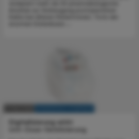
analysiert mehr als 50 pharmakologische
Ansätze zur Vorbeugung postoperativer
Delire bei älteren Patient:innen. Trotz der
enormen Datenbasis ...
KRANKENHAUS-PHARMAZIE
11. März 2026
Digitalisierung wirkt
Unit-Dose-Verblisterung