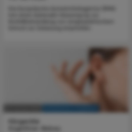
Die Europäische Arzneimittelagentur (EMA)
hat einen Adrenalin-Nasenspray zur
Notfallbehandlung von anaphylaktischem
Schock zur Zulassung empfohlen.
KRANKENHAUS-PHARMAZIE
06. Oktober 2023
Hörgeräte
Kognitiver Abbau