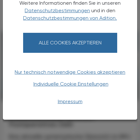
Weitere Informationen finden Sie in unseren
deutlich an – von tiefen Venenthrombosen
bis hin zu ...
Datenschutzbestimmungen
und in den
Datenschutzbestimmungen von Adition.
ALLE COOKIES AKZEPTIEREN
Nur technisch notwendige Cookies akzeptieren
Individuelle Cookie Einstellungen
KRANKENHAUS-PHARMAZIE
25. März 2026
Impressum
Evidenzlage zur medikamentösen
Prävention bleibt schwach
Postoperatives Delir
Eine aktuelle systematische Übersicht im BMJ