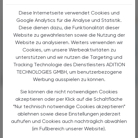
Diese Internetseite verwendet Cookies und
Google Analytics für die Analyse und Statistik.
Diese dienen dazu, die Funktionalität dieser
Website zu gewährleisten sowie die Nutzung der
Website zu analysieren. Weiters verwenden wir
Cookies, um unsere Werbeaktivitäten zu
unterstützen und wir nutzen die Targeting und
Tracking Technologie des Dienstleisters ADITION
TECHNOLOGIES GMBH, um benutzerbezogene
Werbung ausspielen zu können.
KRANKENHAUS-PHARMAZIE
10. April 2026
Sie können die nicht notwendigen Cookies
S3-Leitlinienupdate 2026
akzeptieren oder per Klick auf die Schaltfläche
Acetylsalicylsäure als selektive
“Nur technisch notwendige Cookies akzeptieren”
Option zur
VTE-Prophylaxe
ablehnen sowie diese Einstellungen jederzeit
Nach größeren orthopädischen Eingriffen wie
aufrufen und Cookies auch nachträglich abwählen
Hüft- oder Knieendoprothesen steigt das
(im Fußbereich unserer Website).
Risiko für venöse Thromboembolien (VTE)