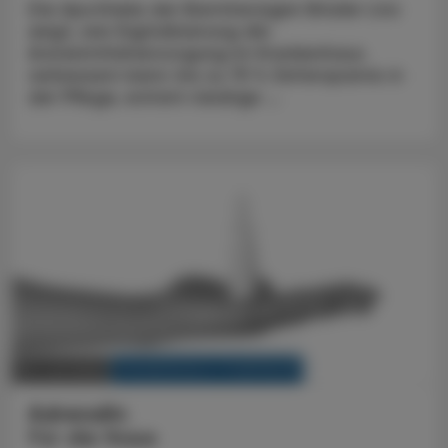
Die Apotheke der Barmherzigen Brüder Linz
zeigt, wie Digitalisierung die
Arzneimittelversorgung im Krankenhaus
verbessern kann: bis zu 75 % Zeitersparnis in
der Pflege, extrem niedrige ...
KRANKENHAUS-PHARMAZIE
30. Juli 2024
Adrenalin
Für die Nase