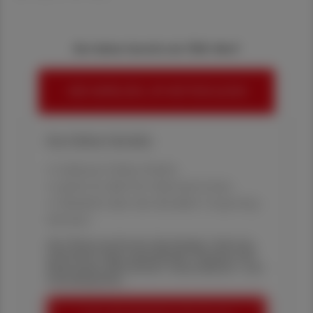
Sie haben bereits ein ÖAZ-Abo?
HIER ANMELDEN, UM WEITERZULESEN
Ihre Online-Vorteile:
✔ exklusive Online-Inhalte
✔ gratis für alle Print-Abonnent:innen
✔ Überblick über die aktuellen Couponing-
Aktionen
Die Österreichische Apotheker-Zeitung
informiert über spannende Themen aus
Pharmazie, Wirtschaft, Gesundheits- und
Standespolitik.