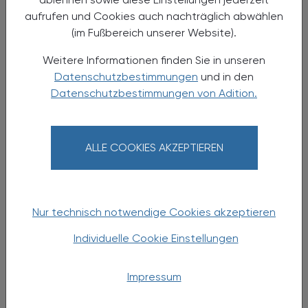
aufrufen und Cookies auch nachträglich abwählen
(im Fußbereich unserer Website).
Weitere Informationen finden Sie in unseren
Datenschutzbestimmungen
und in den
Datenschutzbestimmungen von Adition.
17.03.2026
, 9.00 bis 17.00 Uhr
EVENTS
ALLE COOKIES AKZEPTIEREN
Effektive Kommunikation in der
Apotheke:
Beraten statt belehren, kaufen lassen
Nur technisch notwendige Cookies akzeptieren
statt verkaufen
Individuelle Cookie Einstellungen
Seminar (12 FFP)
Impressum