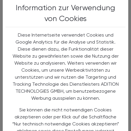
Information zur Verwendung
von Cookies
Diese Internetseite verwendet Cookies und
Google Analytics für die Analyse und Statistik.
Diese dienen dazu, die Funktionalität dieser
Website zu gewährleisten sowie die Nutzung der
Website zu analysieren. Weiters verwenden wir
17.03.2026
, 19.30 Uhr
EVENTS
Cookies, um unsere Werbeaktivitäten zu
unterstützen und wir nutzen die Targeting und
Natürliche Ansätze in der
Tracking Technologie des Dienstleisters ADITION
Augenheilkunde: Trockene Augen &
TECHNOLOGIES GMBH, um benutzerbezogene
Bindehautentzündungen
Werbung ausspielen zu können.
Präsenzveranstaltung & online
Sie können die nicht notwendigen Cookies
akzeptieren oder per Klick auf die Schaltfläche
“Nur technisch notwendige Cookies akzeptieren”
ablehnen sowie diese Einstellungen jederzeit