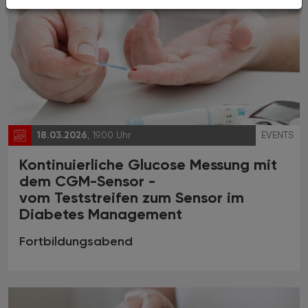
18.03.2026
, 19.00 Uhr
EVENTS
Kontinuierliche Glucose Messung mit
dem CGM-Sensor -
vom Teststreifen zum Sensor im
Diabetes Management
Fortbildungsabend