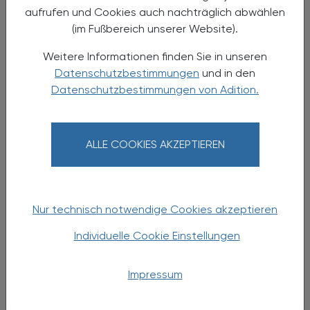
aufrufen und Cookies auch nachträglich abwählen
(im Fußbereich unserer Website).
Weitere Informationen finden Sie in unseren
Datenschutzbestimmungen
und in den
Datenschutzbestimmungen von Adition.
ALLE COOKIES AKZEPTIEREN
23.03.2026
, 19.00 Uhr
EVENTS
Terminbuchungsportal
sicherversorgt.at -
Nur technisch notwendige Cookies akzeptieren
praxisnah und zukunftsorientiert
Individuelle Cookie Einstellungen
Webinar
Impressum