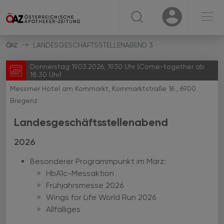
☰
USER
USER
LANDESGESCHÄFTSSTELLENABEND 3
Donnerstag 19.03.2026, 19.30 Uhr (Come-together ab
18.30 Uhr)
Messmer Hotel am Kornmarkt, Kornmarktstraße 16 , 6900
Bregenz
Landesgeschäftsstellenabend
2026
Besonderer Programmpunkt im März:
HbA1c-Messaktion
Frühjahrsmesse 2026
Wings for Life World Run 2026
Allfälliges