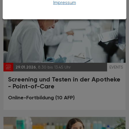
Impressum
29.01.2026
, 8.30 bis 13.45 Uhr
EVENTS
Screening und Testen in der Apotheke
- Point-of-Care
Online-Fortbildung
(10 AFP)