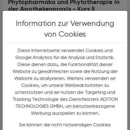
Phytopharmaka und Phytotherapie in
der Apothekenpraxis - Kurs II
Lehrgang (18 AFP)
Information zur Verwendung
von Cookies
Diese Internetseite verwendet Cookies und
Google Analytics für die Analyse und Statistik.
Diese dienen dazu, die Funktionalität dieser
Website zu gewährleisten sowie die Nutzung der
Website zu analysieren. Weiters verwenden wir
Cookies, um unsere Werbeaktivitäten zu
unterstützen und wir nutzen die Targeting und
Tracking Technologie des Dienstleisters ADITION
28.01.2026
, 19.30 Uhr (Buffet ab 18.30 Uhr)
EVENTS
TECHNOLOGIES GMBH, um benutzerbezogene
Werbung ausspielen zu können.
Chronische Insomnie und
Schlafstörungen
Sie können die nicht notwendigen Cookies