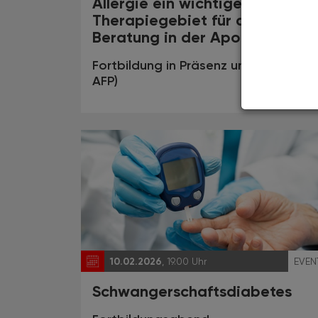
Allergie ein wichtiges
Therapiegebiet für die
Beratung in der Apotheke
Fortbildung in Präsenz und online (3
AFP)
10.02.2026
, 19.00 Uhr
EVEN
Schwangerschaftsdiabetes