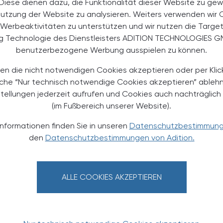
. Diese dienen dazu, die Funktionalität dieser Website zu gew
n nach ÖPGK-tEACH-Standard
Nutzung der Website zu analysieren. Weiters verwenden wir 
Werbeaktivitäten zu unterstützen und wir nutzen die Targe
ng Technologie des Dienstleisters ADITION TECHNOLOGIES G
benutzerbezogene Werbung ausspielen zu können.
en die nicht notwendigen Cookies akzeptieren oder per Klic
äche “Nur technisch notwendige Cookies akzeptieren” ableh
stellungen jederzeit aufrufen und Cookies auch nachträglic
(im Fußbereich unserer Website).
Informationen finden Sie in unseren
Datenschutzbestimmun
den
Datenschutzbestimmungen von Adition.
ALLE COOKIES AKZEPTIEREN
07.02.2026 - 08.02.2026
, 9.00 bis
EVENTS
TS
18.00 Uhr