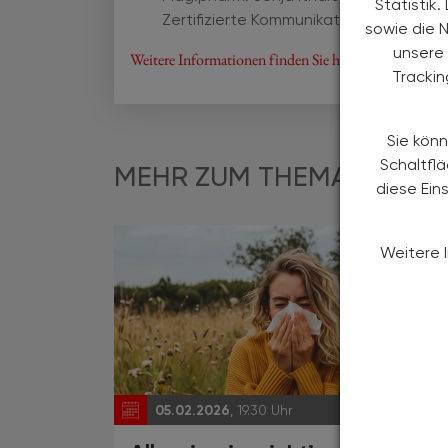
Statistik
Zertifizierte Kommunikationstraineri
sowie die 
unsere 
Weitere Informationen finden Sie hier!
Tracki
Sie könn
Schaltfl
MEHR ZUM THEMA
diese Ein
Weitere 
05.02.2026
, 19.30 Uhr
EVEN