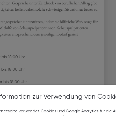
chten, Gespräche unter Zeitdruck - im beruflichen Alltag gibt
gkeiten helfen dabei, solche schwierigen Situationen besser zu
engesprächen unterstützen, indem sie hilfreiche Werkzeuge für
Mithilfe von Schauspielpatientinnen, Schauspielpatienten
gkeiten entsprechend dem jeweiligen Bedarf gezielt
 bis 18:00 Uhr
 bis 18:00 Uhr
r bis 18:00 Uhr
hssituationen im Zusammenhang mit Sucht bzw. Alkohol effektiv,
nformation zur Verwendung von Cooki
rnetseite verwendet Cookies und Google Analytics für die 