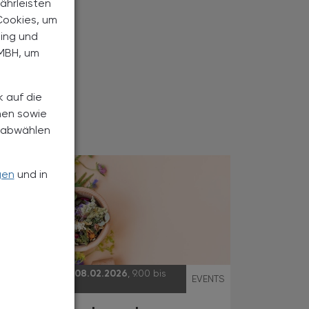
ährleisten
Cookies, um
ting und
MBH, um
k auf die
nen sowie
h abwählen
gen
und in
07.02.2026 - 08.02.2026
, 9.00 bis
EVENTS
18.00 Uhr