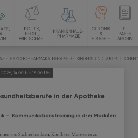
AZIE,
POLITIK,
CHRONIK
E-
KRANKENHAUS-
A,
RECHT,
&
PAPER
PHARMAZIE
ZIN
WIRTSCHAFT
HISTORIE
ARCHIV
MAZIE: PSYCHOPHARMAKATHERAPIE BEI KINDERN UND JUGENDLICHEN 
2026, 14.00 bis 18.00 Uhr
esundheitsberufe in der Apotheke
tik -
Kommunikationstraining in drei Modulen
nen von Suchterkrankten, Konflikte, Motivieren zu