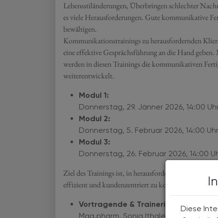
Lebensstiländerungen, Überbringen schlechter Nachri
es viele Herausforderungen. Gute kommunikative Ferti
bewältigen.
Kommunikationstrainings zu herausfordernden Klient
eine effektive Gesprächsführung an die Hand geben. 
werden in diesen Trainings die kommunikativen Ferti
weiterentwickelt.
Modul 1:
Donnerstag, 29. Jänner 2026, 14:00 Uhr
Modul 2:
Donnerstag, 5. Februar 2026, 14:00 Uhr
Modul 3:
Donnerstag, 26. Februar 2026, 14:00 Uh
Ziel des Trainings ist, in herausfordernden Gespräc
I
effizient und kundenzentriert zu kommunizieren.
Vortragende & Trainerin:
Diese Inte
Mag.pharm. Sonja Ithaler