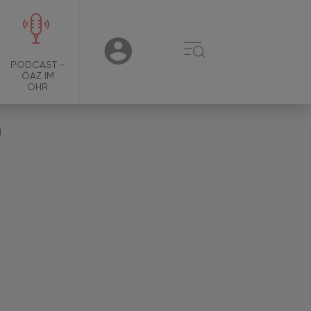
☰
USER
PODCAST -
ÖAZ IM
OHR
1