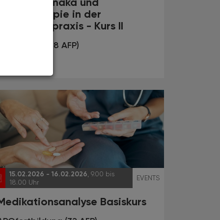
Phytopharmaka und
Phytotherapie in der
Apothekenpraxis - Kurs II
Fortbildung (18 AFP)
15.02.2026 - 16.02.2026
, 9.00 bis
EVENTS
18.00 Uhr
Medikationsanalyse Basiskurs