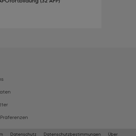
APOfortbildung (32 AFP)
ns
aten
tter
 Präferenzen
um
Datenschutz
Datenschutzbestimmungen
Über