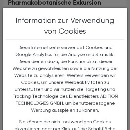
Pharmakobotanische Exkursion
in den Wienerwald
Information zur Verwendung
von Cookies
Diese Internetseite verwendet Cookies und
Google Analytics für die Analyse und Statistik.
Diese dienen dazu, die Funktionalität dieser
Website zu gewährleisten sowie die Nutzung der
Website zu analysieren. Weiters verwenden wir
Cookies, um unsere Werbeaktivitäten zu
unterstützen und wir nutzen die Targeting und
Tracking Technologie des Dienstleisters ADITION
13.05.2024
, 17.30 Uhr
EVENTS
TECHNOLOGIES GMBH, um benutzerbezogene
„Taxierung magistraler Rezepte“
Werbung ausspielen zu können.
Aspirantenseminar des VAAÖ
Sie können die nicht notwendigen Cookies
akzeptieren oder per Klick auf die Schaltfläche