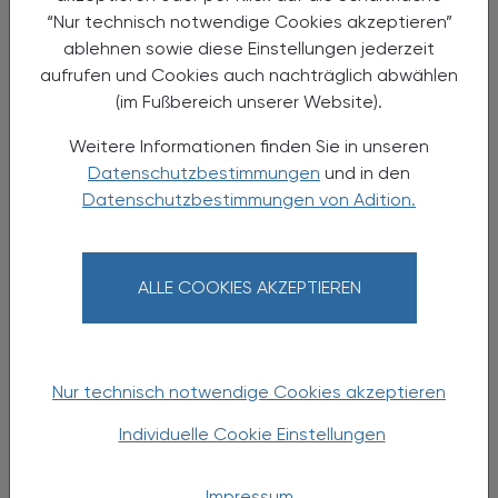
“Nur technisch notwendige Cookies akzeptieren”
ablehnen sowie diese Einstellungen jederzeit
aufrufen und Cookies auch nachträglich abwählen
(im Fußbereich unserer Website).
Weitere Informationen finden Sie in unseren
Datenschutzbestimmungen
und in den
Datenschutzbestimmungen von Adition.
13.05.2024 - 16.05.2024
, Uhrzeit siehe
ALLE COOKIES AKZEPTIEREN
EVENTS
Programm
38. Jahrestagung der
Österreichischen Gesellschaft für
Hygiene, Mikrobiologie und
Nur technisch notwendige Cookies akzeptieren
Präventivmedizin (ÖGHMP)
Individuelle Cookie Einstellungen
in Salzburg
Impressum