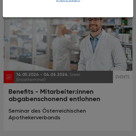
14.05.2024 - 04.06.2024
, (zwei
EVENTS
Einzeltermine!)
Benefits - Mitarbeiter:innen
abgabenschonend entlohnen
Seminar des Österreichischen
Apothekerverbands