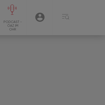
☰
USER
PODCAST -
ÖAZ IM
OHR