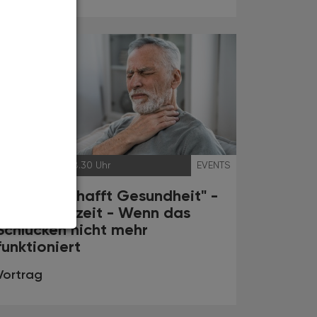
15.05.2024
, 18.30 Uhr
EVENTS
"Wissen/schafft Gesundheit" -
Prost, Mahlzeit - Wenn das
Schlucken nicht mehr
funktioniert
Vortrag