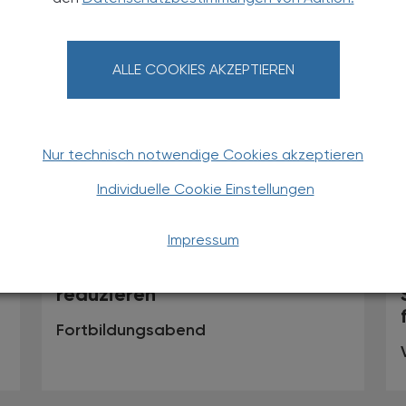
ALLE COOKIES AKZEPTIEREN
Nur technisch notwendige Cookies akzeptieren
Individuelle Cookie Einstellungen
15.05.2024
, 19.30 Uhr (Get-Together
EVENTS
TS
ab 18.30 Uhr)
Impressum
Statine Therapietreue erhöhen
und Nebenwirkungen
reduzieren
Fortbildungsabend