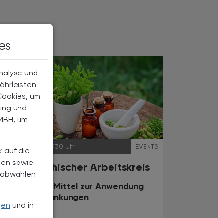
es
Analyse und
ährleisten
Cookies, um
ting und
MBH, um
14.05.2024
, 19.30 Uhr
EVENTS
k auf die
nen sowie
Homöopathischer Arbeitskreis
h abwählen
Ausgewählte Mittel zur Anwendung
bei Hauterkrankungen
gen
und in