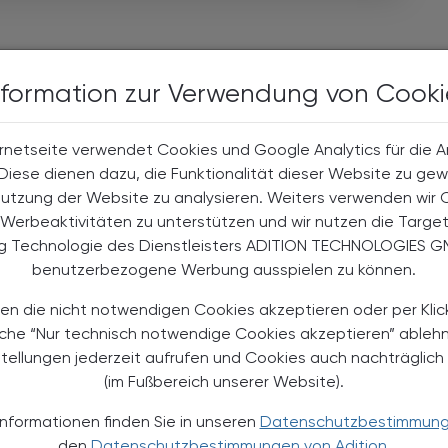
nformation zur Verwendung von Cooki
rnetseite verwendet Cookies und Google Analytics für die 
. Diese dienen dazu, die Funktionalität dieser Website zu gew
Nutzung der Website zu analysieren. Weiters verwenden wir 
Werbeaktivitäten zu unterstützen und wir nutzen die Targe
ng Technologie des Dienstleisters ADITION TECHNOLOGIES G
benutzerbezogene Werbung ausspielen zu können.
TS
14.05.2024
, 9.00 Uhr
EVENTS
en die nicht notwendigen Cookies akzeptieren oder per Klic
äche “Nur technisch notwendige Cookies akzeptieren” ableh
1. Internationales Forum zur
stellungen jederzeit aufrufen und Cookies auch nachträglic
Klinischen Forschung
(im Fußbereich unserer Website).
in Wien
Informationen finden Sie in unseren
Datenschutzbestimmun
den
Datenschutzbestimmungen von Adition.