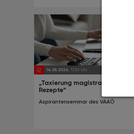
14.05.2024
, 17.30 Uhr
EVEN
„Taxierung magistraler
Rezepte“
Aspirantenseminar des VAAÖ