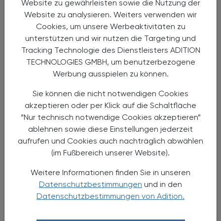
21.01.2026
Website zu gewährleisten sowie die Nutzung der
Website zu analysieren. Weiters verwenden wir
Workshopreihe "Arzneimittel im
Cookies, um unsere Werbeaktivitäten zu
Alltag"
unterstützen und wir nutzen die Targeting und
Tracking Technologie des Dienstleisters ADITION
Fallbeispiele aus der Dermatologie
TECHNOLOGIES GMBH, um benutzerbezogene
Werbung ausspielen zu können.
Sie können die nicht notwendigen Cookies
akzeptieren oder per Klick auf die Schaltfläche
“Nur technisch notwendige Cookies akzeptieren”
ablehnen sowie diese Einstellungen jederzeit
aufrufen und Cookies auch nachträglich abwählen
(im Fußbereich unserer Website).
Weitere Informationen finden Sie in unseren
Datenschutzbestimmungen
und in den
Datenschutzbestimmungen von Adition.
24.01.2026 - 25.01.2026
, 9.00 bis 18.00 Uhr
EVENTS
Phytopharmaka und Phytotherapie in