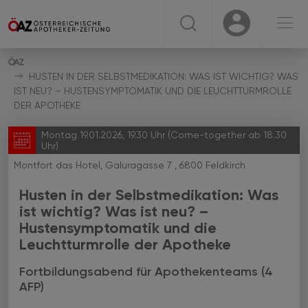
☰
USER
USER
HUSTEN IN DER SELBSTMEDIKATION: WAS IST WICHTIG? WAS
IST NEU? – HUSTENSYMPTOMATIK UND DIE LEUCHTTURMROLLE
DER APOTHEKE
Montag 19.01.2026, 19.30 Uhr (Come-together ab 18.30
Uhr)
Montfort das Hotel, Galuragasse 7 , 6800 Feldkirch
Husten in der Selbstmedikation: Was
ist wichtig? Was ist neu? –
Hustensymptomatik und die
Leuchtturmrolle der Apotheke
Fortbildungsabend für Apothekenteams (4
AFP)