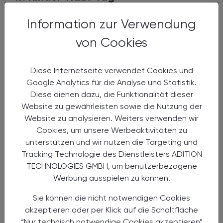
Hybridveranstaltung
Information zur Verwendung
von Cookies
Diese Internetseite verwendet Cookies und
Google Analytics für die Analyse und Statistik.
Diese dienen dazu, die Funktionalität dieser
Website zu gewährleisten sowie die Nutzung der
Website zu analysieren. Weiters verwenden wir
Cookies, um unsere Werbeaktivitäten zu
unterstützen und wir nutzen die Targeting und
Tracking Technologie des Dienstleisters ADITION
28.10.2026
, 9.00 bis 17.00 Uhr
EVENTS
TECHNOLOGIES GMBH, um benutzerbezogene
Werbung ausspielen zu können.
Effektive Kommunikation in der
Apotheke - Führen nach dem Husky
Sie können die nicht notwendigen Cookies
Prinzip
akzeptieren oder per Klick auf die Schaltfläche
“Nur technisch notwendige Cookies akzeptieren”