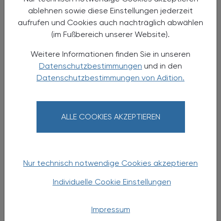
Seminar (12 AFP)
ablehnen sowie diese Einstellungen jederzeit
aufrufen und Cookies auch nachträglich abwählen
(im Fußbereich unserer Website).
Weitere Informationen finden Sie in unseren
Datenschutzbestimmungen
und in den
Datenschutzbestimmungen von Adition.
ALLE COOKIES AKZEPTIEREN
05.11.2026 - 06.11.2026
, ganztägig
EVENTS
Nur technisch notwendige Cookies akzeptieren
28. Jahrestagung der ÖGPB
Individuelle Cookie Einstellungen
Jahrestagung der Österreichischen
Gesellschaft für Neuropharmakologie und
Biologische Psychiatrie
Impressum