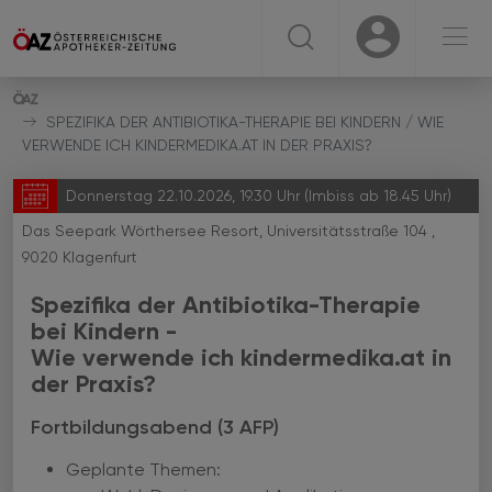
☰
USER
USER
SPEZIFIKA DER ANTIBIOTIKA-THERAPIE BEI KINDERN / WIE
VERWENDE ICH KINDERMEDIKA.AT IN DER PRAXIS?
Donnerstag 22.10.2026, 19.30 Uhr (Imbiss ab 18.45 Uhr)
Das Seepark Wörthersee Resort, Universitätsstraße 104 ,
9020 Klagenfurt
Spezifika der Antibiotika-Therapie
bei Kindern -
Wie verwende ich kindermedika.at in
der Praxis?
Fortbildungsabend (3 AFP)
Geplante Themen: