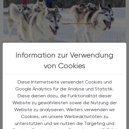
Information zur Verwendung
28.10.2026
, 9.00 bis 17.00 Uhr
EVENTS
von Cookies
Effektive Kommunikation in der
Apotheke - Führen nach dem Husky
Diese Internetseite verwendet Cookies und
Prinzip
Google Analytics für die Analyse und Statistik.
Diese dienen dazu, die Funktionalität dieser
Seminar (12 AFP)
Website zu gewährleisten sowie die Nutzung der
Website zu analysieren. Weiters verwenden wir
Cookies, um unsere Werbeaktivitäten zu
unterstützen und wir nutzen die Targeting und