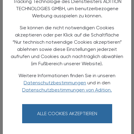
Tracking Technologie des Dienstleisters ADITION
TECHNOLOGIES GMBH, um benutzerbezogene
Werbung ausspielen zu können.
Sie können die nicht notwendigen Cookies
akzeptieren oder per Klick auf die Schaltfläche
“Nur technisch notwendige Cookies akzeptieren”
ablehnen sowie diese Einstellungen jederzeit
05.11.2026 - 06.11.2026
, ganztägig
EVENTS
aufrufen und Cookies auch nachträglich abwählen
(im Fußbereich unserer Website).
28. Jahrestagung der ÖGPB
Weitere Informationen finden Sie in unseren
Jahrestagung der Österreichischen
Datenschutzbestimmungen
und in den
Gesellschaft für Neuropharmakologie und
Datenschutzbestimmungen von Adition.
Biologische Psychiatrie
ALLE COOKIES AKZEPTIEREN