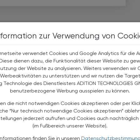
nformation zur Verwendung von Cooki
rnetseite verwendet Cookies und Google Analytics für die 
. Diese dienen dazu, die Funktionalität dieser Website zu gew
Nutzung der Website zu analysieren. Weiters verwenden wir 
Werbeaktivitäten zu unterstützen und wir nutzen die Targe
ng Technologie des Dienstleisters ADITION TECHNOLOGIES G
15.11.2025 - 30.05.2026
, 8.30 bis
benutzerbezogene Werbung ausspielen zu können.
17.30 Uhr - die genauen Termine
EVENTS
entnehmen Sie bitte der
TS
Homepage
en die nicht notwendigen Cookies akzeptieren oder per Klic
äche “Nur technisch notwendige Cookies akzeptieren” ableh
Therapeutische Möglichkeiten
stellungen jederzeit aufrufen und Cookies auch nachträglic
evidenzbasierter
(im Fußbereich unserer Website).
Phytotherapie
Informationen finden Sie in unseren
Datenschutzbestimmun