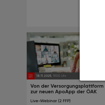
18.11.2025
, 19.00 Uhr
EVEN
Von der Versorgungsplattform
zur neuen ApoApp der ÖAK
Live-Webinar (2 FFP)