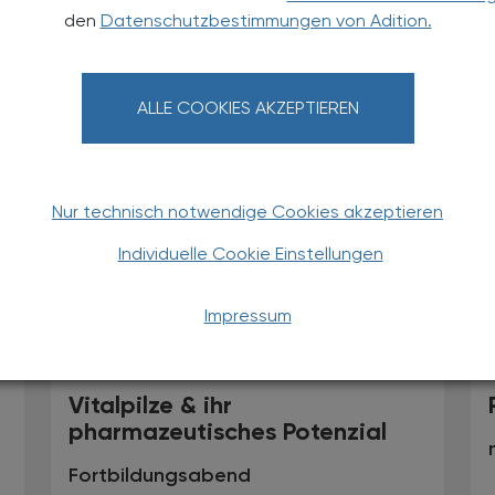
2. Zertifikationslehrgang
den
Datenschutzbestimmungen von Adition.
Evidenzbasierte Phytotherapie an
der Karl Landsteiner Privatuniversität
ALLE COOKIES AKZEPTIEREN
Nur technisch notwendige Cookies akzeptieren
Individuelle Cookie Einstellungen
Impressum
18.11.2025
, 19.30 Uhr (Buffet ab 18.30
EVENTS
TS
Uhr)
Vitalpilze & ihr
pharmazeutisches Potenzial
Fortbildungsabend