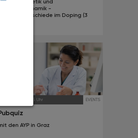
Pharmakokinetik und
Pharmakodynamik -
Genderunterschiede im Doping (3
AFP)
19.11.2025
, 19.15 Uhr
EVENTS
Pubquiz
mit den AYP in Graz