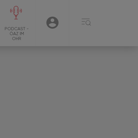
☰
USER
PODCAST -
ÖAZ IM
OHR