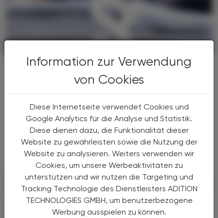
POLITIK, RECHT, WIRTSCHAFT
06. August 2026
Information zur Verwendung
Gesundheitsreform
von Cookies
Große Weichenstellung mit blindem
Fleck
Diese Internetseite verwendet Cookies und
Nach 13 Verhandlungsstunden haben sich
Google Analytics für die Analyse und Statistik.
Bund, Länder und Gemeinden in der Nacht
Diese dienen dazu, die Funktionalität dieser
auf den 1. Juli 2026 auf die Grundzüge der
Website zu gewährleisten sowie die Nutzung der
Gesundheitsreform geeinigt. Die
Primärversorgung wird massiv ...
Website zu analysieren. Weiters verwenden wir
Cookies, um unsere Werbeaktivitäten zu
unterstützen und wir nutzen die Targeting und
Tracking Technologie des Dienstleisters ADITION
TECHNOLOGIES GMBH, um benutzerbezogene
Werbung ausspielen zu können.