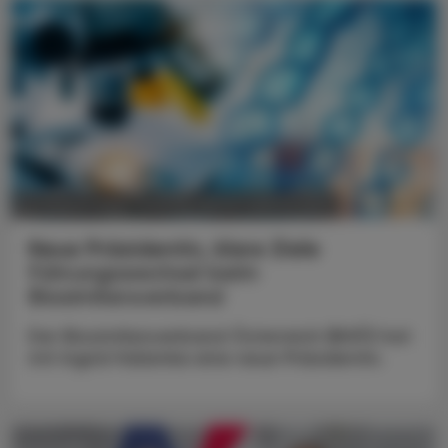
POLITIK, RECHT, WIRTSCHAFT
05. August 2026
Neue Präsidentin, klare Ziele
Führungswechsel beim
Biosimilarsverband
Der Biosimilarsverband Österreich (BiVÖ) hat
mit Ingrid Halamka eine neue Präsidentin.