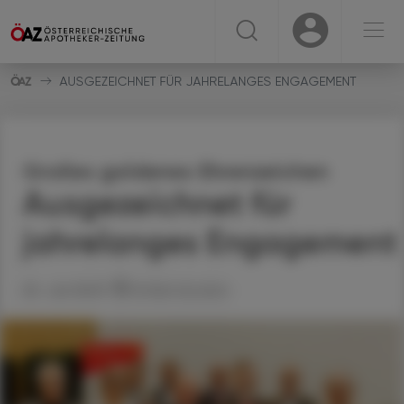
☰
USER
USER
AUSGEZEICHNET FÜR JAHRELANGES ENGAGEMENT
Großes goldenes Ehrenzeichen
Ausgezeichnet für
jahrelanges Engagement
20. Juli 2023
Artikel drucken