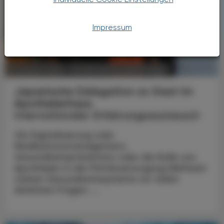
Impressum
POLITIK, RECHT, WIRTSCHAFT
06. August 2026
Japanische Delegation zu Gast im
Apothekerhaus
Internationaler Erfahrungsaustausch
Ob Digitalisierung oder
Medikationsmanagement,
Gesundheitsprävention oder die Rolle von
Apotheken in der Primärversorgung Weltweit
stehen Gesundheitssysteme vor vielen
ähnlichen Fragen. ...