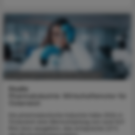
POLITIK, RECHT, WIRTSCHAFT
05. August 2026
Studie
Pharmaindustrie: Wirtschaftsmotor für
Österreich
Die pharmazeutische Industrie habe 2024 in
Österreich eine Wertschöpfung von rund 12,9
Mrd. Euro ausgelöst, das entspreche 2,9 %
des Bruttoinlandsprodukts.