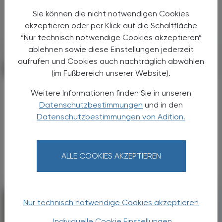
Sie können die nicht notwendigen Cookies
akzeptieren oder per Klick auf die Schaltfläche
“Nur technisch notwendige Cookies akzeptieren”
ablehnen sowie diese Einstellungen jederzeit
aufrufen und Cookies auch nachträglich abwählen
POLITIK, RECHT, WIRTSCHAFT
06. August 2026
(im Fußbereich unserer Website).
Starke „Junge“ im VAAÖ
Weitere Informationen finden Sie in unseren
Generationendialog als bewusstes
Datenschutzbestimmungen
und in den
Prinzip
Datenschutzbestimmungen von Adition.
Vier Austrian Young Pharmacists im VAAÖ-
Vorstand - ein starkes Zeichen und ein
Versprechen für die Zukunft.
ALLE COOKIES AKZEPTIEREN
Nur technisch notwendige Cookies akzeptieren
Individuelle Cookie Einstellungen