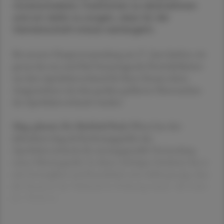
voranzutreiben, Funktionen zu übernehmen
und um dafür zu sorgen, dass für die
Gemeinschaft etwas weitergeht.
Bei unserer Hauptversammlung am 27. Juni durften wir
genau das tun und fünf herausragende Persönlichkeiten
aus dem Apothekerverband für ihren Einsatz ehren.
Ausgezeichnet mit dem großen goldenen Ehrenzeichen
des Apothekerverbands wurden:
Mag. pharm. Dr. Herfried Pock
(Wien) hat drei
Jahrzehnte lang als Rechnungsprüfer des
Apothekerverbands die satzungsgemäße Verwendung
seiner Mittel geprüft. In dieser wichtigen Funktion hat er
mit Genauigkeit und Korrektheit stets dafür gesorgt, dass
die Finanzen des Verbands in Ordnung waren. Als Leiter
der Wahlkom