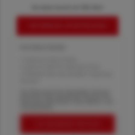
Sie haben bereits ein ÖAZ-Abo?
HIER ANMELDEN, UM WEITERZULESEN
Ihre Online-Vorteile:
✔ exklusive Online-Inhalte
✔ gratis für alle Print-Abonnent:innen
✔ Überblick über die aktuellen Couponing-
Aktionen
Die Österreichische Apotheker-Zeitung
informiert über spannende Themen aus
Pharmazie, Wirtschaft, Gesundheits- und
Standespolitik.
ÖAZ-ABONNEMENT BESTELLEN