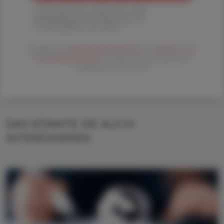
1 Jahr um € 179,– (exkl. UST. zzgl.
Versandkosten) für Ihre ÖAZ als
Printausgabe und Online
Es gelten die
AGB
,
Datenschutzrichtline
und
Versand- und
Zahlungsbedingungen
der Österreichische Apotheker-
Verlagsgesellschaft m.b.H.
DAS KÖNNTE SIE AUCH
INTERESSIEREN