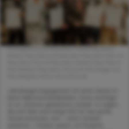
Die Ausgezeichneten Mag. pharm. Strand, Mag. pharm.
Walther, Mag. pharm.Schmudermaier, Mag. pharm. Bahr und
Mag. pharm. Pock mit Mag. pharm. Andreas Hoyer, Mag. iur.
Mario Wolfram, Mag. pharm. Thomas W. Veitschegger und
Mag. Wolfgang Trattner. © Lina Kroencke
Jahrelanges Engagement für einen Verein ist
keine Selbstverständlichkeit. Umso wichtiger
ist es, all jenen gebührend „Danke“ zu sagen,
die sich über eine lange Zeit für das große
Ganze einsetzen, ihre – meist ohnehin
spärliche – Freizeit opfern, um Projekte