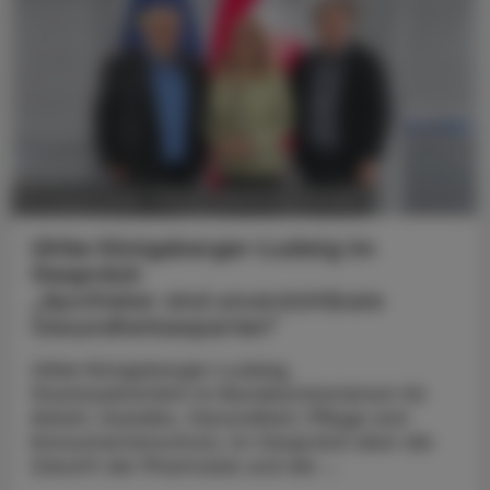
POLITIK, RECHT, WIRTSCHAFT
05. August 2026
Ulrike Königsberger-Ludwig im
Gespräch
„Apotheker sind unverzichtbare
Gesundheitsexperten“
Ulrike Königsberger-Ludwig,
Staatssekretärin im Bundesministerium für
Arbeit, Soziales, Gesundheit, Pflege und
Konsumentenschutz, im Gespräch über die
Zukunft der Pharmazie und die ...