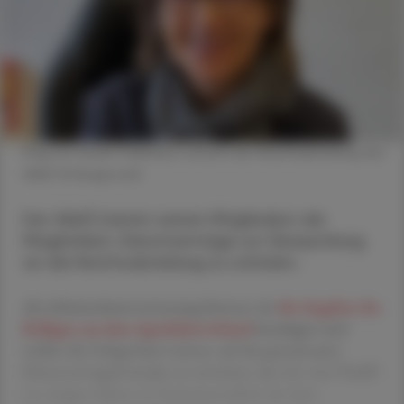
Mag. iur. Ursula Thalmann, Leiterin der Rechtsabteilung des
VAAÖ © Beigestellt
Der VAAÖ bietet seinen Mitgliedern die
Möglichkeit, Dienstverträge zur Überprüfung
an die Rechtsabteilung zu schicken.
Als Arbeitnehmervertretung können wir
die Angaben des
Kollegen aus dem Apothekerverband
bestätigen und
wollen die Gelegenheit nutzen, auf das gemeinsame
Dienstvertragsformular zu verweisen, das wir vom VAAÖ
vor einigen Jahren in Zusammenarbeit mit dem