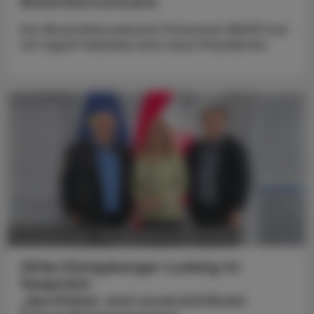
Biosimilarsverband
Der Biosimilarsverband Österreich (BiVÖ) hat
mit Ingrid Halamka eine neue Präsidentin.
POLITIK, RECHT, WIRTSCHAFT
05. August 2026
Ulrike Königsberger-Ludwig im
Gespräch
„Apotheker sind unverzichtbare