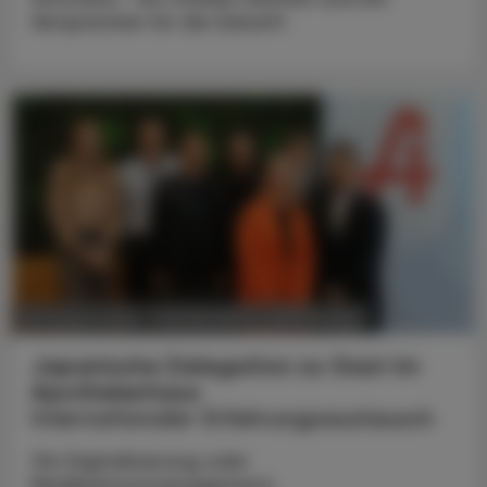
Versprechen für die Zukunft.
POLITIK, RECHT, WIRTSCHAFT
06. August 2026
Japanische Delegation zu Gast im
Apothekerhaus
Internationaler Erfahrungsaustausch
Ob Digitalisierung oder
Medikationsmanagement,