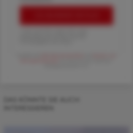
ÖAZ-ABONNEMENT BESTELLEN
1 Jahr um € 179,– (exkl. UST. zzgl.
Versandkosten) für Ihre ÖAZ als
Printausgabe und Online
Es gelten die
AGB
,
Datenschutzrichtline
und
Versand- und
Zahlungsbedingungen
der Österreichische Apotheker-
Verlagsgesellschaft m.b.H.
DAS KÖNNTE SIE AUCH
INTERESSIEREN