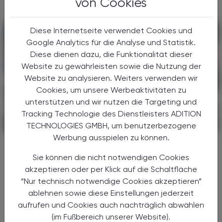
von Cookies
Diese Internetseite verwendet Cookies und
Google Analytics für die Analyse und Statistik.
Diese dienen dazu, die Funktionalität dieser
Website zu gewährleisten sowie die Nutzung der
Website zu analysieren. Weiters verwenden wir
Cookies, um unsere Werbeaktivitäten zu
unterstützen und wir nutzen die Targeting und
Tracking Technologie des Dienstleisters ADITION
POLITIK, RECHT, WIRTSCHAFT
06. August 2026
TECHNOLOGIES GMBH, um benutzerbezogene
Werbung ausspielen zu können.
Gesundheitsreform
Große Weichenstellung mit blindem
Sie können die nicht notwendigen Cookies
Fleck
akzeptieren oder per Klick auf die Schaltfläche
“Nur technisch notwendige Cookies akzeptieren”
Nach 13 Verhandlungsstunden haben sich
ablehnen sowie diese Einstellungen jederzeit
Bund, Länder und Gemeinden in der Nacht
aufrufen und Cookies auch nachträglich abwählen
auf den 1. Juli 2026 auf die Grundzüge der
(im Fußbereich unserer Website).
Gesundheitsreform geeinigt. Die