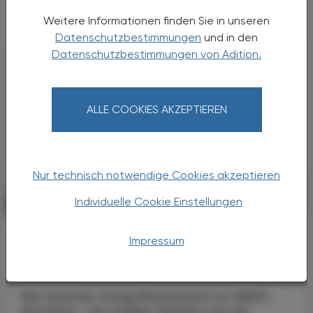
Primärversorgung wird massiv ...
Weitere Informationen finden Sie in unseren
Datenschutzbestimmungen
und in den
Datenschutzbestimmungen von Adition.
ALLE COOKIES AKZEPTIEREN
Nur technisch notwendige Cookies akzeptieren
Individuelle Cookie Einstellungen
POLITIK, RECHT, WIRTSCHAFT
06. August 2026
Starke „Junge“ im VAAÖ
Impressum
Generationendialog als bewusstes
Prinzip
Vier Austrian Young Pharmacists im VAAÖ-
Vorstand - ein starkes Zeichen und ein