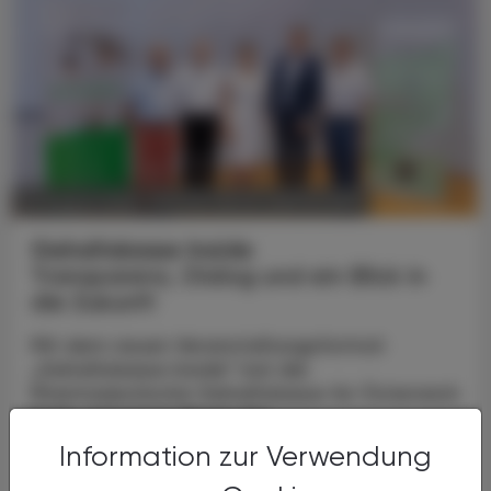
POLITIK, RECHT, WIRTSCHAFT
07. August 2026
Gehaltskasse Inside
Transparenz, Dialog und ein Blick in
die Zukunft
Mit dem neuen Veranstaltungsformat
„Gehaltskasse Inside“ hat die
Pharmazeutische Gehaltskasse für Österreich
Ende Juni neue Wege der
Mitgliederinformation beschritten. Nach der
Information zur Verwendung
...