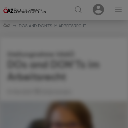
☰
USER
USER
DOS AND DON’TS IM ARBEITSRECHT
Stellungnahme VAAÖ
DOs and DON’Ts im
Arbeitsrecht
31. Mai 2023
Artikel drucken