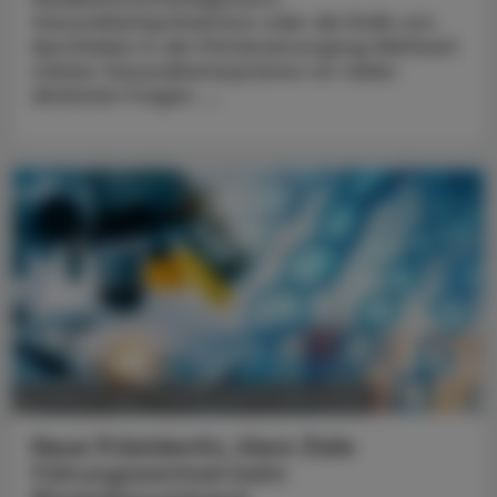
Gesundheitsprävention oder die Rolle von
Apotheken in der Primärversorgung Weltweit
stehen Gesundheitssysteme vor vielen
ähnlichen Fragen. ...
POLITIK, RECHT, WIRTSCHAFT
05. August 2026
Neue Präsidentin, klare Ziele
Führungswechsel beim