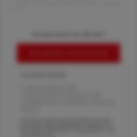
Apothekerverband erstellt haben. Es steht auf unserer
Homepa
Sie haben bereits ein ÖAZ-Abo?
HIER ANMELDEN, UM WEITERZULESEN
Ihre Online-Vorteile:
✔ exklusive Online-Inhalte
✔ gratis für alle Print-Abonnent:innen
✔ Überblick über die aktuellen Couponing-
Aktionen
Die Österreichische Apotheker-Zeitung
informiert über spannende Themen aus
Pharmazie, Wirtschaft, Gesundheits- und
Standespolitik.