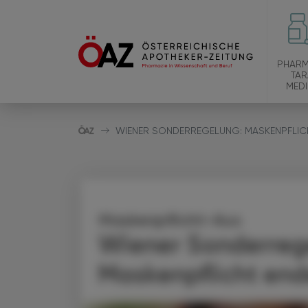
PHARM
TAR
MEDI
WIENER SONDERREGELUNG: MASKENPFLICH
Maskenpflicht-Aus
Wiener Sonderreg
Maskenpflicht end