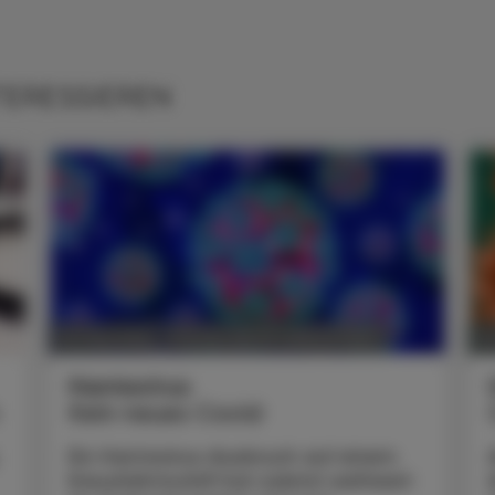
TERESSIEREN
POLITIK, RECHT, WIRTSCHAFT
30. Mai 2026
12
Hantavirus
Kein neues Covid
Ein Hantavirus-Ausbruch auf einem
Kreuzfahrtschiff hat zuletzt weltweit