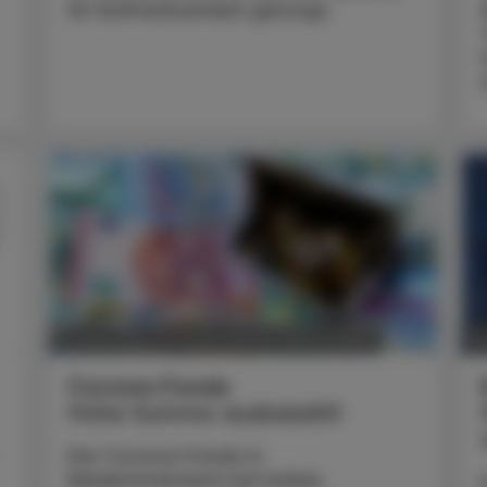
für Aufmerksamkeit gesorgt.
POLITIK, RECHT, WIRTSCHAFT
16. April 2025
26
Corona-Fonds
Hohe Summe ausbezahlt
Der Corona-Fonds in
Niederösterreich hat bisher