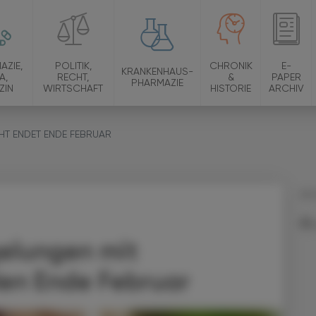
AZIE,
POLITIK,
CHRONIK
E-
KRANKENHAUS-
A,
RECHT,
&
PAPER
PHARMAZIE
ZIN
WIRTSCHAFT
HISTORIE
ARCHIV
T ENDET ENDE FEBRUAR
09.
elungen mit
en Ende Februar