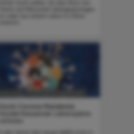
immer noch unklar, ob das Virus von
Tieren auf Menschen übergesprungen
ist oder aus einem Labor in China
stammt.
POLITIK, RECHT, WIRTSCHAFT
. März 2025
Durch Corona-Pandemie
Hunderttausende Lebensjahre
verloren
In den durch den neuen SARS-CoV-2-