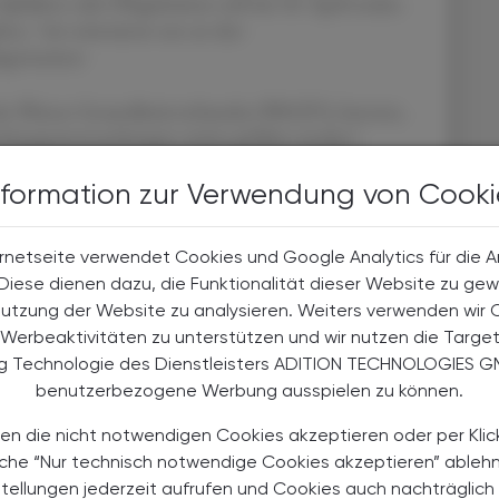
Spitälern oder Pflegeheimen soll mit 30. April enden.
en, "wir orientieren uns an den
germeister.
 des Wiener Gesundheitsverbundes (WiGEV), betonte,
wachungsuntersuchungen weiter geführt werden",
n. Die Simulationen der Experten der Stadt Wien
nformation zur Verwendung von Cooki
h von einem "diskreten weiteren Anstieg" bei den
Abnahme der Erkrankungswelle, führte Binder aus. Das
wir befürchten müssen, dass die Kapazitäten in den
rnetseite verwendet Cookies und Google Analytics für die 
ig.
. Diese dienen dazu, die Funktionalität dieser Website zu gew
Nutzung der Website zu analysieren. Weiters verwenden wir 
ie noch nicht vorüber, es ist weiterhin große
Werbeaktivitäten zu unterstützen und wir nutzen die Targe
umindest eine deutliche Verbesserung bei der
ng Technologie des Dienstleisters ADITION TECHNOLOGIES G
 hoffe, "dass sich das auch in weiterer Zukunft so
benutzerbezogene Werbung ausspielen zu können.
en die nicht notwendigen Cookies akzeptieren oder per Klic
Maßnahmen und Entscheidungen in der Pandemie mit
äche “Nur technisch notwendige Cookies akzeptieren” ableh
Zukunft Konsequenzen abgeleitet werden. Vor einem
stellungen jederzeit aufrufen und Cookies auch nachträglic