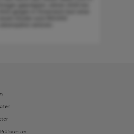
Erreger geprägten Jahren 2020 bis
2022 gingen in Österreich laut einer
neuen Studie rund 350.000
Lebensjahre verloren.
ns
aten
tter
 Präferenzen