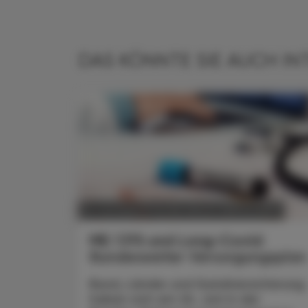
DAS KÖNNTE SIE AUCH IN
POLITIK, RECHT, WIRTSCHAFT
12. Juli 2026
ME/CFS und Long-Covid
Bundesweiter Versorgungsplan
Bund, Länder und Sozialversicherung
haben sich am 26. Juni in der