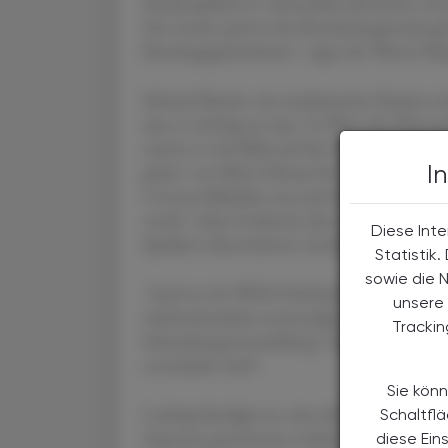
Maskenpflicht in vulnerablen Bereichen wie 
Das werde auch in der Bundeshauptstadt gelt
Bundesgegebenheiten", sagte der Wiener Bür
Michael Binder, der medizinische Direktor
dass es wichtig sei, dass "in Wien die Über
meinte er mit Blick auf die Abwasseranalyse
I
gehen von Mitte Februar bis Mitte März noc
Corona-Fallzahlen aus und dann von einer 
werde "sicher fordernd, aber nicht so, dass 
Diese Inte
Spitälern überschritten werden", sagte Ludw
Statistik
sowie die 
"Auch in der WHO-Definition ist die Pandem
unsere 
Aufmerksamkeit notwendig, aber wir sehen z
Tracki
Erkrankungsentwicklung", betonte Binder. Er
entwickeln wird".
Sie könn
Ludwig kündigte an, dass die bisherigen 
Schaltfl
Experten gemeinsam evaluiert und für die 
diese Ein