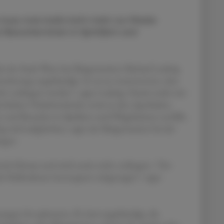
 muss man bald nicht mehr zur Maske
r Besucher:innen in Spitälern und
 der Stadt Wien hat Bürgermeister Michael Ludwig
derwegs angekündigt. Es sei zu verantworten, dass
cht verlängert werden", sagte Ludwig. Damit endet mit
ntlichen Verkehrsmitteln sowie in den Apotheken.
 und Besucher in Spitälern und Pflegeheimen entfällt,
g wird aufgehoben, sagte der Bürgermeister bei der
ngen.
nde Februar und wird somit nicht verlängert. "Der
die Maßnahmen konsequent mitgetragen", sagte
gen bis spätestens 30. Juni angekündigt, die