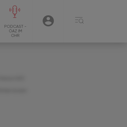
☰
USER
PODCAST -
ÖAZ IM
OHR
 Februar 2023
Artikel drucken