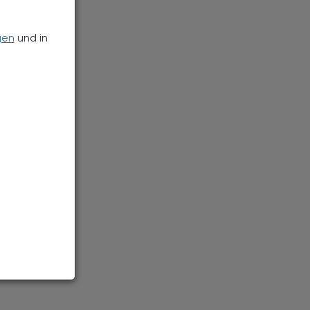
gen
und in