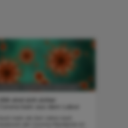
POLITIK, RECHT, WIRTSCHAFT
. Mai 2025
USA sind sich sicher
Corona kam aus dem Labor
Auch mehr als fünf Jahre nach
Ausbruch der Corona-Pandemie ist