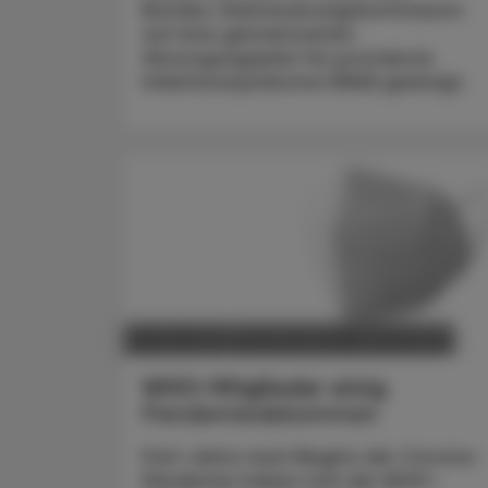
Bundes-Zielsteuerungskommission
auf eine gemeinsamen
Versorgungsplan für postakute
Infektionssyndrome (PAIS) geeinigt.
POLITIK, RECHT, WIRTSCHAFT
07. Mai 2025
WHO-Mitglieder einig
Pandemieabkommen
Fünf Jahre nach Beginn der Corona-
Pandemie haben sich die WHO-