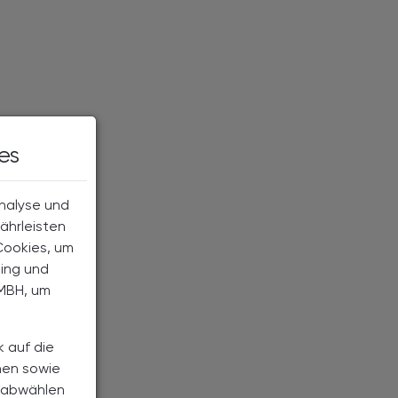
es
Analyse und
ährleisten
Cookies, um
ting und
MBH, um
k auf die
nen sowie
h abwählen