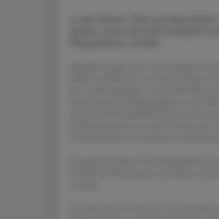
In den Wiener Öffis und Apotheken
greifen. Auch die PCR-Testpflicht fü
Pflegeheimen entfällt.
Nach Beratungen der Corona-Expertenrunde
(SPÖ) am Mittwoch ein Ende des Wiener Son
die "Sonderregelungen in der Stadt Wien ni
Ende Februar die Maskenpflicht in den Öffe
Auch die PCR-Testpflicht für Besucherinnen
die Besuchergrenze von drei Personen pro Ta
Pressekonferenz im Anschluss an die Beratu
Die geltende Wiener Verordnung läuft bis E
Großteil der Wienerinnen und Wiener hat 
Ludwig.
Der Bund hat ein Ende der Coronabestimmun