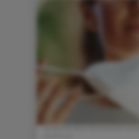
Die geltende Wiener Verordnung läuft bis En
Shutterstock