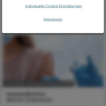
Venenmittel beugen Venenerkrankungen wie
Individuelle Cookie Einstellungen
Ödemen, Besenreisern, Varizen,
Venenentzündungen oder Thrombosen vor
und lindern Beschwerden.
Impressum
POLITIK, RECHT, WIRTSCHAFT
21. Mai 2024
Impfstoffinstitut
Beitritt Österreichs