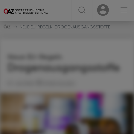
☰
USER
USER
NEUE EU-REGELN: DROGENAUSGANGSSTOFFE
Neue EU-Regeln
Drogenausgangsstoffe
07. Juli 2026
Artikel drucken