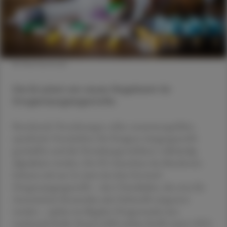
© Shutterstock
Die EU plant ein neues Regelwerk für
Drogenausgangsstoffe.
Bestehende Verordnungen sollen zusammengeführt,
spezifische Vorschriften für Designer-Ausgangsstoffe
geschaffen und die Verwaltungsverfahren vollständig
digitalisiert werden. Der EU-Ausschuss des Bundesrats
befasste sich am 24. Juni mit dem Entwurf.
Drogenausgangsstoffe – also Chemikalien, die etwa für
Arzneimittel, Kosmetika oder Farbstoffe eingesetzt
werden – spielen im illegalen Drogenmarkt eine
wachsende Rolle. Rund 4.000 solcher Stoffe waren 2023