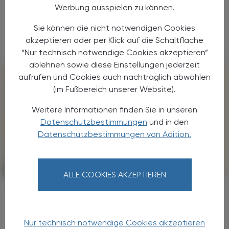
Venenmittel, Beschwerden wie Schwellungen,
Werbung ausspielen zu können.
Schmerzen, Müdigkeit und Schweregefühl in
Sie können die nicht notwendigen Cookies
den Beinen zu lindern.
akzeptieren oder per Klick auf die Schaltfläche
“Nur technisch notwendige Cookies akzeptieren”
ablehnen sowie diese Einstellungen jederzeit
aufrufen und Cookies auch nachträglich abwählen
(im Fußbereich unserer Website).
Weitere Informationen finden Sie in unseren
Datenschutzbestimmungen
und in den
Datenschutzbestimmungen von Adition.
POLITIK, RECHT, WIRTSCHAFT
15. August 2024
ALLE COOKIES AKZEPTIEREN
Produkte gegen Venenbeschwerden
erleichtern den Alltag
Gegen schwere Beine
Nur technisch notwendige Cookies akzeptieren