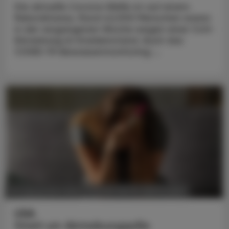
Die aktuelle Corona-Welle ist auf einem
Rekordniveau. Rund 42.000 Menschen waren
in der vergangenen Woche wegen einer CoV-
Erkrankung im Krankenstand. Auch das
COVID-19-Abwassermonitoring ...
POLITIK, RECHT, WIRTSCHAFT
25. September 2023
USA
Streit um Abtreibungspille