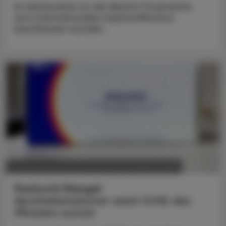
Im Nationalrat ist der Beitritt Österreichs
zum Internationalen Impfstoffinstitut
beschlossen worden.
POLITIK, RECHT, WIRTSCHAFT
12. Dezember 2023
Paxlovid-Mangel
Apothekerkammer weist Kritik des
Ministers zurück