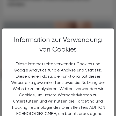
stecken.
Information zur Verwendung
von Cookies
Diese Internetseite verwendet Cookies und
Google Analytics für die Analyse und Statistik.
POLITIK, RECHT, WIRTSCHAFT
04. Juni 2025
Diese dienen dazu, die Funktionalität dieser
Website zu gewährleisten sowie die Nutzung der
OTC-Venenmittel gegen müde,
Website zu analysieren. Weiters verwenden wir
schwere Beine
Cookies, um unsere Werbeaktivitäten zu
Mit Leichtigkeit in den Sommer
unterstützen und wir nutzen die Targeting und
Tracking Technologie des Dienstleisters ADITION
Wenn die ersten heißen Sommertage jeden
TECHNOLOGIES GMBH, um benutzerbezogene
Schritt zur Qual machen, helfen rezeptfreie