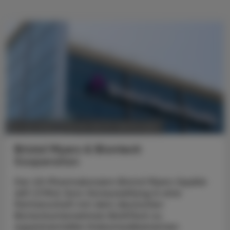
POLITIK, RECHT, WIRTSCHAFT
18. Juni 2025
Bristol Myers & Biontech
Kooperation
Der US-Pharmakonzern Bristol Myers Squibb
will 1,3 Mrd. Euro Vorauszahlung in eine
Partnerschaft mit dem deutschen
Biotechunternehmen BioNTech zu
experimentellen Krebsmedikamenten