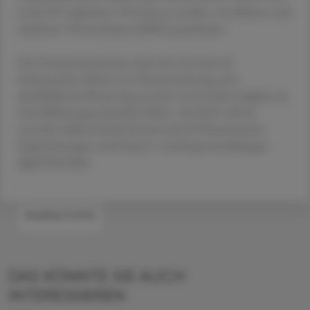
in der EU registriert, 92 % davon werden von kleinen und
mittleren Unternehmen (KMU) produziert.
Das Finanzministerium sieht den Entwurf als
bedeutenden Schritt zur Harmonisierung; eine
abschließende Bewertung sei aber noch nicht möglich, da
Durchführungsrechtsakte fehlen. Ab 2029 soll ein
zentrales elektronisches System der EU-Kommission
Registrierungen und Import- und Exportmeldungen
digital bündeln.
#WIRKSTOFFE
DAS KÖNNTE SIE AUCH
INTERESSIEREN