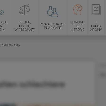
AZIE,
POLITIK,
CHRONIK
E-
KRANKENHAUS-
A,
RECHT,
&
PAPER
PHARMAZIE
ZIN
WIRTSCHAFT
HISTORIE
ARCHIV
 VERSORGUNG
02.
alten schlechtere