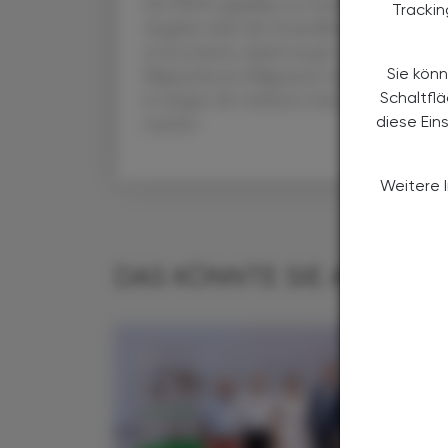
Die WHO appelliert an Gastländer von Mig
Tracki
Angaben über die Gesundheitssituation de
zu investieren, damit sie gut versorgt werd
Migrantinnen/Migranten während der Coronak
Sie könn
in einigen der reichsten Länder bis zu 50 %
Schaltfl
stamme.
diese Ein
Weitere 
DAS KÖNNTE SIE AUCH IN