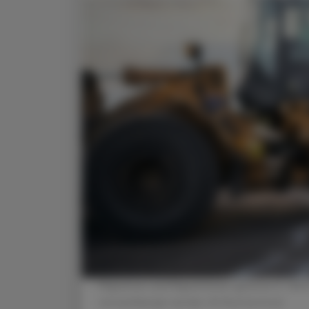
Migranten und Migrantinnen gehören lt. WH
vernachlässigt werden. © Shutterstock