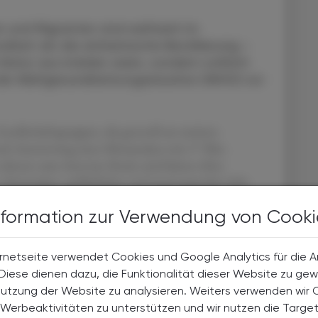
n und Migranten sind weltweit im
ndheit als die einheimische Bevölkerung –
 Natur aus kränker seien, sondern schlicht
 die Weltgesundheitsorganisation (WHO) vor
sellschaftsgruppen, die generell am meisten
ach Auswertung einer Metaanalyse mit 17 Mio.
eltener zum Arzt/zur Ärztin und hätten öfter
in schmutzigen, gefährlichen und anstrengenden Jobs
 größeren Risiko von Arbeitsunfällen oder direkt
nformation zur Verwendung von Cooki
roblemen ausgesetzt als die einheimische Bevölkerung.
echtlichen Barrieren kämen bei diesen Menschen auch
rnetseite verwendet Cookies und Google Analytics für die 
esundheit beeinflussen. Dazu gehörten u. a. Bildung,
. Diese dienen dazu, die Funktionalität dieser Website zu gew
Nutzung der Website zu analysieren. Weiters verwenden wir 
Werbeaktivitäten zu unterstützen und wir nutzen die Targe