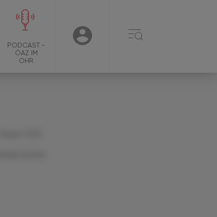
☰
USER
PODCAST -
ÖAZ IM
OHR
 August 2022
Artikel drucken