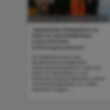
POLITIK, RECHT, WIRTSCHAFT
06. August 2026
Japanische Delegation zu
Gast im Apothekerhaus
Internationaler
Erfahrungsaustausch
Ob Digitalisierung oder
Medikationsmanagement,
Gesundheitsprävention oder die
Rolle von Apotheken in der
Primärversorgung Weltweit stehen
Gesundheitssysteme vor vielen
ähnlichen Fragen. ...