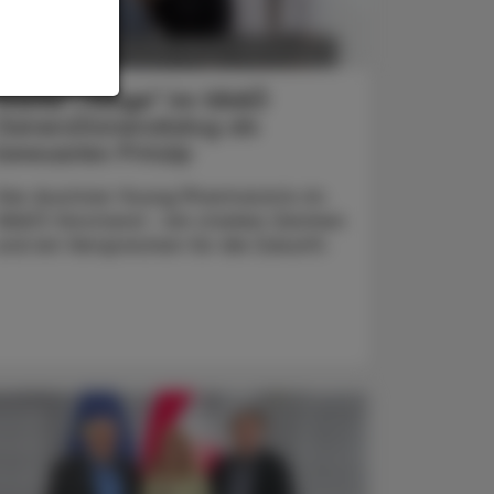
POLITIK, RECHT, WIRTSCHAFT
6. August 2026
Starke „Junge“ im VAAÖ
Generationendialog als
bewusstes Prinzip
Vier Austrian Young Pharmacists im
VAAÖ-Vorstand - ein starkes Zeichen
und ein Versprechen für die Zukunft.