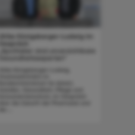
POLITIK, RECHT, WIRTSCHAFT
5. August 2026
Ulrike Königsberger-Ludwig im
Gespräch
„Apotheker sind unverzichtbare
Gesundheitsexperten“
Ulrike Königsberger-Ludwig,
Staatssekretärin im
Bundesministerium für Arbeit,
Soziales, Gesundheit, Pflege und
Konsumentenschutz, im Gespräch
über die Zukunft der Pharmazie und
die ...