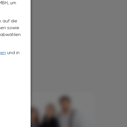
MBH, um
k auf die
nen sowie
h abwählen
gen
und in