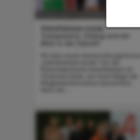
POLITIK, RECHT, WIRTSCHAFT
07. August 2026
Gehaltskasse Inside
Transparenz, Dialog und ein
Blick in die Zukunft
Mit dem neuen Veranstaltungsforma
„Gehaltskasse Inside“ hat die
Pharmazeutische Gehaltskasse für
Österreich Ende Juni neue Wege der
Mitgliederinformation beschritten.
Nach der ...