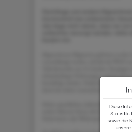
Flüchtlinge und andere Migrantinne
Durchschnitt bei schlechterer Gesu
das liege nicht daran, dass sie von
schlechter versorgt würden, teilte
Kurzem mit.
Migrantinnen/Migranten gehörten zu den Ge
vernachlässigt werden, schreibt die WHO n
Teilnehmenden aus 16 Ländern. Sie gingen s
arbeitsbedingte Verletzungen, weil sie oft 
beschäftigt würden. Dadurch seien sie einem
I
durch die Arbeit verursachten Gesundheitsp
Neben sprachlichen, kulturellen und/oder r
Diese Inte
andere Faktoren hinzu, die ihre allgemeine G
Statistik
Einkommen oder Wohnraum.
sowie die 
unsere 