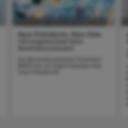
POLITIK, RECHT, WIRTSCHAFT
05. August 2026
0
Neue Präsidentin, klare Ziele
Führungswechsel beim
Biosimilarsverband
Der Biosimilarsverband Österreich
(BiVÖ) hat mit Ingrid Halamka eine
neue Präsidentin.