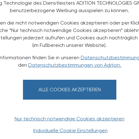
rantinnen und Migranten, zum einen bessere
ng Technologie des Dienstleisters ADITION TECHNOLOGIES G
r Menschen zu sammeln, und zum anderen auch mehr
benutzerbezogene Werbung ausspielen zu können.
en. Außerdem verwies sie auf den enormen Beitrag, den
rise in vielen Ländern geleistet hätten sowie dass
en die nicht notwendigen Cookies akzeptieren oder per Klic
 des Gesundheitspersonals aus anderen Ländern
äche “Nur technisch notwendige Cookies akzeptieren” ableh
stellungen jederzeit aufrufen und Cookies auch nachträglic
(im Fußbereich unserer Website).
Informationen finden Sie in unseren
Datenschutzbestimmun
den
Datenschutzbestimmungen von Adition.
TERESSIEREN
ALLE COOKIES AKZEPTIEREN
Nur technisch notwendige Cookies akzeptieren
Individuelle Cookie Einstellungen