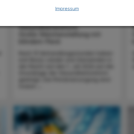
Impressum
POLITIK, RECHT, WIRTSCHAFT
06. August 2026
0
Gesundheitsreform
Große Weichenstellung mit
blindem Fleck
t
Nach 13 Verhandlungsstunden haben
sich Bund, Länder und Gemeinden in
der Nacht auf den 1. Juli 2026 auf die
Grundzüge der Gesundheitsreform
geeinigt. Die Primärversorgung wird
massiv ...