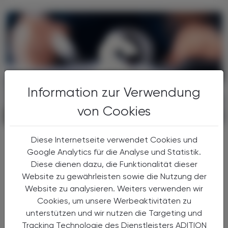
Information zur Verwendung
von Cookies
POLITIK, RECHT, WIRTSCHAFT
06. August 2026
Gesundheitsreform
Diese Internetseite verwendet Cookies und
Große Weichenstellung mit blindem
Google Analytics für die Analyse und Statistik.
Fleck
Diese dienen dazu, die Funktionalität dieser
Website zu gewährleisten sowie die Nutzung der
Nach 13 Verhandlungsstunden haben sich
Website zu analysieren. Weiters verwenden wir
Bund, Länder und Gemeinden in der Nacht
Cookies, um unsere Werbeaktivitäten zu
auf den 1. Juli 2026 auf die Grundzüge der
unterstützen und wir nutzen die Targeting und
Gesundheitsreform geeinigt. Die
Tracking Technologie des Dienstleisters ADITION
Primärversorgung wird massiv ...