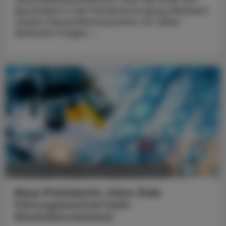
Apotheken in der Primärversorgung Weltweit
stehen Gesundheitssysteme vor vielen
ähnlichen Fragen. ...
POLITIK, RECHT, WIRTSCHAFT
05. August 2026
Neue Präsidentin, klare Ziele
Führungswechsel beim
Biosimilarsverband