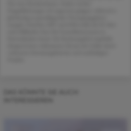
Flur eines Krankenhauses. Zudem werden
Doppellieferungen oft ungenutzt gelagert, während es
gleichzeitig an grundlegenden Versorgungsgütern
mangelt. Zwischen 2007 und 2020 stellte die EU über
sechs Milliarden Euro für Gesundheitssysteme in
Partnerländern bereit. Der Rechnungshof empfiehlt
dringend einen wirksameren Einsatz der Gelder durch
verbesserte Zuweisungskriterien und nachhaltigere
Projekte.
DAS KÖNNTE SIE AUCH
INTERESSIEREN