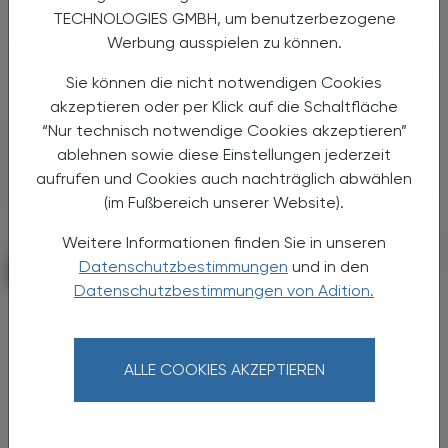
TECHNOLOGIES GMBH, um benutzerbezogene
Werbung ausspielen zu können.
Sie können die nicht notwendigen Cookies
akzeptieren oder per Klick auf die Schaltfläche
“Nur technisch notwendige Cookies akzeptieren”
ablehnen sowie diese Einstellungen jederzeit
aufrufen und Cookies auch nachträglich abwählen
(im Fußbereich unserer Website).
Weitere Informationen finden Sie in unseren
Datenschutzbestimmungen
und in den
POLITIK, RECHT, WIRTSCHAFT
06. August 2026
Datenschutzbestimmungen von Adition.
Starke „Junge“ im VAAÖ
Generationendialog als bewusstes
Prinzip
ALLE COOKIES AKZEPTIEREN
Vier Austrian Young Pharmacists im VAAÖ-
Vorstand - ein starkes Zeichen und ein
Versprechen für die Zukunft.