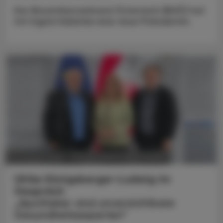
Der Biosimilarsverband Österreich (BiVÖ) hat
mit Ingrid Halamka eine neue Präsidentin.
POLITIK, RECHT, WIRTSCHAFT
05. August 2026
Ulrike Königsberger-Ludwig im
Gespräch
„Apotheker sind unverzichtbare
Gesundheitsexperten“