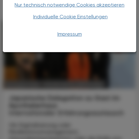
Nur technisch notwendige Cookies akzeptieren
Individuelle Cookie Einstellungen
Impressum
POLITIK, RECHT, WIRTSCHAFT
06. August 2026
Japanische Delegation zu Gast im
Apothekerhaus
Internationaler Erfahrungsaustausch
Ob Digitalisierung oder
Medikationsmanagement,
Gesundheitsprävention oder die Rolle von