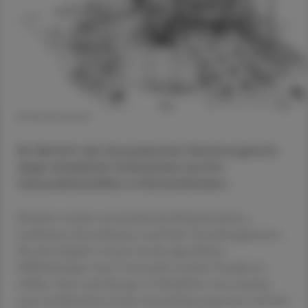
© Shutterstock
Ein Bericht des Europäischen Rechnungshofs
zeigt erhebliche Schwächen bei EU-
Gesundheitshilfen in Partnerländern.
Kritisiert werden unzureichende Bedarfsanalysen,
ineffiziente Koordination und hohe Verwaltungskosten,
die teils doppelt so hoch wie die eigentlichen
Hilfsleistungen sind. Untersucht wurden Projekte in
Afrika, Asien und Europa. In Simbabwe etwa standen
neue medizinische Geräte monatelang ungenutzt auf dem