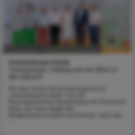
POLITIK, RECHT, WIRTSCHAFT
07. August 2026
Gehaltskasse Inside
Transparenz, Dialog und ein Blick in
die Zukunft
Mit dem neuen Veranstaltungsformat
„Gehaltskasse Inside“ hat die
Pharmazeutische Gehaltskasse für Österreich
Ende Juni neue Wege der
Mitgliederinformation beschritten. Nach der
...