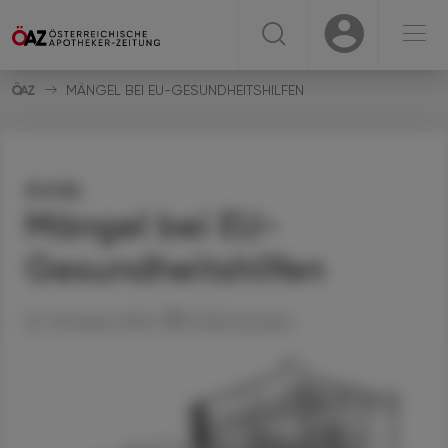
☰
USER
USER
MÄNGEL BEI EU-GESUNDHEITSHILFEN
Kritik
Mängel bei EU-
Gesundheitshilfen
25. Oktober 2024
Artikel drucken