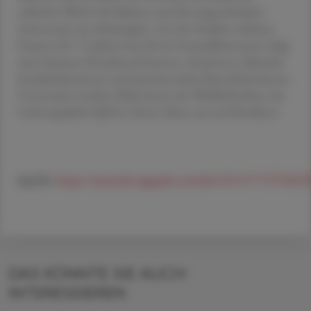
schlechte Work-Life-Balance und die eingeschränkte
Autonomie am Arbeitsplatz. An den Studien nahmen
Frauen (18–74 Jahre) teil, die im Gesundheitswesen tätig
sind, darunter Krankenschwestern, Ärztinnen, klinische
Sozialarbeiterinnen und psychosoziale Dienstleisterinnen.
Untersucht wurden Phänomene des Wohlbefindens wie
Lebensqualität (QOL), Stress, Burn-out und Resilienz.
Quelle:
https://journals.sagepub.com/doi/10.1177/27536
DAS KÖNNTE SIE AUCH
INTERESSIEREN