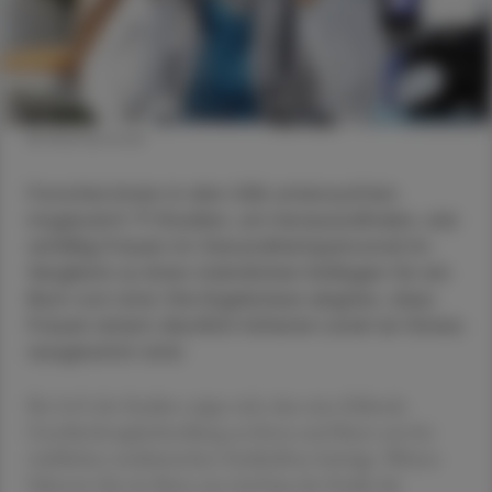
© Shutterstock
Forscher:innen in den USA untersuchten
insgesamt 71 Studien, um herauszufinden, wie
anfällig Frauen im Gesundheitspersonal im
Vergleich zu ihren männlichen Kollegen für ein
Burn-out sind. Die Ergebnisse zeigten, dass
Frauen einem deutlich höheren Level an Stress
ausgesetzt sind.
Bei 16 % der Studien zeigte sich, dass eine fehlende
Geschlechtergleichstellung zu Stress und Burn-out bei
weiblichen medizinischen Fachkräften beiträgt. Weitere
Faktoren für ein Burn-out sind laut der Studie die