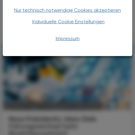
Gesundheitsprävention oder die Rolle von
Apotheken in der Primärversorgung Weltweit
Nur technisch notwendige Cookies akzeptieren
stehen Gesundheitssysteme vor vielen
Individuelle Cookie Einstellungen
ähnlichen Fragen. ...
Impressum
POLITIK, RECHT, WIRTSCHAFT
05. August 2026
Neue Präsidentin, klare Ziele
Führungswechsel beim
Biosimilarsverband