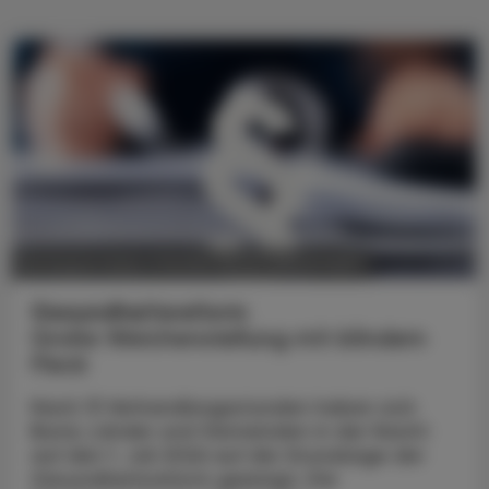
POLITIK, RECHT, WIRTSCHAFT
06. August 2026
Gesundheitsreform
Große Weichenstellung mit blindem
Fleck
Nach 13 Verhandlungsstunden haben sich
Bund, Länder und Gemeinden in der Nacht
auf den 1. Juli 2026 auf die Grundzüge der
Gesundheitsreform geeinigt. Die