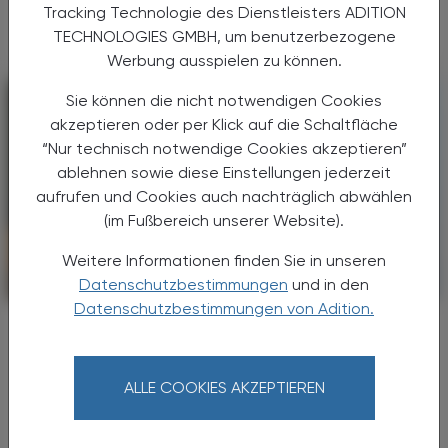
Versprechen für die Zukunft.
Tracking Technologie des Dienstleisters ADITION
TECHNOLOGIES GMBH, um benutzerbezogene
Werbung ausspielen zu können.
Sie können die nicht notwendigen Cookies
akzeptieren oder per Klick auf die Schaltfläche
“Nur technisch notwendige Cookies akzeptieren”
ablehnen sowie diese Einstellungen jederzeit
aufrufen und Cookies auch nachträglich abwählen
(im Fußbereich unserer Website).
Weitere Informationen finden Sie in unseren
Datenschutzbestimmungen
und in den
POLITIK, RECHT, WIRTSCHAFT
06. August 2026
Datenschutzbestimmungen von Adition.
Japanische Delegation zu Gast im
Apothekerhaus
Internationaler Erfahrungsaustausch
ALLE COOKIES AKZEPTIEREN
Ob Digitalisierung oder
Medikationsmanagement,