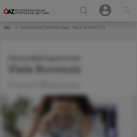
☰
USER
USER
GESUNDHEITSPERSONAL: VIELE BURNOUTS
Gesundheitspersonal
Viele Burnouts
23. April 2024
Artikel drucken