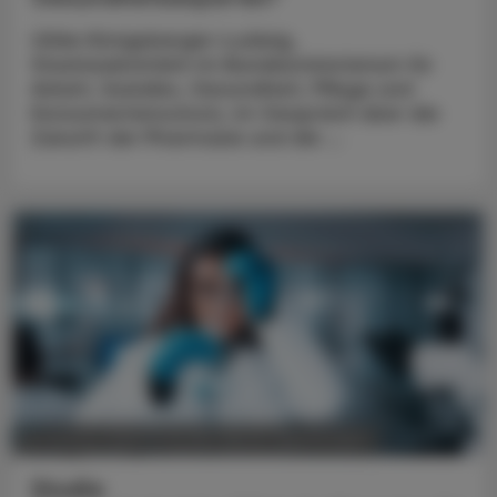
Ulrike Königsberger-Ludwig,
Staatssekretärin im Bundesministerium für
Arbeit, Soziales, Gesundheit, Pflege und
Konsumentenschutz, im Gespräch über die
Zukunft der Pharmazie und die ...
POLITIK, RECHT, WIRTSCHAFT
05. August 2026
Studie