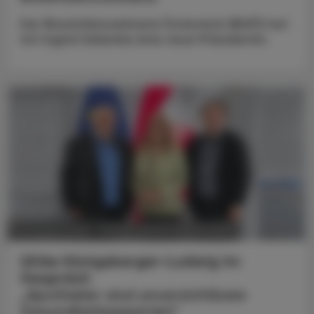
Der Biosimilarsverband Österreich (BiVÖ) hat
mit Ingrid Halamka eine neue Präsidentin.
POLITIK, RECHT, WIRTSCHAFT
05. August 2026
Ulrike Königsberger-Ludwig im
Gespräch
„Apotheker sind unverzichtbare
Gesundheitsexperten“