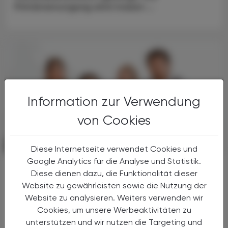
Primärversorgung wird massiv ...
Information zur Verwendung
von Cookies
POLITIK, RECHT, WIRTSCHAFT
06. August 2026
Diese Internetseite verwendet Cookies und
Google Analytics für die Analyse und Statistik.
Starke „Junge“ im VAAÖ
Diese dienen dazu, die Funktionalität dieser
Generationendialog als bewusstes
Website zu gewährleisten sowie die Nutzung der
Prinzip
Website zu analysieren. Weiters verwenden wir
Cookies, um unsere Werbeaktivitäten zu
Vier Austrian Young Pharmacists im VAAÖ-
unterstützen und wir nutzen die Targeting und
Vorstand - ein starkes Zeichen und ein