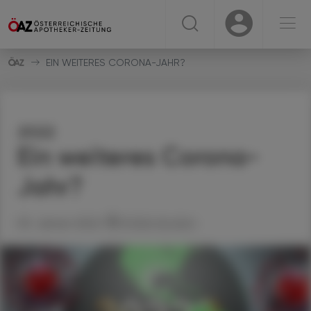
☰
USER
USER
EIN WEITERES CORONA-JAHR?
2022
Ein weiteres Corona-
Jahr?
03. Jänner 2022
Artikel drucken