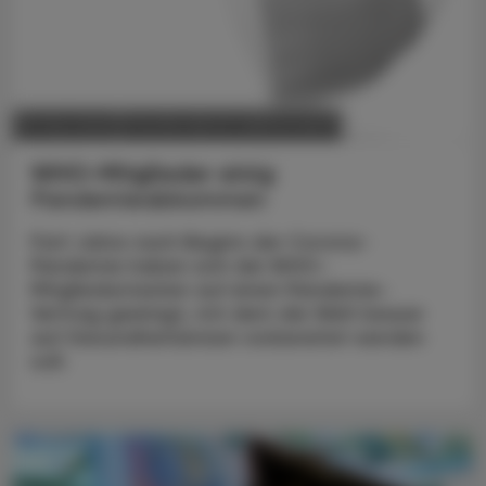
POLITIK, RECHT, WIRTSCHAFT
07. Mai 2025
WHO-Mitglieder einig
Pandemieabkommen
Fünf Jahre nach Beginn der Corona-
Pandemie haben sich die WHO-
Mitgliedsstaaten auf einen Pandemie-
Vertrag geeinigt, mit dem die Welt besser
auf Gesundheitskrisen vorbereitet werden
soll.