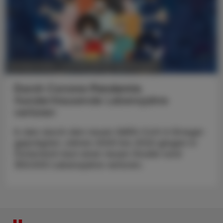
POLITIK, RECHT, WIRTSCHAFT
26. März 2025
Durch Corona-Pandemie
Hunderttausende Lebensjahre
verloren
In den durch den neuen SARS-CoV-2-Erreger
geprägten Jahren 2020 bis 2022 gingen in
Österreich laut einer neuen Studie rund
350.000 Lebensjahre verloren.