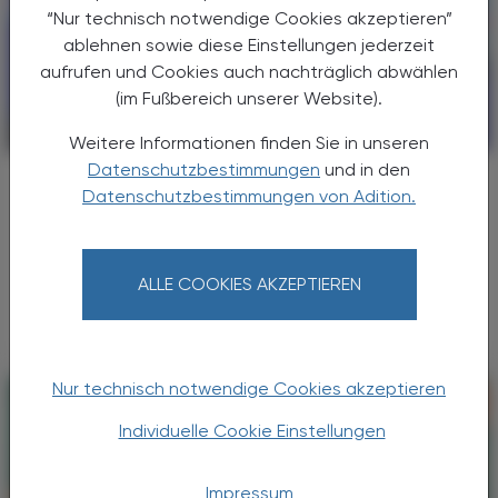
“Nur technisch notwendige Cookies akzeptieren”
ablehnen sowie diese Einstellungen jederzeit
aufrufen und Cookies auch nachträglich abwählen
(im Fußbereich unserer Website).
POLITIK, RECHT, WIRTSCHAFT
30. Mai 2026
Weitere Informationen finden Sie in unseren
Datenschutzbestimmungen
und in den
Hantavirus
Datenschutzbestimmungen von Adition.
Kein neues Covid
Ein Hantavirus-Ausbruch auf einem
Kreuzfahrtschiff hat zuletzt weltweit für
ALLE COOKIES AKZEPTIEREN
Aufmerksamkeit gesorgt.
Nur technisch notwendige Cookies akzeptieren
Individuelle Cookie Einstellungen
Impressum