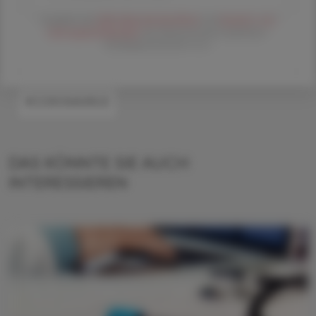
Es gelten die
AGB
,
Datenschutzrichtline
und
Versand- und
Zahlungsbedingungen
der Österreichische Apotheker-
Verlagsgesellschaft m.b.H.
#CORONAVIRUS
DAS KÖNNTE SIE AUCH
INTERESSIEREN