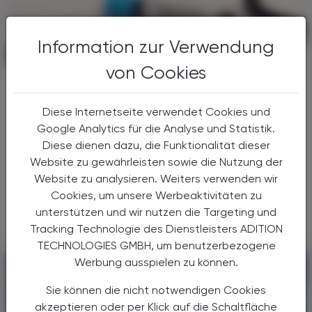
Information zur Verwendung
POLITIK, RECHT, WIRTSCHAFT
12. Juli 2026
von Cookies
ME/CFS und Long-Covid
Bundesweiter Versorgungsplan
Diese Internetseite verwendet Cookies und
Bund, Länder und Sozialversicherung haben
Google Analytics für die Analyse und Statistik.
sich am 26. Juni in der Bundes-
Diese dienen dazu, die Funktionalität dieser
Zielsteuerungskommission auf eine
Website zu gewährleisten sowie die Nutzung der
gemeinsamen Versorgungsplan für
Website zu analysieren. Weiters verwenden wir
postakute Infektionssyndrome (PAIS)
Cookies, um unsere Werbeaktivitäten zu
geeinigt.
unterstützen und wir nutzen die Targeting und
Tracking Technologie des Dienstleisters ADITION
TECHNOLOGIES GMBH, um benutzerbezogene
Werbung ausspielen zu können.
Sie können die nicht notwendigen Cookies
akzeptieren oder per Klick auf die Schaltfläche