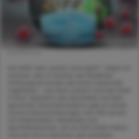
© Shutterstock
Auf 2020, dem „ersten Coronajahr“, folgte ein
weiteres Jahr im Zeichen der Pandemie.
Hoffnungsvoll wurden die ersten Impfstoffe
zugelassen – und doch scheint noch kein Ende
in Sicht. Speziell in den Apotheken und dem
gesamten Gesundheitssektor gab es wieder
enorme Herausforderungen. Die ÖAZ sprach
mit Stakeholdern, Verbänden und
Apothekerkammer, wie sie 2021 erlebt haben
und was sie im nächsten Jahr erwarten.