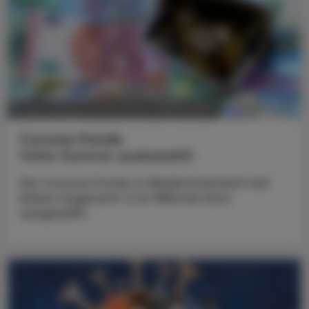
POLITIK, RECHT, WIRTSCHAFT
16. April 2025
Corona-Fonds
Hohe Summe ausbezahlt
Der Corona-Fonds in Niederösterreich hat
bisher insgesamt 4,14 Millionen Euro
ausgezahlt.