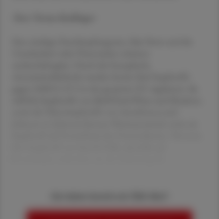
Text: Verena Radlinger
Eine niedrige Durchimpfungsrate, Fake News und die
Unsicherheit vieler Österreicher scheinen
undurchdringbar. Durch die Europäische
Arzneimittelbehörde wurden bereits fünf Impfstoffe
gegen SARS-CoV-2 in der gesamten EU zugelassen: die
mRNA-Impfstoffe von BioNTech/Pfizer und Moderna
sowie die Vektorimpfstoffe von AstraZeneca und
Johnson & Johnson/Janssen Pharmaceuticals sowie ein
Impfstoff auf Proteinbasis des Unternehmens Novavax.
Der Impfstoff von Sanofi/GSK, ebenfalls auf
Proteinbasis, steht kurz vor der Zulassung (St
Sie haben bereits ein ÖAZ-Abo?