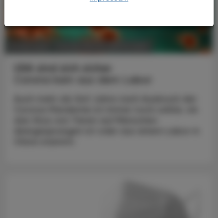
POLITIK, RECHT, WIRTSCHAFT
12. Mai 2025
USA sind sich sicher
Corona kam aus dem Labor
Auch mehr als fünf Jahre nach Ausbruch der
Corona-Pandemie ist immer noch unklar, ob
das Virus von Tieren auf Menschen
übergesprungen ist oder aus einem Labor in
China stammt.