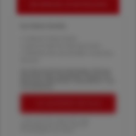
HIER ANMELDEN, UM WEITERZULESEN
Ihre Online-Vorteile:
✔ exklusive Online-Inhalte
✔ gratis für alle Print-Abonnent:innen
✔ Überblick über die aktuellen Couponing-
Aktionen
Die Österreichische Apotheker-Zeitung
informiert über spannende Themen aus
Pharmazie, Wirtschaft, Gesundheits- und
Standespolitik.
ÖAZ-ABONNEMENT BESTELLEN
1 Jahr um € 179,– (exkl. UST. zzgl.
Versandkosten) für Ihre ÖAZ als
Printausgabe und Online