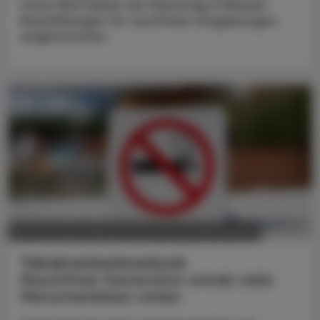
Union (EU) haben am Dienstag in Brüssel
Empfehlungen für rauchfreie Umgebungen
angenommen.
POLITIK, RECHT, WIRTSCHAFT
08. November 2024
Tabakverkaufsverbote
Rauchfreie Generation würde viele
Menschenleben retten