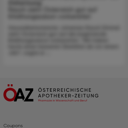
Zielsetzung
Rauch sieht Österreich gut auf
Erkältungssaison vorbereitet
Gesundheitsminister Johannes Rauch (Grüne)
sieht Österreich gut auf die beginnende
Erkältungssaison vorbereitet. "Wir haben
heute einen besseren Überblick als vor einem
Jahr", sagte er ...
Coupons