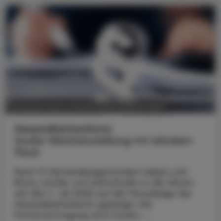
POLITIK, RECHT, WIRTSCHAFT
06. August 2026
Gesundheitsreform
Große Weichenstellung mit blindem
Fleck
Nach 13 Verhandlungsstunden haben sich
Bund, Länder und Gemeinden in der Nacht
auf den 1. Juli 2026 auf die Grundzüge der
Gesundheitsreform geeinigt. Die
Primärversorgung wird massiv ...