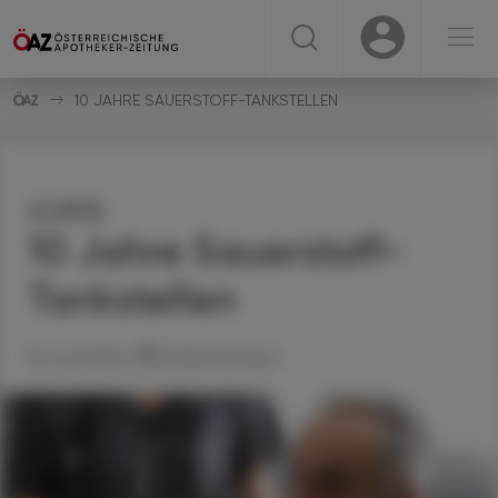
☰
USER
USER
10 JAHRE SAUERSTOFF-TANKSTELLEN
COPD
10 Jahre Sauerstoff-
Tankstellen
09. Juli 2024
Artikel drucken