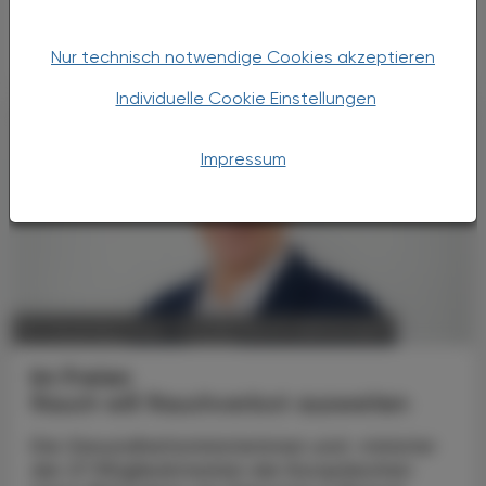
rauchfreie Umgebungen im Freien
verabschiedet.
Nur technisch notwendige Cookies akzeptieren
Individuelle Cookie Einstellungen
Impressum
POLITIK, RECHT, WIRTSCHAFT
03. Dezember 2024
Im Freien
Rauch will Rauchverbot ausweiten
Die Gesundheitsministerinnen und -minister
der 27 Mitgliedstaaten der Europäischen