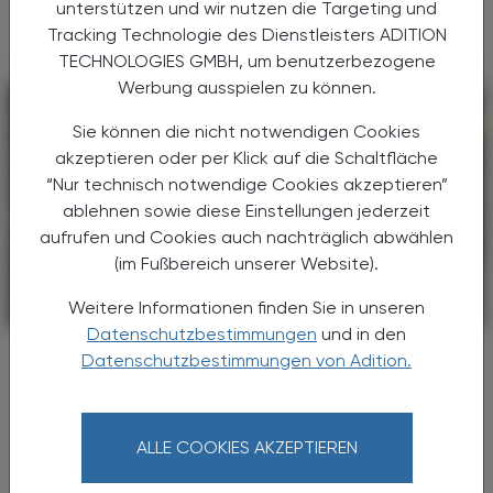
unterstützen und wir nutzen die Targeting und
belasten.
Tracking Technologie des Dienstleisters ADITION
TECHNOLOGIES GMBH, um benutzerbezogene
Werbung ausspielen zu können.
Sie können die nicht notwendigen Cookies
akzeptieren oder per Klick auf die Schaltfläche
“Nur technisch notwendige Cookies akzeptieren”
ablehnen sowie diese Einstellungen jederzeit
aufrufen und Cookies auch nachträglich abwählen
(im Fußbereich unserer Website).
Weitere Informationen finden Sie in unseren
POLITIK, RECHT, WIRTSCHAFT
23. Dezember 2024
Datenschutzbestimmungen
und in den
Tabakpolitik
Datenschutzbestimmungen von Adition.
EU empfiehlt rauchfreie Zonen im
Freien
ALLE COOKIES AKZEPTIEREN
Die EU-Gesundheitsminister :innen haben
Anfang Dezember Empfehlungen für