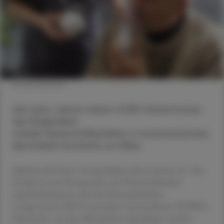
© shutterstock
Seit zehn Jahren haben COPD-Patient:innen
die Möglichkeit,
mobile Sauerstoffbehälter in österreichischen
Apotheken kostenlos zu füllen.
Mittlerweile bieten 50 Apotheken dieses Service an. Das
Projekt ist eine Kooperation der Österreichischen
Apothekerkammer mit der Österreichischen
Lungenunion (ÖLU) und dem Unternehmen VIVISOL
Österreich. „In den öffentlichen Apotheken werden