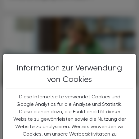
Information zur Verwendung
von Cookies
POLITIK, RECHT, WIRTSCHAFT
07. Jänner 2025
OTC-Hustenmittel sorgen für
Diese Internetseite verwendet Cookies und
Linderung
Google Analytics für die Analyse und Statistik.
Dem Husten was husten
Diese dienen dazu, die Funktionalität dieser
Website zu gewährleisten sowie die Nutzung der
Festsitzender, unproduktiver Husten oder
Website zu analysieren. Weiters verwenden wir
produktiver Husten mit Auswurf: Beide
Cookies, um unsere Werbeaktivitäten zu
können im Alltag und während der Nacht sehr