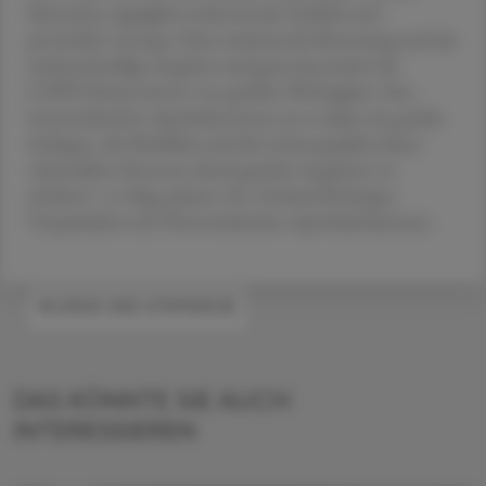
Menschen tagtäglich wohnortnah, fachlich und
persönlich versorgt. Diese umfassende Betreuung und das
niederschwellige Angebot sind ganz besonders für
COPD-Patient:innen von größter Wichtigkeit. Den
österreichischen Apotheker:innen ist es daher ein großes
Anliegen, die Mobilität und die Lebensqualität dieser
vulnerablen Personen durch gezielte Angebote zu
erhöhen“, so Mag. pharm. Dr. Gerhard Kobinger,
Vizepräsident der Österreichischen Apothekerkammer.
#LUNGE UND ATEMWEGE
DAS KÖNNTE SIE AUCH
INTERESSIEREN