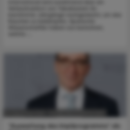
International wird zunehmend über ein
Verkaufsverbot von Tabakwaren für
bestimmte Jahrgänge nachgedacht, um das
Rauchen zu bekämpfen. Spanische
Wissenschaftler haben nun berechnet,
welche ...
POLITIK, RECHT, WIRTSCHAFT
27. September 2023
"Ausweitung des Impfprogramms" als