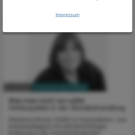
zum eigentlichen ...
Impressum
PHARMAZIE, TARA, MEDIZIN
09. Juli 2026
Was man nicht tun sollte
Fehlerquellen in der Wundbehandlung
Marianne Hintner, DGKP, ist Gesundheits- und
Krankenpflegerin mit jahrzehntelanger
Erfahrung in der traumatologischen