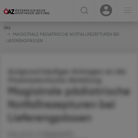
☰
USER
USER
MAGISTRALE PÄDIATRISCHE NOTFALLREZEPTUREN BEI
LIEFERENGPÄSSEN
Aufgrund häufiger Anfragen an die
Pharmazeutische Abteilung
Magistrale pädiatrische
Notfallrezepturen bei
Lieferengpässen
Mag. pharm. Dr.
Bernhard
Ertl