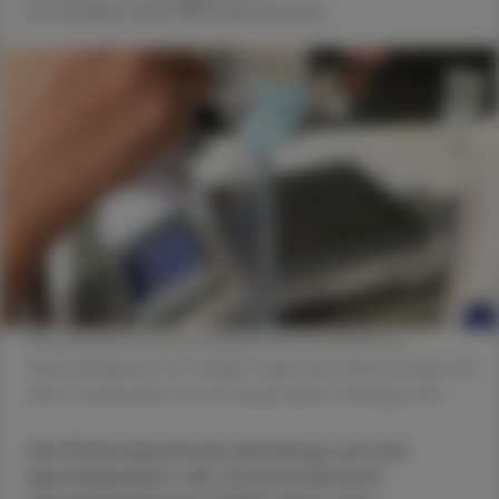
23. Oktober 2023
Artikel drucken
Die neue Rezeptursammlung bietet ein hilfreiches
Nachschlagewerk für häufige magistrale Zubereitungen bei
Nicht-Lieferbarkeit der Arzneispezialität. © Beigestellt
Die Pharmazeutische Abteilung und das
Apothekerlabor der Österreichischen