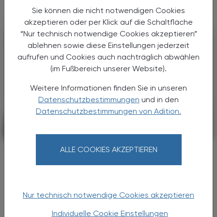
Sie können die nicht notwendigen Cookies
akzeptieren oder per Klick auf die Schaltfläche
“Nur technisch notwendige Cookies akzeptieren”
ablehnen sowie diese Einstellungen jederzeit
aufrufen und Cookies auch nachträglich abwählen
(im Fußbereich unserer Website).
Weitere Informationen finden Sie in unseren
Datenschutzbestimmungen
und in den
Datenschutzbestimmungen von Adition.
PHARMAZIE, TARA, MEDIZIN
11. Juli 2026
ALLE COOKIES AKZEPTIEREN
Morbus Menière
Mehr als nur Schwindel
Ein Ohrgeräusch ist selten nur ein
Ohrproblem. Beim Morbus Menière, einer der
Nur technisch notwendige Cookies akzeptieren
häufigsten Ursachen wiederkehrenden
Individuelle Cookie Einstellungen
Schwindels, wird der begleitende Tinnitus oft