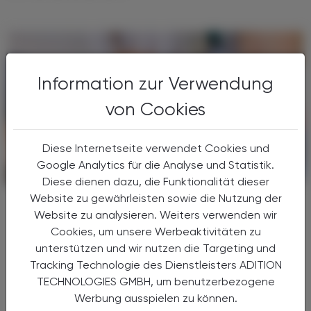
Information zur Verwendung
von Cookies
Diese Internetseite verwendet Cookies und
Google Analytics für die Analyse und Statistik.
PHARMAZIE, TARA, MEDIZIN
31. Juli 2026
Diese dienen dazu, die Funktionalität dieser
Website zu gewährleisten sowie die Nutzung der
Apokongress Pörtschach
Website zu analysieren. Weiters verwenden wir
Rückblick 2026 & Ausblick 2027
Cookies, um unsere Werbeaktivitäten zu
Das ungebrochen hohe Interesse am
unterstützen und wir nutzen die Targeting und
APOkongress Pörtschach bringt eine
Tracking Technologie des Dienstleisters ADITION
Erweiterung ab 2027 mit sich: Nach einer
TECHNOLOGIES GMBH, um benutzerbezogene
neuerlich rasch ausgebuchten Veranstaltung
Werbung ausspielen zu können.
mit entsprechender Warteliste ...