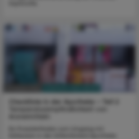
Impfstoffe.
PHARMAZIE, TARA, MEDIZIN
30. August 2023
Checkliste in der Apotheke – Teil 2
Temperaturempfindlichkeit von
Arzneimitteln
Ein Praxisleitfaden zum Umgang mit
Kühlwaren in der (öffentlichen) Apotheke.