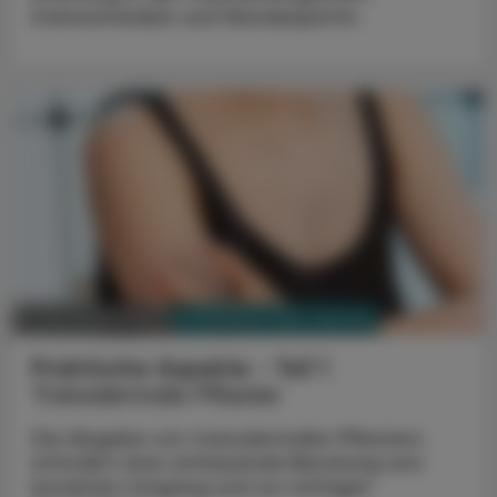
Intensivmedizin und Wundexpertin.
PHARMAZIE, TARA, MEDIZIN
21. November 2023
Praktische Aspekte - Teil 1
Transdermale Pflaster
Die Abgabe von transdermalen Pflastern
erfordert eine umfassende Beratung zum
korrekten Umgang und zur richtigen