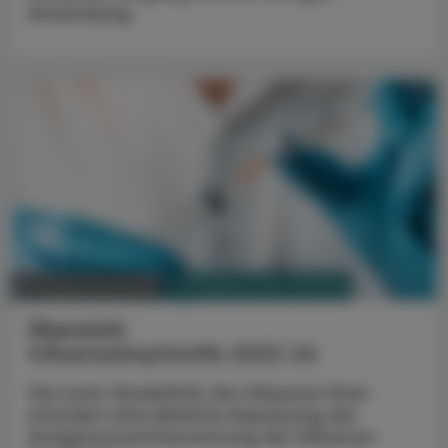
Anwendung.
PHARMAZIE, TARA, MEDIZIN
26. September 2023
Übersicht
Influenzaimpfstoffe 2023/24
Die hohe Variabilität der Influenza-Viren
erfordert eine jährliche Anpassung der
Antigenzusammensetzung der Influenza-