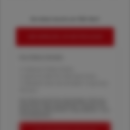
Sie haben bereits ein ÖAZ-Abo?
HIER ANMELDEN, UM WEITERZULESEN
Ihre Online-Vorteile:
✔ exklusive Online-Inhalte
✔ gratis für alle Print-Abonnent:innen
✔ Überblick über die aktuellen Couponing-
Aktionen
Die Österreichische Apotheker-Zeitung
informiert über spannende Themen aus
Pharmazie, Wirtschaft, Gesundheits- und
Standespolitik.