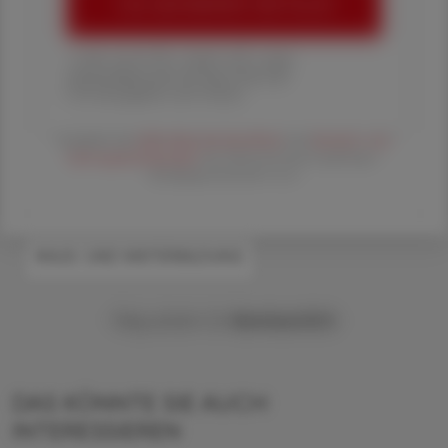
ÖAZ-ABONNEMENT BESTELLEN
1 Jahr um € 179,– (exkl. UST. zzgl.
Versandkosten) für Ihre ÖAZ als
Printausgabe und Online
Es gelten die
AGB
,
Datenschutzrichtline
und
Versand- und
Zahlungsbedingungen
der Österreichische Apotheker-
Verlagsgesellschaft m.b.H.
#AUS- UND WEITERBILDUNG
Mag. pharm. Dr.
Bernhard
Ertl
DAS KÖNNTE SIE AUCH
INTERESSIEREN