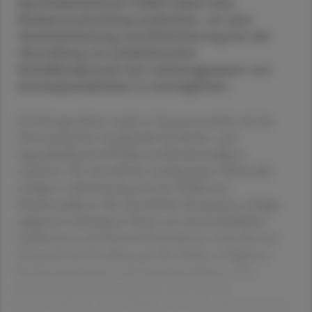
Apothekerkammer (ÖAK) haben eine
Rezeptursammlung erarbeitet, um eine
Vereinheitlichung und Erleichterung bei der
Herstellung von pädiatrischen
Notfallrezepturen bei Lieferengpässen von
Arzneispezialitäten zu ermöglichen.
Das Kompendium wurde in Zusammenarbeit mit der
Österreichischen Gesellschaft für Kinder- und
Jugendheilkunde (ÖGKJ) und Kindermedika.at
erarbeitet. Die Auswahl der antibiotischen Wirkstoffe
erfolgte in Abstimmung mit der ÖGKJ und
Kindermedika.at. Die Auswahl der Rezepturen erfolgte
aufgrund vorhandener Daten aus wissenschaftlicher
Fachliteratur und Firmeninformationen sowie der zum
Zeitpunkt der Erstellung auf dem Markt verfügbaren
Rezeptursubstanzen und Arzneispezialitäten. Die
Herstellung dieser Rezepturen sollte nur bei
Lieferengpässen der jeweiligen Arzneispezialität erfolgen.