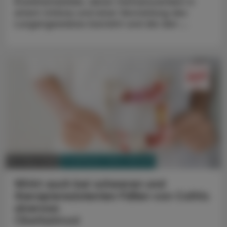
Krankheitsbilder, deren Gemeinsamkeit in
einem Umbau und einer Versteifung des
Lungengewebes besteht und die den ...
PHARMAZIE, TARA, MEDIZIN
30. März 2026
Wirkt auch bei schweren und
therapieresistenten Fällen von Colitis
ulcerosa
Obefazimod