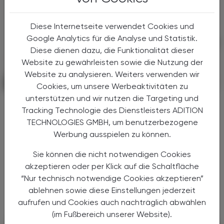
Diese Internetseite verwendet Cookies und
Google Analytics für die Analyse und Statistik.
Diese dienen dazu, die Funktionalität dieser
Website zu gewährleisten sowie die Nutzung der
Website zu analysieren. Weiters verwenden wir
PHARMAZIE, TARA, MEDIZIN
03. August 2026
Cookies, um unsere Werbeaktivitäten zu
unterstützen und wir nutzen die Targeting und
Nach langer Zeit ein Fortschritt bei
Tracking Technologie des Dienstleisters ADITION
COPD
TECHNOLOGIES GMBH, um benutzerbezogene
Tozorakimab
Werbung ausspielen zu können.
COPD ist eine chronische
Sie können die nicht notwendigen Cookies
Atemwegsobstruktion, deren Leitsymptome
akzeptieren oder per Klick auf die Schaltfläche
Husten, Auswurf und dauerhafte Verengung
“Nur technisch notwendige Cookies akzeptieren”
der Atemwege sind. Die Ursache von COPD
ablehnen sowie diese Einstellungen jederzeit
liegt zu etwa 90 % im Rauchen, kann aber ...
aufrufen und Cookies auch nachträglich abwählen
(im Fußbereich unserer Website).