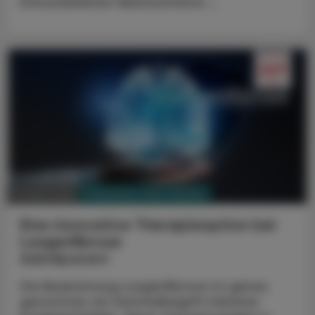
Immundefekten lebensrettend ...
PHARMAZIE, TARA, MEDIZIN
13. April 2026
Eine innovative Therapieoption bei
Lungenfibrose
Admilparant
Die Bezeichnung Lungenfibrose ist genau
genommen ein Sammelbegriff mehrerer