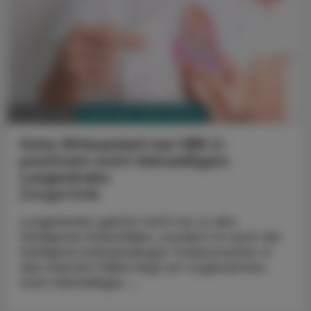
PHARMAZIE, TARA, MEDIZIN
25. Mai 2026
Hohe Wirksamkeit bei HER-2-
positivem nicht-kleinzelligem
Lungenkrebs
Zongertinib
Lungenkrebs gehört nicht nur zu den
häufigsten Krebsfällen, sondern ist auch die
häufigste krebsbedingte Todesursache. In
den meisten Fällen liegt ein sogenanntes
nicht-kleinzelliges ...