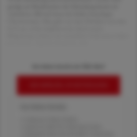
genügt zur Manifestation der Erkrankung bereits ein
verändertes Allel auf einem der beiden homologen
Chromosomen. Man geht von einer Prävalenz von etwa
0,2 % aus, wobei möglicherweise durch neuere
Bildgebungsverfahren das tatsächliche Vorkommen höher
sein könnte. Typische Symptome sind
Sie haben bereits ein ÖAZ-Abo?
HIER ANMELDEN, UM WEITERZULESEN
Ihre Online-Vorteile:
✔ exklusive Online-Inhalte
✔ gratis für alle Print-Abonnent:innen
✔ Überblick über die aktuellen Couponing-