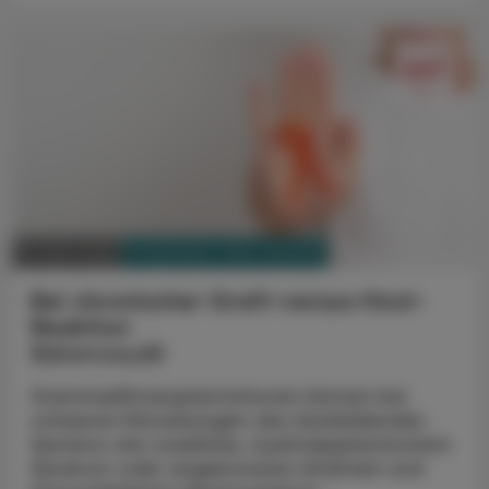
PHARMAZIE, TARA, MEDIZIN
27. April 2026
Bei chronischer Graft-versus-Host-
Reaktion
Belumosudil
Stammzelltransplantationen können bei
schweren Erkrankungen des blutbildenden
Systems wie Leukämie, myelodysplastischem
Syndrom oder angeborenen Anämien und