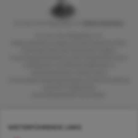
Ao. Univ.-Prof. Mag. pharm. Dr.
Helmut
Spreitzer
Ao. Univ.-Prof. Mag pharm. Dr.
Helmut Spreitzer studierte an der Universität Wien
Pharmazie. Nach der Dissertation folgten
Forschungsaufenthalte an den Universitäten Zürich
und Bayreuth und 1992 die Habilitation in
pharmazeutischer Chemie. Seine
Forschungsschwerpunkte liegen auf der Entwicklung
neuer PET-Diagnostika
und interkalierender Zytostatika.
WEITERFÜHRENDE LINKS