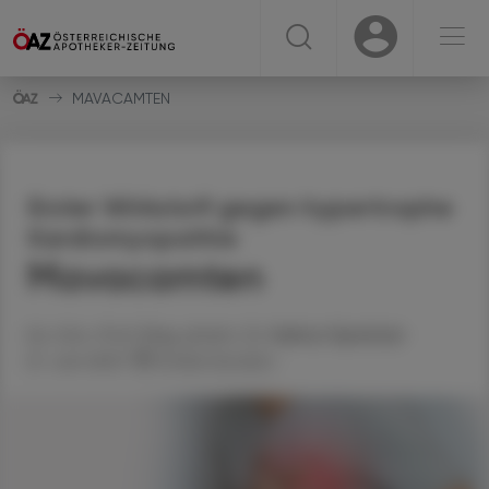
☰
USER
USER
MAVACAMTEN
Erster Wirkstoff gegen hypertrophe
Kardiomyopathie
Mavacamten
Ao. Univ.-Prof. Mag. pharm. Dr.
Helmut
Spreitzer
21. Juni 2021
Artikel drucken