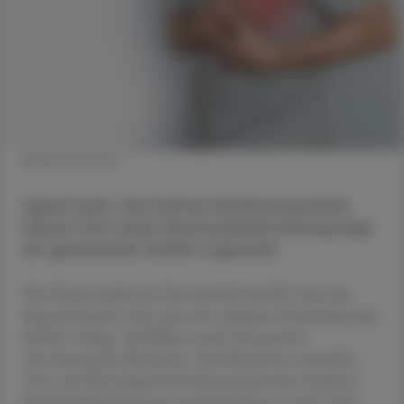
© Shutterstock
Hypertroph-obstruktive Kardiomyopathie:
Dieser Form einer Herzmuskelerkrankung liegt
ein genetischer Defekt zugrunde.
Die Hypertrophie des Herzmuskels betrifft meist den
Septum-bereich, ohne dass eine adäquate Druckbelastung
hierfür vorliegt. Auffällig ist auch eine gestörte
Anordnung der Myozyten. Die Mutationen betreffen
Gene, die überwiegend für Sarkomerproteine kodieren.
Da die Erkrankung autosomal-dominant vererbt wird,