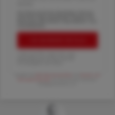
Aktionen
Die Österreichische Apotheker-Zeitung
informiert über spannende Themen aus
Pharmazie, Wirtschaft, Gesundheits- und
Standespolitik.
ÖAZ-ABONNEMENT BESTELLEN
1 Jahr um € 179,– (exkl. UST. zzgl.
Versandkosten) für Ihre ÖAZ als
Printausgabe und Online
Es gelten die
AGB
,
Datenschutzrichtline
und
Versand- und
Zahlungsbedingungen
der Österreichische Apotheker-
Verlagsgesellschaft m.b.H.